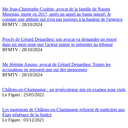
Me Jean-Christophe Coubris, avocat de la famille de Naomi
Musenga, morte en 2017, après un appel au Samu ignoré: Je
constate une attitude qui n'est pas toujours à la hauteur de l'urgence
BFMTV : 28/10/2024
Procès de Gérard Depardieu: son avocat va demander un report
dans six mois pour que l'acteur puisse se présenter au tribunal
BFMTV : 28/10/2024
Me Jérémie Assous, avocat de Gérard Depardieu: Toutes les
accusations ne reposent que sur des mensonges
BFMTV : 28/10/2024
Châlons-en-Champagne : un gynécologue mis en examen pour viols
Le Figaro : 25/05/2022
Les magistrats de Châlons-en-Champagne refusent de participer aux
États généraux de la Justice
Le Figaro : 03/12/2021