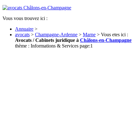
Vous vous trouvez ici :
Annuaire
>
avocats
>
Champagne-Ardenne
>
Marne
> Vous etes ici :
Avocats / Cabinets juridique à
Châlons-en-Champagne
thème : Informations & Services page:1