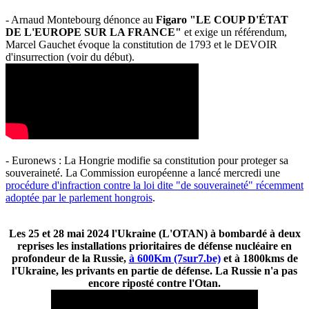
- Arnaud Montebourg dénonce au
Figaro "LE COUP D'ÉTAT
DE L'EUROPE SUR LA FRANCE"
et exige un référendum,
Marcel Gauchet évoque la constitution de 1793 et le DEVOIR
d'insurrection (voir du début).
- Euronews : La Hongrie modifie sa constitution pour proteger sa
souveraineté. La Commission européenne a lancé mercredi une
procédure d'infraction contre la loi dite "de souveraineté" récemment
adoptée par le parlement hongrois
.
Les 25 et 28 mai 2024 l'Ukraine (L'OTAN) à bombardé à deux
reprises les installations prioritaires de défense nucléaire en
profondeur de la Russie,
à 600Km (7sur7.be)
et à 1800kms de
l'Ukraine, les privants en partie de défense. La Russie n'a pas
encore riposté contre l'Otan.