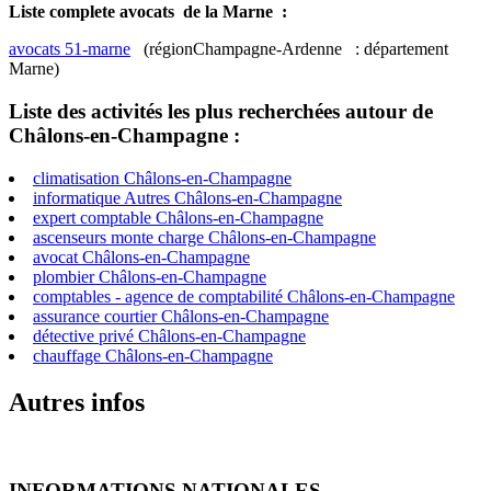
Liste complete avocats de la Marne :
avocats 51-marne
(régionChampagne-Ardenne : département
Marne)
Liste des activités les plus recherchées autour de
Châlons-en-Champagne :
climatisation Châlons-en-Champagne
informatique Autres Châlons-en-Champagne
expert comptable Châlons-en-Champagne
ascenseurs monte charge Châlons-en-Champagne
avocat Châlons-en-Champagne
plombier Châlons-en-Champagne
comptables - agence de comptabilité Châlons-en-Champagne
assurance courtier Châlons-en-Champagne
détective privé Châlons-en-Champagne
chauffage Châlons-en-Champagne
Autres infos
INFORMATIONS NATIONALES