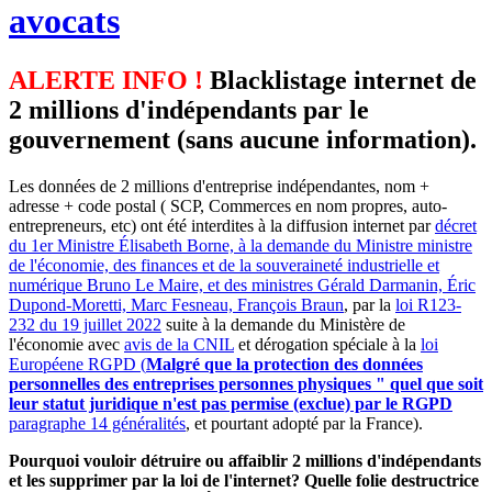
avocats
ALERTE INFO !
Blacklistage internet de
2 millions d'indépendants par le
gouvernement (sans aucune information).
Les données de 2 millions d'entreprise indépendantes, nom +
adresse + code postal ( SCP, Commerces en nom propres, auto-
entrepreneurs, etc) ont été interdites à la diffusion internet par
décret
du 1er Ministre Élisabeth Borne, à la demande du Ministre ministre
de l'économie, des finances et de la souveraineté industrielle et
numérique Bruno Le Maire, et des ministres Gérald Darmanin, Éric
Dupond-Moretti, Marc Fesneau, François Braun
, par la
loi R123-
232 du 19 juillet 2022
suite à la demande du Ministère de
l'économie avec
avis de la CNIL
et dérogation spéciale à la
loi
Européene RGPD (
Malgré que la protection des données
personnelles des entreprises personnes physiques " quel que soit
leur statut juridique n'est pas permise (exclue) par le RGPD
paragraphe 14 généralités
, et pourtant adopté par la France).
Pourquoi vouloir détruire ou affaiblir 2 millions d'indépendants
et les supprimer par la loi de l'internet? Quelle folie destructrice