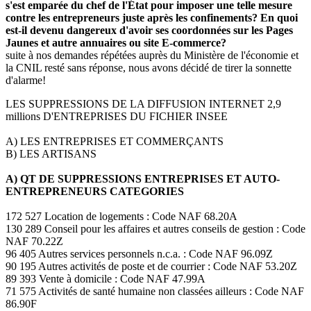
s'est emparée du chef de l'État pour imposer une telle mesure
contre les entrepreneurs juste après les confinements? En quoi
est-il devenu dangereux d'avoir ses coordonnées sur les Pages
Jaunes et autre annuaires ou site E-commerce?
suite à nos demandes répétées auprès du Ministère de l'économie et
la CNIL resté sans réponse, nous avons décidé de tirer la sonnette
d'alarme!
LES SUPPRESSIONS DE LA DIFFUSION INTERNET 2,9
millions D'ENTREPRISES DU FICHIER INSEE
A) LES ENTREPRISES ET COMMERÇANTS
B) LES ARTISANS
A) QT DE SUPPRESSIONS ENTREPRISES ET AUTO-
ENTREPRENEURS CATEGORIES
172 527 Location de logements : Code NAF 68.20A
130 289 Conseil pour les affaires et autres conseils de gestion : Code
NAF 70.22Z
96 405 Autres services personnels n.c.a. : Code NAF 96.09Z
90 195 Autres activités de poste et de courrier : Code NAF 53.20Z
89 393 Vente à domicile : Code NAF 47.99A
71 575 Activités de santé humaine non classées ailleurs : Code NAF
86.90F