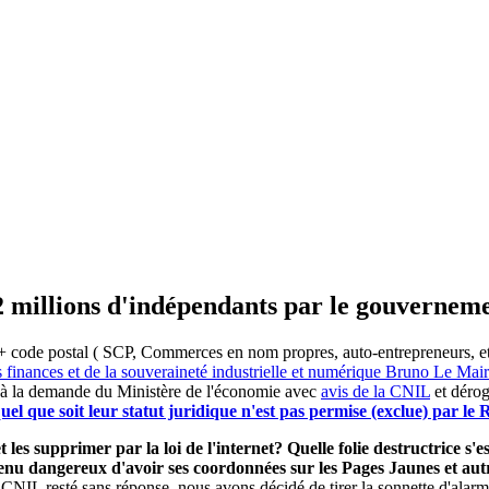
2 millions d'indépendants par le gouvernem
 code postal ( SCP, Commerces en nom propres, auto-entrepreneurs, etc) 
s finances et de la souveraineté industrielle et numérique Bruno Le Ma
 à la demande du Ministère de l'économie avec
avis de la CNIL
et dérog
el que soit leur statut juridique n'est pas permise (exclue) par l
 les supprimer par la loi de l'internet? Quelle folie destructrice s
evenu dangereux d'avoir ses coordonnées sur les Pages Jaunes et a
 CNIL resté sans réponse, nous avons décidé de tirer la sonnette d'alarm