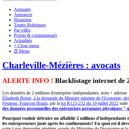
Annuaire
Annonces
Shopping
Toutes Rubriques
Par villes
Promo & communiqués
Actualités
× Close menu
☰ Menu
Charleville-Mézières : avocats
ALERTE INFO !
Blacklistage internet de 
Les données de 2 millions d'entreprise indépendantes, nom + adresse +
Élisabeth Borne, à la demande du Ministre ministre de l'économie, de
Fesneau, François Braun
, par la
loi R123-232 du 19 juillet 2022
suite
des données personnelles des entreprises personnes physiques " qu
Pourquoi vouloir détruire ou affaiblir 2 millions d'indépendants et
les entrepreneurs juste après les confinements? En quoi est-il d
suite à nos demandes répétées auprès du Ministère de l'économie et la