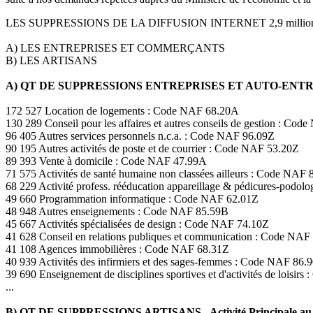
LES SUPPRESSIONS DE LA DIFFUSION INTERNET 2,9 milli
A) LES ENTREPRISES ET COMMERÇANTS
B) LES ARTISANS
A) QT DE SUPPRESSIONS ENTREPRISES ET AUTO-EN
172 527 Location de logements : Code NAF 68.20A
130 289 Conseil pour les affaires et autres conseils de gestion : Co
96 405 Autres services personnels n.c.a. : Code NAF 96.09Z
90 195 Autres activités de poste et de courrier : Code NAF 53.20Z
89 393 Vente à domicile : Code NAF 47.99A
71 575 Activités de santé humaine non classées ailleurs : Code NAF 
68 229 Activité profess. rééducation appareillage & pédicures-podo
49 660 Programmation informatique : Code NAF 62.01Z
48 948 Autres enseignements : Code NAF 85.59B
45 667 Activités spécialisées de design : Code NAF 74.10Z
41 628 Conseil en relations publiques et communication : Code NAF
41 108 Agences immobilières : Code NAF 68.31Z
40 939 Activités des infirmiers et des sages-femmes : Code NAF 86.
39 690 Enseignement de disciplines sportives et d'activités de loisir
...
B) QT DE SUPPRESSIONS ARTISANS - Activité Principale au 