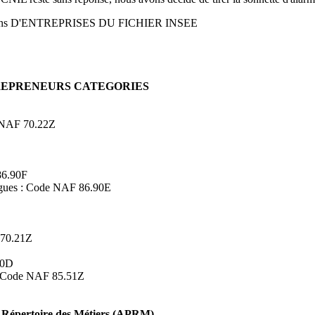
ons D'ENTREPRISES DU FICHIER INSEE
TREPRENEURS CATEGORIES
de NAF 70.22Z
86.90F
logues : Code NAF 86.90E
 70.21Z
90D
s : Code NAF 85.51Z
Répertoire des Métiers (APRM)