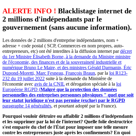
ALERTE INFO !
Blacklistage internet de
2 millions d'indépendants par le
gouvernement (sans aucune information).
Les données de 2 millions d'entreprise indépendantes, nom +
adresse + code postal ( SCP, Commerces en nom propres, auto-
entrepreneurs, etc) ont été interdites à la diffusion internet par
décret
du 1er Ministre Élisabeth Borne, à la demande du Ministre ministre
de l'économie, des finances et de la souveraineté industrielle et
numérique Bruno Le Maire, et des ministres Gérald Darmanin, Éric
Dupond-Moretti, Marc Fesneau, François Braun
, par la
loi R123-
232 du 19 juillet 2022
suite à la demande du Ministère de
l'économie avec
avis de la CNIL
et dérogation spéciale à la
loi
Européene RGPD (
Malgré que la protection des données
personnelles des entreprises personnes physiques " quel que soit
leur statut juridique n'est pas permise (exclue) par le RGPD
paragraphe 14 généralités
, et pourtant adopté par la France).
Pourquoi vouloir détruire ou affaiblir 2 millions d'indépendants
et les supprimer par la loi de l'internet? Quelle folie destructrice
s'est emparée du chef de l'État pour imposer une telle mesure
contre les entrepreneurs juste après les confinements? En quoi