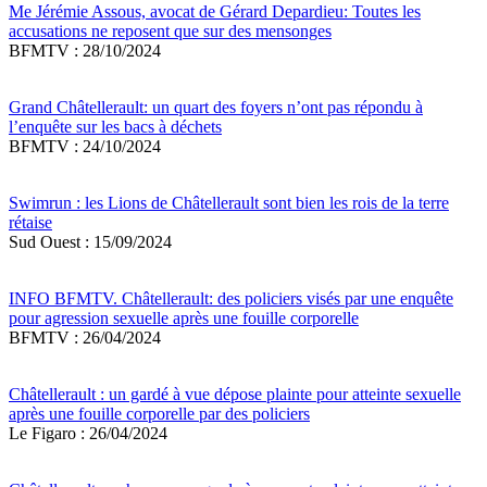
Me Jérémie Assous, avocat de Gérard Depardieu: Toutes les
accusations ne reposent que sur des mensonges
BFMTV : 28/10/2024
Grand Châtellerault: un quart des foyers n’ont pas répondu à
l’enquête sur les bacs à déchets
BFMTV : 24/10/2024
Swimrun : les Lions de Châtellerault sont bien les rois de la terre
rétaise
Sud Ouest : 15/09/2024
INFO BFMTV. Châtellerault: des policiers visés par une enquête
pour agression sexuelle après une fouille corporelle
BFMTV : 26/04/2024
Châtellerault : un gardé à vue dépose plainte pour atteinte sexuelle
après une fouille corporelle par des policiers
Le Figaro : 26/04/2024