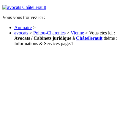
Vous vous trouvez ici :
Annuaire
>
avocats
>
Poitou-Charentes
>
Vienne
> Vous etes ici :
Avocats / Cabinets juridique à
Châtellerault
thème :
Informations & Services page:1