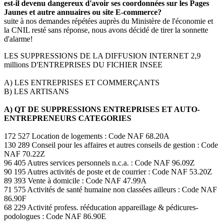
est-il devenu dangereux d'avoir ses coordonnées sur les Pages
Jaunes et autre annuaires ou site E-commerce?
suite à nos demandes répétées auprès du Ministère de l'économie et
la CNIL resté sans réponse, nous avons décidé de tirer la sonnette
d'alarme!
LES SUPPRESSIONS DE LA DIFFUSION INTERNET 2,9
millions D'ENTREPRISES DU FICHIER INSEE
A) LES ENTREPRISES ET COMMERÇANTS
B) LES ARTISANS
A) QT DE SUPPRESSIONS ENTREPRISES ET AUTO-
ENTREPRENEURS CATEGORIES
172 527 Location de logements : Code NAF 68.20A
130 289 Conseil pour les affaires et autres conseils de gestion : Code
NAF 70.22Z
96 405 Autres services personnels n.c.a. : Code NAF 96.09Z
90 195 Autres activités de poste et de courrier : Code NAF 53.20Z
89 393 Vente à domicile : Code NAF 47.99A
71 575 Activités de santé humaine non classées ailleurs : Code NAF
86.90F
68 229 Activité profess. rééducation appareillage & pédicures-
podologues : Code NAF 86.90E