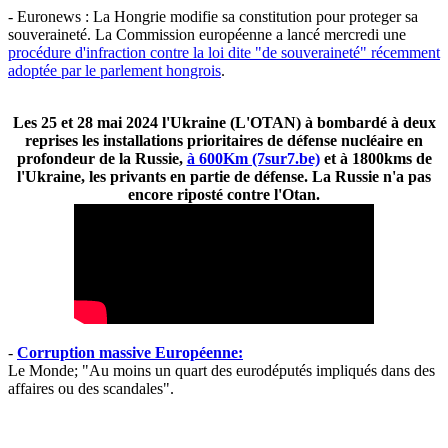
- Euronews : La Hongrie modifie sa constitution pour proteger sa
souveraineté. La Commission européenne a lancé mercredi une
procédure d'infraction contre la loi dite "de souveraineté" récemment
adoptée par le parlement hongrois
.
Les 25 et 28 mai 2024 l'Ukraine (L'OTAN) à bombardé à deux
reprises les installations prioritaires de défense nucléaire en
profondeur de la Russie,
à 600Km (7sur7.be)
et à 1800kms de
l'Ukraine, les privants en partie de défense. La Russie n'a pas
encore riposté contre l'Otan.
-
Corruption massive Européenne:
Le Monde; "Au moins un quart des eurodéputés impliqués dans des
affaires ou des scandales".