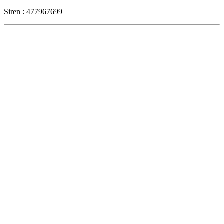
Siren : 477967699