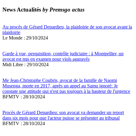
News Actualités
by Premsgo actus
Au procès de Gérard Depardieu, la plaidoirie de son avocat avant la
plaidoirie
Le Monde : 29/10/2024
Garde à vue, perquisition, contrôle judiciaire : à Montpellier, un
avocat est mis en examen pour viols aggravés
Midi Libre : 29/10/2024
Me Jean-Christophe Coubris, avocat de la famille de Naomi
Musenga, morte en 2017, après un appel au Samu ignoré: Je
constate une attitude qui n'est pas toujours à la hauteur de l'urgence
BFMTV : 28/10/2024
Procès de Gérard Depardieu: son avocat va demander un report
dans six mois pour que l'acteur puisse se présenter au tribunal
BFMTV : 28/10/2024