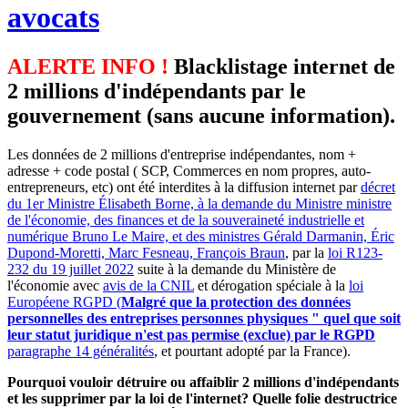
avocats
ALERTE INFO !
Blacklistage internet de
2 millions d'indépendants par le
gouvernement (sans aucune information).
Les données de 2 millions d'entreprise indépendantes, nom +
adresse + code postal ( SCP, Commerces en nom propres, auto-
entrepreneurs, etc) ont été interdites à la diffusion internet par
décret
du 1er Ministre Élisabeth Borne, à la demande du Ministre ministre
de l'économie, des finances et de la souveraineté industrielle et
numérique Bruno Le Maire, et des ministres Gérald Darmanin, Éric
Dupond-Moretti, Marc Fesneau, François Braun
, par la
loi R123-
232 du 19 juillet 2022
suite à la demande du Ministère de
l'économie avec
avis de la CNIL
et dérogation spéciale à la
loi
Européene RGPD (
Malgré que la protection des données
personnelles des entreprises personnes physiques " quel que soit
leur statut juridique n'est pas permise (exclue) par le RGPD
paragraphe 14 généralités
, et pourtant adopté par la France).
Pourquoi vouloir détruire ou affaiblir 2 millions d'indépendants
et les supprimer par la loi de l'internet? Quelle folie destructrice