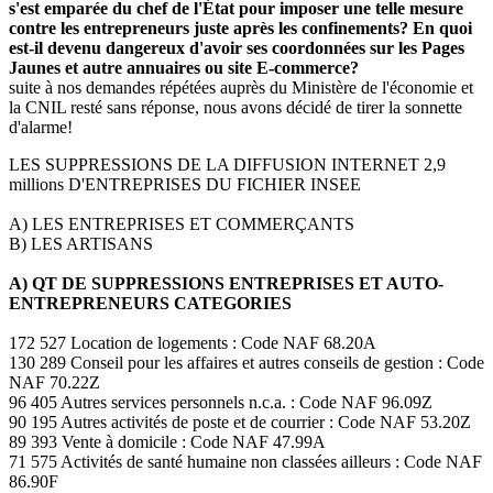
s'est emparée du chef de l'État pour imposer une telle mesure
contre les entrepreneurs juste après les confinements? En quoi
est-il devenu dangereux d'avoir ses coordonnées sur les Pages
Jaunes et autre annuaires ou site E-commerce?
suite à nos demandes répétées auprès du Ministère de l'économie et
la CNIL resté sans réponse, nous avons décidé de tirer la sonnette
d'alarme!
LES SUPPRESSIONS DE LA DIFFUSION INTERNET 2,9
millions D'ENTREPRISES DU FICHIER INSEE
A) LES ENTREPRISES ET COMMERÇANTS
B) LES ARTISANS
A) QT DE SUPPRESSIONS ENTREPRISES ET AUTO-
ENTREPRENEURS CATEGORIES
172 527 Location de logements : Code NAF 68.20A
130 289 Conseil pour les affaires et autres conseils de gestion : Code
NAF 70.22Z
96 405 Autres services personnels n.c.a. : Code NAF 96.09Z
90 195 Autres activités de poste et de courrier : Code NAF 53.20Z
89 393 Vente à domicile : Code NAF 47.99A
71 575 Activités de santé humaine non classées ailleurs : Code NAF
86.90F