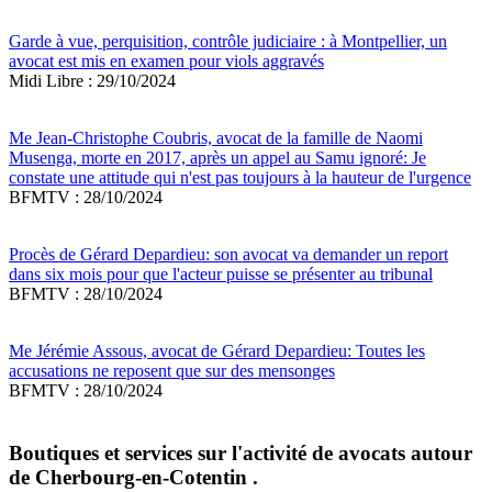
Garde à vue, perquisition, contrôle judiciaire : à Montpellier, un
avocat est mis en examen pour viols aggravés
Midi Libre : 29/10/2024
Me Jean-Christophe Coubris, avocat de la famille de Naomi
Musenga, morte en 2017, après un appel au Samu ignoré: Je
constate une attitude qui n'est pas toujours à la hauteur de l'urgence
BFMTV : 28/10/2024
Procès de Gérard Depardieu: son avocat va demander un report
dans six mois pour que l'acteur puisse se présenter au tribunal
BFMTV : 28/10/2024
Me Jérémie Assous, avocat de Gérard Depardieu: Toutes les
accusations ne reposent que sur des mensonges
BFMTV : 28/10/2024
Boutiques et services sur l'activité de avocats autour
de Cherbourg-en-Cotentin .