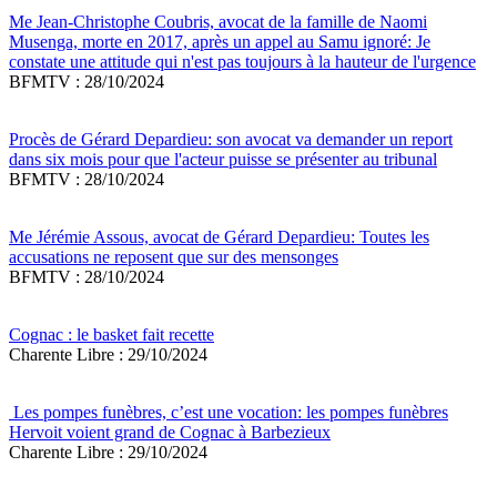
Me Jean-Christophe Coubris, avocat de la famille de Naomi
Musenga, morte en 2017, après un appel au Samu ignoré: Je
constate une attitude qui n'est pas toujours à la hauteur de l'urgence
BFMTV : 28/10/2024
Procès de Gérard Depardieu: son avocat va demander un report
dans six mois pour que l'acteur puisse se présenter au tribunal
BFMTV : 28/10/2024
Me Jérémie Assous, avocat de Gérard Depardieu: Toutes les
accusations ne reposent que sur des mensonges
BFMTV : 28/10/2024
Cognac : le basket fait recette
Charente Libre : 29/10/2024
Les pompes funèbres, c’est une vocation: les pompes funèbres
Hervoit voient grand de Cognac à Barbezieux
Charente Libre : 29/10/2024