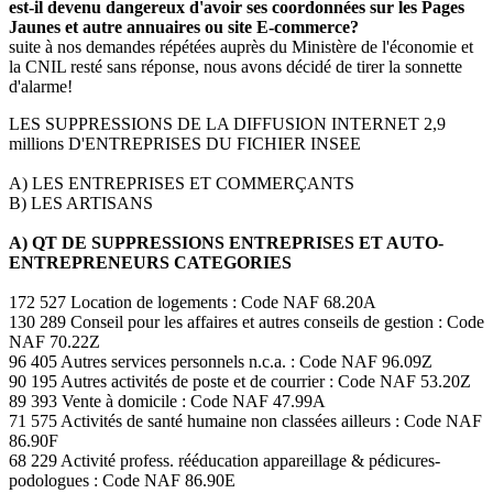
est-il devenu dangereux d'avoir ses coordonnées sur les Pages
Jaunes et autre annuaires ou site E-commerce?
suite à nos demandes répétées auprès du Ministère de l'économie et
la CNIL resté sans réponse, nous avons décidé de tirer la sonnette
d'alarme!
LES SUPPRESSIONS DE LA DIFFUSION INTERNET 2,9
millions D'ENTREPRISES DU FICHIER INSEE
A) LES ENTREPRISES ET COMMERÇANTS
B) LES ARTISANS
A) QT DE SUPPRESSIONS ENTREPRISES ET AUTO-
ENTREPRENEURS CATEGORIES
172 527 Location de logements : Code NAF 68.20A
130 289 Conseil pour les affaires et autres conseils de gestion : Code
NAF 70.22Z
96 405 Autres services personnels n.c.a. : Code NAF 96.09Z
90 195 Autres activités de poste et de courrier : Code NAF 53.20Z
89 393 Vente à domicile : Code NAF 47.99A
71 575 Activités de santé humaine non classées ailleurs : Code NAF
86.90F
68 229 Activité profess. rééducation appareillage & pédicures-
podologues : Code NAF 86.90E