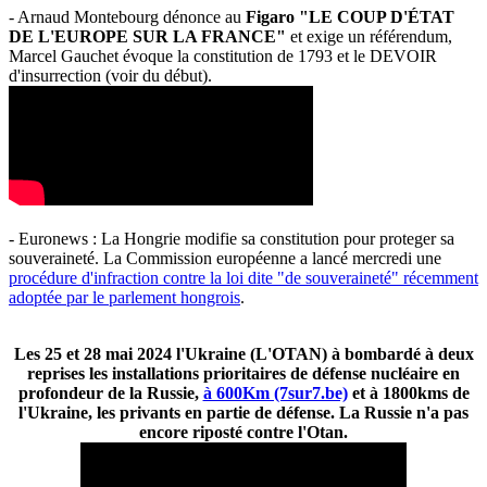
- Arnaud Montebourg dénonce au
Figaro "LE COUP D'ÉTAT
DE L'EUROPE SUR LA FRANCE"
et exige un référendum,
Marcel Gauchet évoque la constitution de 1793 et le DEVOIR
d'insurrection (voir du début).
- Euronews : La Hongrie modifie sa constitution pour proteger sa
souveraineté. La Commission européenne a lancé mercredi une
procédure d'infraction contre la loi dite "de souveraineté" récemment
adoptée par le parlement hongrois
.
Les 25 et 28 mai 2024 l'Ukraine (L'OTAN) à bombardé à deux
reprises les installations prioritaires de défense nucléaire en
profondeur de la Russie,
à 600Km (7sur7.be)
et à 1800kms de
l'Ukraine, les privants en partie de défense. La Russie n'a pas
encore riposté contre l'Otan.