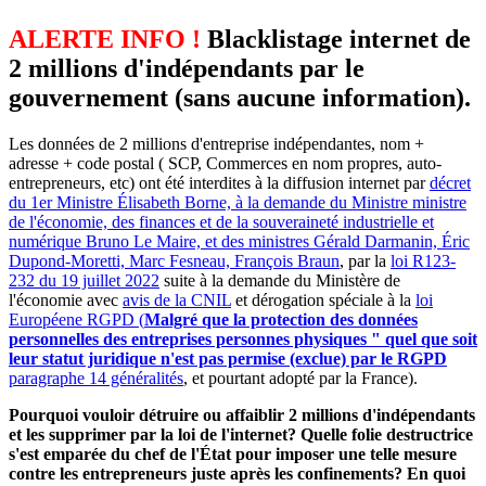
ALERTE INFO !
Blacklistage internet de
2 millions d'indépendants par le
gouvernement (sans aucune information).
Les données de 2 millions d'entreprise indépendantes, nom +
adresse + code postal ( SCP, Commerces en nom propres, auto-
entrepreneurs, etc) ont été interdites à la diffusion internet par
décret
du 1er Ministre Élisabeth Borne, à la demande du Ministre ministre
de l'économie, des finances et de la souveraineté industrielle et
numérique Bruno Le Maire, et des ministres Gérald Darmanin, Éric
Dupond-Moretti, Marc Fesneau, François Braun
, par la
loi R123-
232 du 19 juillet 2022
suite à la demande du Ministère de
l'économie avec
avis de la CNIL
et dérogation spéciale à la
loi
Européene RGPD (
Malgré que la protection des données
personnelles des entreprises personnes physiques " quel que soit
leur statut juridique n'est pas permise (exclue) par le RGPD
paragraphe 14 généralités
, et pourtant adopté par la France).
Pourquoi vouloir détruire ou affaiblir 2 millions d'indépendants
et les supprimer par la loi de l'internet? Quelle folie destructrice
s'est emparée du chef de l'État pour imposer une telle mesure
contre les entrepreneurs juste après les confinements? En quoi