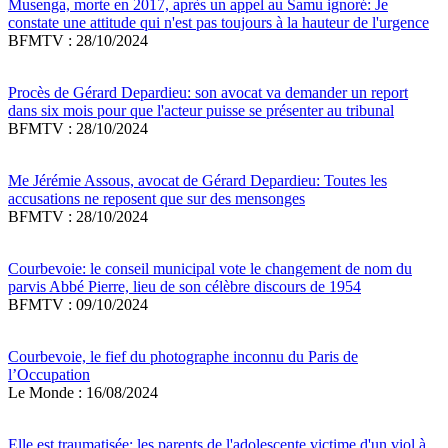
Musenga, morte en 2017, après un appel au Samu ignoré: Je
constate une attitude qui n'est pas toujours à la hauteur de l'urgence
BFMTV : 28/10/2024
Procès de Gérard Depardieu: son avocat va demander un report
dans six mois pour que l'acteur puisse se présenter au tribunal
BFMTV : 28/10/2024
Me Jérémie Assous, avocat de Gérard Depardieu: Toutes les
accusations ne reposent que sur des mensonges
BFMTV : 28/10/2024
Courbevoie: le conseil municipal vote le changement de nom du
parvis Abbé Pierre, lieu de son célèbre discours de 1954
BFMTV : 09/10/2024
Courbevoie, le fief du photographe inconnu du Paris de
l’Occupation
Le Monde : 16/08/2024
Elle est traumatisée: les parents de l'adolescente victime d'un viol à