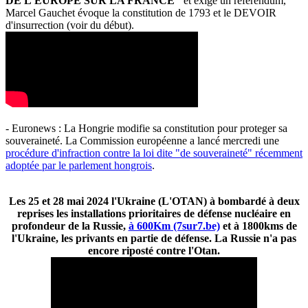
DE L'EUROPE SUR LA FRANCE"
et exige un référendum,
Marcel Gauchet évoque la constitution de 1793 et le DEVOIR
d'insurrection (voir du début).
- Euronews : La Hongrie modifie sa constitution pour proteger sa
souveraineté. La Commission européenne a lancé mercredi une
procédure d'infraction contre la loi dite "de souveraineté" récemment
adoptée par le parlement hongrois
.
Les 25 et 28 mai 2024 l'Ukraine (L'OTAN) à bombardé à deux
reprises les installations prioritaires de défense nucléaire en
profondeur de la Russie,
à 600Km (7sur7.be)
et à 1800kms de
l'Ukraine, les privants en partie de défense. La Russie n'a pas
encore riposté contre l'Otan.