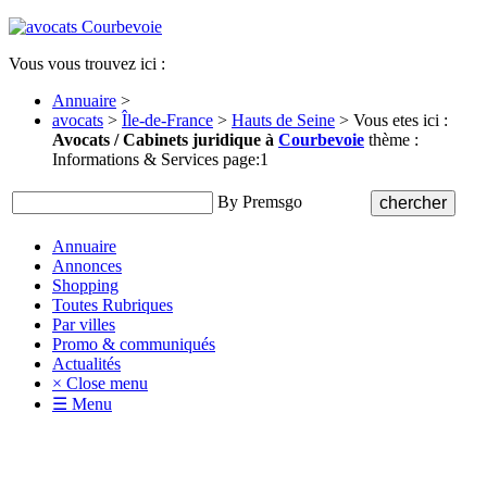
Vous vous trouvez ici :
Annuaire
>
avocats
>
Île-de-France
>
Hauts de Seine
> Vous etes ici :
Avocats / Cabinets juridique à
Courbevoie
thème :
Informations & Services page:1
By Premsgo
Annuaire
Annonces
Shopping
Toutes Rubriques
Par villes
Promo & communiqués
Actualités
× Close menu
☰ Menu