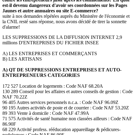
est-il devenu dangereux d'avoir ses coordonnées sur les Pages
Jaunes et autre annuaires ou site E-commerce?
suite à nos demandes répétées auprès du Ministère de l'économie et
la CNIL resté sans réponse, nous avons décidé de tirer la sonnette
d'alarme!
LES SUPPRESSIONS DE LA DIFFUSION INTERNET 2,9
millions D'ENTREPRISES DU FICHIER INSEE
A) LES ENTREPRISES ET COMMERÇANTS
B) LES ARTISANS
A) QT DE SUPPRESSIONS ENTREPRISES ET AUTO-
ENTREPRENEURS CATEGORIES
172 527 Location de logements : Code NAF 68.20A
130 289 Conseil pour les affaires et autres conseils de gestion : Code
NAF 70.22Z
96 405 Autres services personnels n.c.a. : Code NAF 96.09Z
90 195 Autres activités de poste et de courrier : Code NAF 53.20Z
89 393 Vente à domicile : Code NAF 47.99A
71 575 Activités de santé humaine non classées ailleurs : Code NAF
86.90F
68 229 Activité profess. rééducation appareillage & pédicures-
podologues : Code NAF 86.90E