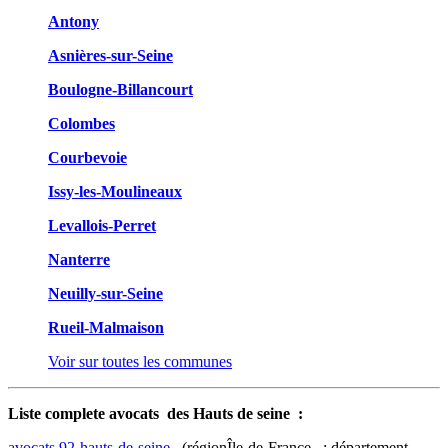
Antony
Asnières-sur-Seine
Boulogne-Billancourt
Colombes
Courbevoie
Issy-les-Moulineaux
Levallois-Perret
Nanterre
Neuilly-sur-Seine
Rueil-Malmaison
Voir sur toutes les communes
Liste complete avocats des Hauts de seine :
avocats 92-hauts-de-seine
(régionÎle-de-France : département