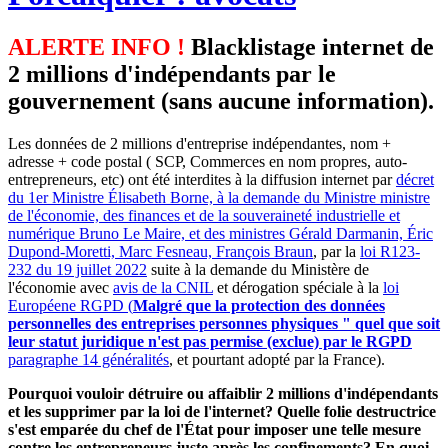
ALERTE INFO !
Blacklistage internet de
2 millions d'indépendants par le
gouvernement (sans aucune information).
Les données de 2 millions d'entreprise indépendantes, nom +
adresse + code postal ( SCP, Commerces en nom propres, auto-
entrepreneurs, etc) ont été interdites à la diffusion internet par
décret
du 1er Ministre Élisabeth Borne, à la demande du Ministre ministre
de l'économie, des finances et de la souveraineté industrielle et
numérique Bruno Le Maire, et des ministres Gérald Darmanin, Éric
Dupond-Moretti, Marc Fesneau, François Braun
, par la
loi R123-
232 du 19 juillet 2022
suite à la demande du Ministère de
l'économie avec
avis de la CNIL
et dérogation spéciale à la
loi
Européene RGPD (
Malgré que la protection des données
personnelles des entreprises personnes physiques " quel que soit
leur statut juridique n'est pas permise (exclue) par le RGPD
paragraphe 14 généralités
, et pourtant adopté par la France).
Pourquoi vouloir détruire ou affaiblir 2 millions d'indépendants
et les supprimer par la loi de l'internet? Quelle folie destructrice
s'est emparée du chef de l'État pour imposer une telle mesure
contre les entrepreneurs juste après les confinements? En quoi