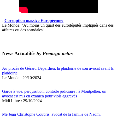
-
Corruption massive Européenne:
Le Monde; "Au moins un quart des eurodéputés impliqués dans des
affaires ou des scandales".
News Actualités
by Premsgo actus
Au procès de Gérard Depardieu, la plaidoirie de son avocat avant la
plaidoirie
Le Monde : 29/10/2024
Garde à vue, perquisition, contrôle judiciaire : à Montpellier, un
avocat est mis en examen pour viols aggravés
Midi Libre : 29/10/2024
Me Jean-Christophe Coubris, avocat de la famille de Naomi