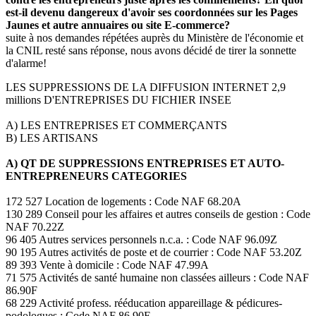
est-il devenu dangereux d'avoir ses coordonnées sur les Pages
Jaunes et autre annuaires ou site E-commerce?
suite à nos demandes répétées auprès du Ministère de l'économie et
la CNIL resté sans réponse, nous avons décidé de tirer la sonnette
d'alarme!
LES SUPPRESSIONS DE LA DIFFUSION INTERNET 2,9
millions D'ENTREPRISES DU FICHIER INSEE
A) LES ENTREPRISES ET COMMERÇANTS
B) LES ARTISANS
A) QT DE SUPPRESSIONS ENTREPRISES ET AUTO-
ENTREPRENEURS CATEGORIES
172 527 Location de logements : Code NAF 68.20A
130 289 Conseil pour les affaires et autres conseils de gestion : Code
NAF 70.22Z
96 405 Autres services personnels n.c.a. : Code NAF 96.09Z
90 195 Autres activités de poste et de courrier : Code NAF 53.20Z
89 393 Vente à domicile : Code NAF 47.99A
71 575 Activités de santé humaine non classées ailleurs : Code NAF
86.90F
68 229 Activité profess. rééducation appareillage & pédicures-
podologues : Code NAF 86.90E