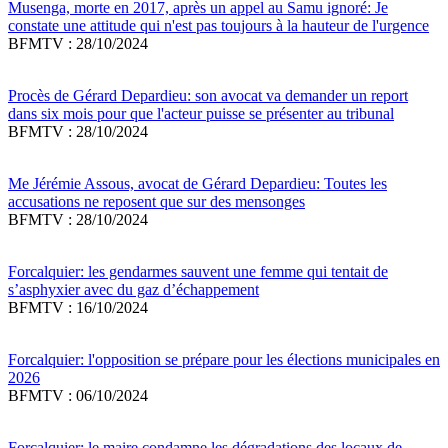
Musenga, morte en 2017, après un appel au Samu ignoré: Je
constate une attitude qui n'est pas toujours à la hauteur de l'urgence
BFMTV : 28/10/2024
Procès de Gérard Depardieu: son avocat va demander un report
dans six mois pour que l'acteur puisse se présenter au tribunal
BFMTV : 28/10/2024
Me Jérémie Assous, avocat de Gérard Depardieu: Toutes les
accusations ne reposent que sur des mensonges
BFMTV : 28/10/2024
Forcalquier: les gendarmes sauvent une femme qui tentait de
s’asphyxier avec du gaz d’échappement
BFMTV : 16/10/2024
Forcalquier: l'opposition se prépare pour les élections municipales en
2026
BFMTV : 06/10/2024
Forcalquier: le maire condamne les dégradations des locaux de