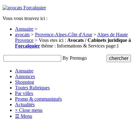
Vous vous trouvez ici :
Annuaire
>
avocats
>
Provence-Alpes-Côte d'Azur
>
Alpes de Haute
Provence
> Vous etes ici :
Avocats / Cabinets juridique à
Forcalquier
thème : Informations & Services page:1
By Premsgo
Annuaire
Annonces
Shopping
Toutes Rubriques
Par villes
Promo & communiqués
Actualités
× Close menu
☰ Menu