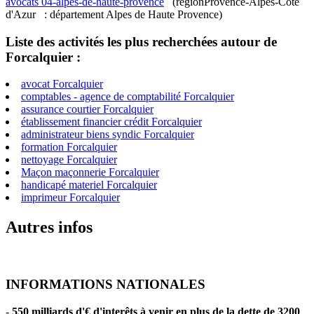
avocats 04-alpes-de-haute-provence
(régionProvence-Alpes-Côte
d'Azur : département Alpes de Haute Provence)
Liste des activités les plus recherchées autour de
Forcalquier :
avocat Forcalquier
comptables - agence de comptabilité Forcalquier
assurance courtier Forcalquier
établissement financier crédit Forcalquier
administrateur biens syndic Forcalquier
formation Forcalquier
nettoyage Forcalquier
Maçon maçonnerie Forcalquier
handicapé materiel Forcalquier
imprimeur Forcalquier
Autres infos
INFORMATIONS NATIONALES
-
550 milliards d'€ d'interêts à venir en plus de la dette de 3200