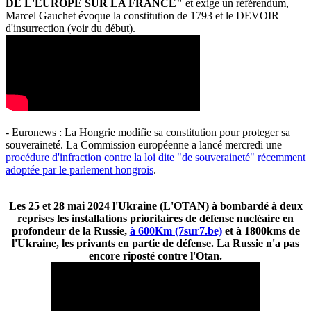
DE L'EUROPE SUR LA FRANCE"
et exige un référendum,
Marcel Gauchet évoque la constitution de 1793 et le DEVOIR
d'insurrection (voir du début).
- Euronews : La Hongrie modifie sa constitution pour proteger sa
souveraineté. La Commission européenne a lancé mercredi une
procédure d'infraction contre la loi dite "de souveraineté" récemment
adoptée par le parlement hongrois
.
Les 25 et 28 mai 2024 l'Ukraine (L'OTAN) à bombardé à deux
reprises les installations prioritaires de défense nucléaire en
profondeur de la Russie,
à 600Km (7sur7.be)
et à 1800kms de
l'Ukraine, les privants en partie de défense. La Russie n'a pas
encore riposté contre l'Otan.