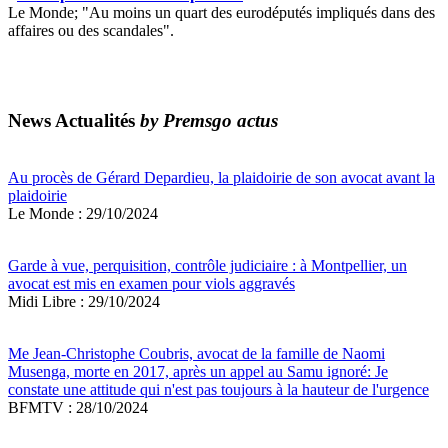
Le Monde; "Au moins un quart des eurodéputés impliqués dans des
affaires ou des scandales".
News Actualités
by Premsgo actus
Au procès de Gérard Depardieu, la plaidoirie de son avocat avant la
plaidoirie
Le Monde : 29/10/2024
Garde à vue, perquisition, contrôle judiciaire : à Montpellier, un
avocat est mis en examen pour viols aggravés
Midi Libre : 29/10/2024
Me Jean-Christophe Coubris, avocat de la famille de Naomi
Musenga, morte en 2017, après un appel au Samu ignoré: Je
constate une attitude qui n'est pas toujours à la hauteur de l'urgence
BFMTV : 28/10/2024