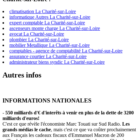
climatisation La Charité-sur-Loire
informatique Autres La Charité-sur-Loire
expert comptable La Charité-sur-Loire
ascenseurs monte charge La Charité-sur-Loire
avocat La Charité-sur-Loire
plombier La Charité-sur-Loire
mobilier Metallique La Charité-sur-Loire
comptables - agence de comptabilité La Charité-sur-Loire
assurance courtier La Charité-sur-Loire
administrateur biens syndic La Charité-sur-Loire
Autres infos
INFORMATIONS NATIONALES
-
550 milliards d'€ d'interêts à venir en plus de la dette de 3200
milliards d'euros!
C'est ce que révèle l'économiste Marc Touati sur Sud Radio.
Les
grands médias le cache
, mais c'est ce que va coûter prochainement
aux Français les cadeaux fiscaux d'Emmanuel Macron de 200