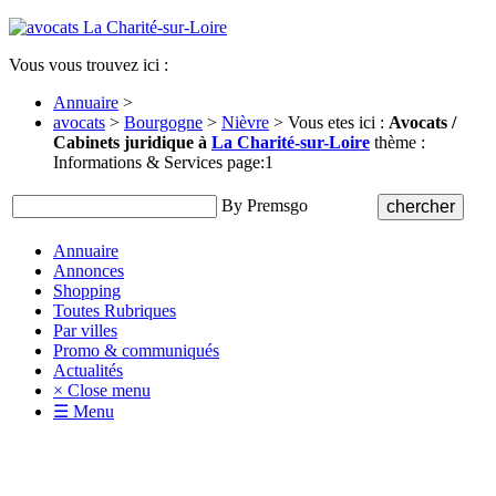
Vous vous trouvez ici :
Annuaire
>
avocats
>
Bourgogne
>
Nièvre
> Vous etes ici :
Avocats /
Cabinets juridique à
La Charité-sur-Loire
thème :
Informations & Services page:1
By Premsgo
Annuaire
Annonces
Shopping
Toutes Rubriques
Par villes
Promo & communiqués
Actualités
× Close menu
☰ Menu