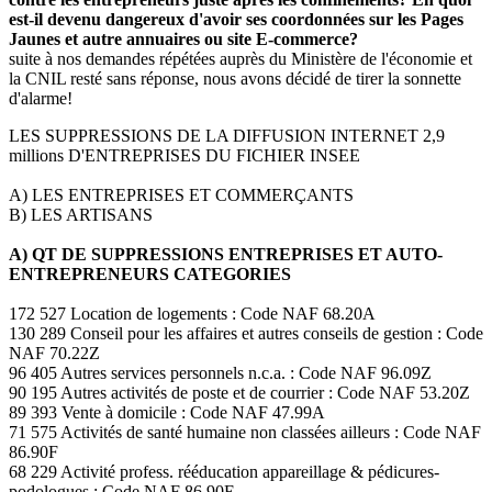
est-il devenu dangereux d'avoir ses coordonnées sur les Pages
Jaunes et autre annuaires ou site E-commerce?
suite à nos demandes répétées auprès du Ministère de l'économie et
la CNIL resté sans réponse, nous avons décidé de tirer la sonnette
d'alarme!
LES SUPPRESSIONS DE LA DIFFUSION INTERNET 2,9
millions D'ENTREPRISES DU FICHIER INSEE
A) LES ENTREPRISES ET COMMERÇANTS
B) LES ARTISANS
A) QT DE SUPPRESSIONS ENTREPRISES ET AUTO-
ENTREPRENEURS CATEGORIES
172 527 Location de logements : Code NAF 68.20A
130 289 Conseil pour les affaires et autres conseils de gestion : Code
NAF 70.22Z
96 405 Autres services personnels n.c.a. : Code NAF 96.09Z
90 195 Autres activités de poste et de courrier : Code NAF 53.20Z
89 393 Vente à domicile : Code NAF 47.99A
71 575 Activités de santé humaine non classées ailleurs : Code NAF
86.90F
68 229 Activité profess. rééducation appareillage & pédicures-
podologues : Code NAF 86.90E