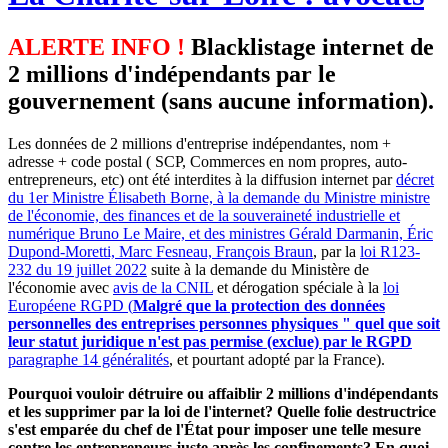
ALERTE INFO !
Blacklistage internet de
2 millions d'indépendants par le
gouvernement (sans aucune information).
Les données de 2 millions d'entreprise indépendantes, nom +
adresse + code postal ( SCP, Commerces en nom propres, auto-
entrepreneurs, etc) ont été interdites à la diffusion internet par
décret
du 1er Ministre Élisabeth Borne, à la demande du Ministre ministre
de l'économie, des finances et de la souveraineté industrielle et
numérique Bruno Le Maire, et des ministres Gérald Darmanin, Éric
Dupond-Moretti, Marc Fesneau, François Braun
, par la
loi R123-
232 du 19 juillet 2022
suite à la demande du Ministère de
l'économie avec
avis de la CNIL
et dérogation spéciale à la
loi
Européene RGPD (
Malgré que la protection des données
personnelles des entreprises personnes physiques " quel que soit
leur statut juridique n'est pas permise (exclue) par le RGPD
paragraphe 14 généralités
, et pourtant adopté par la France).
Pourquoi vouloir détruire ou affaiblir 2 millions d'indépendants
et les supprimer par la loi de l'internet? Quelle folie destructrice
s'est emparée du chef de l'État pour imposer une telle mesure
contre les entrepreneurs juste après les confinements? En quoi