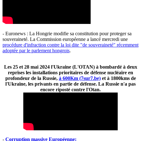
- Euronews : La Hongrie modifie sa constitution pour proteger sa
souveraineté. La Commission européenne a lancé mercredi une
procédure d'infraction contre la loi dite "de souveraineté" récemment
adoptée par le parlement hongrois
.
Les 25 et 28 mai 2024 l'Ukraine (L'OTAN) à bombardé à deux
reprises les installations prioritaires de défense nucléaire en
profondeur de la Russie,
à 600Km (7sur7.be)
et à 1800kms de
l'Ukraine, les privants en partie de défense. La Russie n'a pas
encore riposté contre l'Otan.
-
Corruption massive Européenne: