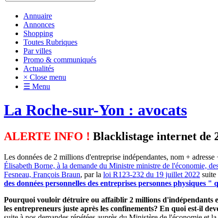
Annuaire
Annonces
Shopping
Toutes Rubriques
Par villes
Promo & communiqués
Actualités
× Close menu
☰ Menu
La Roche-sur-Yon : avocats
ALERTE INFO !
Blacklistage internet de 
Les données de 2 millions d'entreprise indépendantes, nom + adresse +
Élisabeth Borne, à la demande du Ministre ministre de l'économie, de
Fesneau, François Braun
, par la
loi R123-232 du 19 juillet 2022
suite
des données personnelles des entreprises personnes physiques " qu
Pourquoi vouloir détruire ou affaiblir 2 millions d'indépendants et
les entrepreneurs juste après les confinements? En quoi est-il d
suite à nos demandes répétées auprès du Ministère de l'économie et la