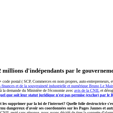
2 millions d'indépendants par le gouvernem
 code postal ( SCP, Commerces en nom propres, auto-entrepreneurs, etc) 
s finances et de la souveraineté industrielle et numérique Bruno Le Ma
 à la demande du Ministère de l'économie avec
avis de la CNIL
et dérog
el que soit leur statut juridique n'est pas permise (exclue) par l
 les supprimer par la loi de l'internet? Quelle folie destructrice s
evenu dangereux d'avoir ses coordonnées sur les Pages Jaunes et a
 CNIL resté sans réponse, nous avons décidé de tirer la sonnette d'alarm