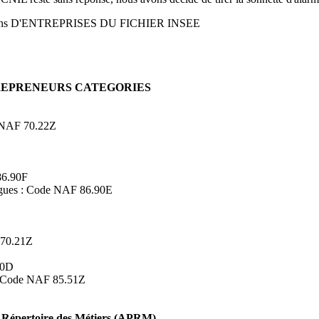
ons D'ENTREPRISES DU FICHIER INSEE
TREPRENEURS CATEGORIES
de NAF 70.22Z
86.90F
logues : Code NAF 86.90E
 70.21Z
90D
s : Code NAF 85.51Z
Répertoire des Métiers (APRM)