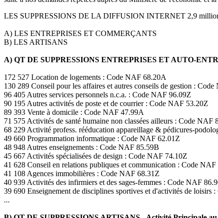
LES SUPPRESSIONS DE LA DIFFUSION INTERNET 2,9 milli
A) LES ENTREPRISES ET COMMERÇANTS
B) LES ARTISANS
A) QT DE SUPPRESSIONS ENTREPRISES ET AUTO-EN
172 527 Location de logements : Code NAF 68.20A
130 289 Conseil pour les affaires et autres conseils de gestion : Co
96 405 Autres services personnels n.c.a. : Code NAF 96.09Z
90 195 Autres activités de poste et de courrier : Code NAF 53.20Z
89 393 Vente à domicile : Code NAF 47.99A
71 575 Activités de santé humaine non classées ailleurs : Code NAF 
68 229 Activité profess. rééducation appareillage & pédicures-podo
49 660 Programmation informatique : Code NAF 62.01Z
48 948 Autres enseignements : Code NAF 85.59B
45 667 Activités spécialisées de design : Code NAF 74.10Z
41 628 Conseil en relations publiques et communication : Code NAF
41 108 Agences immobilières : Code NAF 68.31Z
40 939 Activités des infirmiers et des sages-femmes : Code NAF 86.
39 690 Enseignement de disciplines sportives et d'activités de loisir
...
B) QT DE SUPPRESSIONS ARTISANS - Activité Principale au 