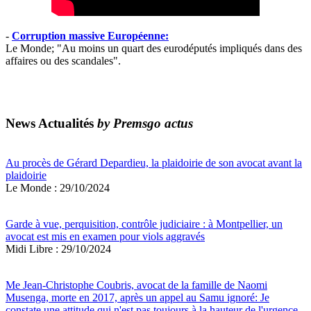
-
Corruption massive Européenne:
Le Monde; "Au moins un quart des eurodéputés impliqués dans des
affaires ou des scandales".
News Actualités
by Premsgo actus
Au procès de Gérard Depardieu, la plaidoirie de son avocat avant la
plaidoirie
Le Monde : 29/10/2024
Garde à vue, perquisition, contrôle judiciaire : à Montpellier, un
avocat est mis en examen pour viols aggravés
Midi Libre : 29/10/2024
Me Jean-Christophe Coubris, avocat de la famille de Naomi
Musenga, morte en 2017, après un appel au Samu ignoré: Je
constate une attitude qui n'est pas toujours à la hauteur de l'urgence