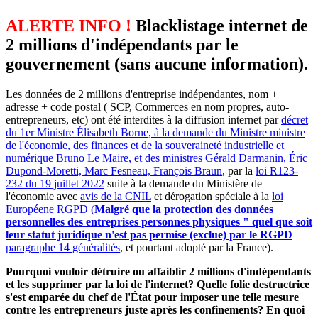
ALERTE INFO !
Blacklistage internet de
2 millions d'indépendants par le
gouvernement (sans aucune information).
Les données de 2 millions d'entreprise indépendantes, nom +
adresse + code postal ( SCP, Commerces en nom propres, auto-
entrepreneurs, etc) ont été interdites à la diffusion internet par
décret
du 1er Ministre Élisabeth Borne, à la demande du Ministre ministre
de l'économie, des finances et de la souveraineté industrielle et
numérique Bruno Le Maire, et des ministres Gérald Darmanin, Éric
Dupond-Moretti, Marc Fesneau, François Braun
, par la
loi R123-
232 du 19 juillet 2022
suite à la demande du Ministère de
l'économie avec
avis de la CNIL
et dérogation spéciale à la
loi
Européene RGPD (
Malgré que la protection des données
personnelles des entreprises personnes physiques " quel que soit
leur statut juridique n'est pas permise (exclue) par le RGPD
paragraphe 14 généralités
, et pourtant adopté par la France).
Pourquoi vouloir détruire ou affaiblir 2 millions d'indépendants
et les supprimer par la loi de l'internet? Quelle folie destructrice
s'est emparée du chef de l'État pour imposer une telle mesure
contre les entrepreneurs juste après les confinements? En quoi