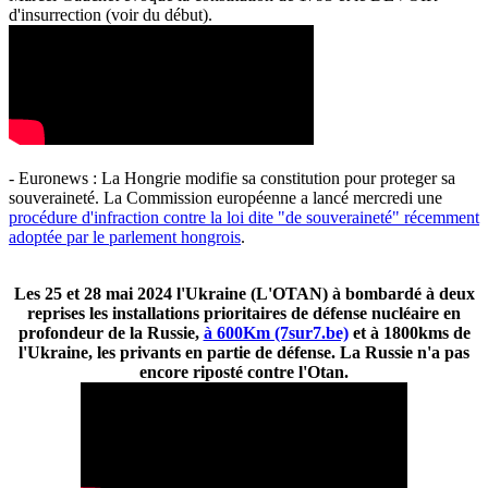
d'insurrection (voir du début).
- Euronews : La Hongrie modifie sa constitution pour proteger sa
souveraineté. La Commission européenne a lancé mercredi une
procédure d'infraction contre la loi dite "de souveraineté" récemment
adoptée par le parlement hongrois
.
Les 25 et 28 mai 2024 l'Ukraine (L'OTAN) à bombardé à deux
reprises les installations prioritaires de défense nucléaire en
profondeur de la Russie,
à 600Km (7sur7.be)
et à 1800kms de
l'Ukraine, les privants en partie de défense. La Russie n'a pas
encore riposté contre l'Otan.