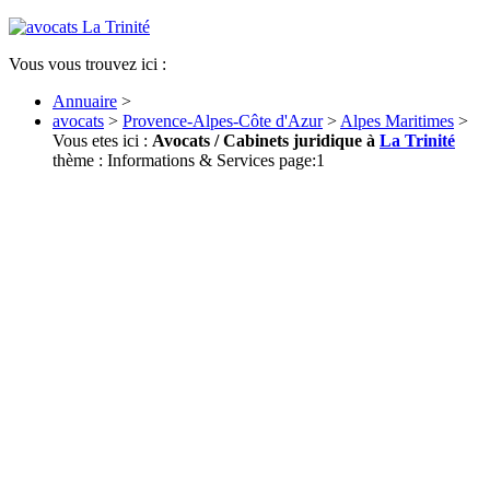
Vous vous trouvez ici :
Annuaire
>
avocats
>
Provence-Alpes-Côte d'Azur
>
Alpes Maritimes
>
Vous etes ici :
Avocats / Cabinets juridique à
La Trinité
thème : Informations & Services page:1