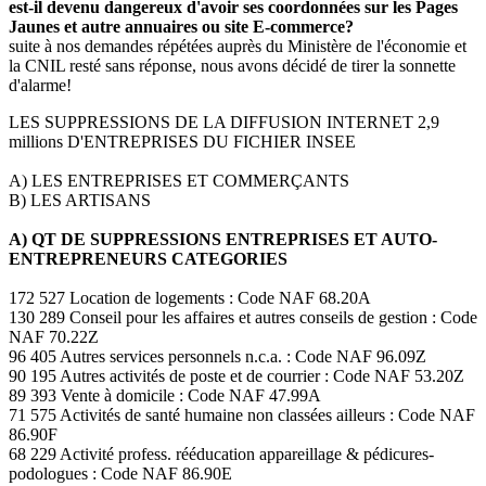
est-il devenu dangereux d'avoir ses coordonnées sur les Pages
Jaunes et autre annuaires ou site E-commerce?
suite à nos demandes répétées auprès du Ministère de l'économie et
la CNIL resté sans réponse, nous avons décidé de tirer la sonnette
d'alarme!
LES SUPPRESSIONS DE LA DIFFUSION INTERNET 2,9
millions D'ENTREPRISES DU FICHIER INSEE
A) LES ENTREPRISES ET COMMERÇANTS
B) LES ARTISANS
A) QT DE SUPPRESSIONS ENTREPRISES ET AUTO-
ENTREPRENEURS CATEGORIES
172 527 Location de logements : Code NAF 68.20A
130 289 Conseil pour les affaires et autres conseils de gestion : Code
NAF 70.22Z
96 405 Autres services personnels n.c.a. : Code NAF 96.09Z
90 195 Autres activités de poste et de courrier : Code NAF 53.20Z
89 393 Vente à domicile : Code NAF 47.99A
71 575 Activités de santé humaine non classées ailleurs : Code NAF
86.90F
68 229 Activité profess. rééducation appareillage & pédicures-
podologues : Code NAF 86.90E