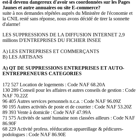
est-il devenu dangereux d'avoir ses coordonnées sur les Pages
Jaunes et autre annuaires ou site E-commerce?
suite à nos demandes répétées auprès du Ministère de l'économie et
la CNIL resté sans réponse, nous avons décidé de tirer la sonnette
d'alarme!
LES SUPPRESSIONS DE LA DIFFUSION INTERNET 2,9
millions D'ENTREPRISES DU FICHIER INSEE
A) LES ENTREPRISES ET COMMERÇANTS
B) LES ARTISANS
A) QT DE SUPPRESSIONS ENTREPRISES ET AUTO-
ENTREPRENEURS CATEGORIES
172 527 Location de logements : Code NAF 68.20A
130 289 Conseil pour les affaires et autres conseils de gestion : Code
NAF 70.22Z
96 405 Autres services personnels n.c.a. : Code NAF 96.09Z
90 195 Autres activités de poste et de courrier : Code NAF 53.20Z
89 393 Vente à domicile : Code NAF 47.99A
71 575 Activités de santé humaine non classées ailleurs : Code NAF
86.90F
68 229 Activité profess. rééducation appareillage & pédicures-
podologues : Code NAF 86.90E