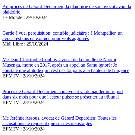
Au procès de Gérard Depardieu, la plaidoirie de son avocat avant la
plaidoirie
Le Monde : 29/10/2024
Garde à vue, perquisition, contrôle judiciaire : à Montpellier, un
avocat est mis en examen pour viols aggravés
Midi Libre : 29/10/2024
Me Jean-Christophe Coubris, avocat de la famille de Naomi
Musenga, morte en 2017, après un appel au Samu ignoré: Je
constate une attitude qui n'est pas toujours à la hauteur de l'urgence
BFMTV : 28/10/2024
Procès de Gérard Depardieu: son avocat va demander un report
dans six mois pour que l'acteur puisse se présenter au tribunal
BFMTV : 28/10/2024
Me Jérémie Assous, avocat de Gérard Depardieu: Toutes les
accusations ne reposent que sur des mensonges
BFMTV : 28/10/2024