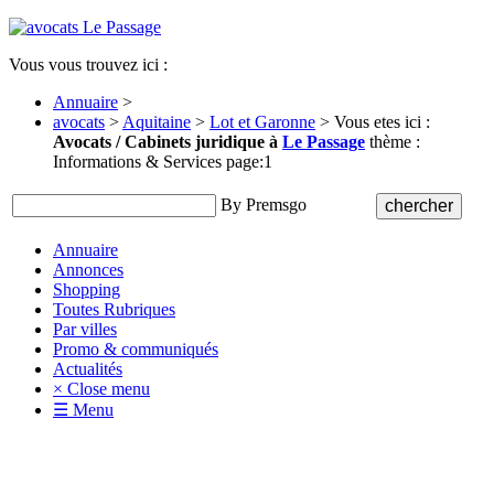
Vous vous trouvez ici :
Annuaire
>
avocats
>
Aquitaine
>
Lot et Garonne
> Vous etes ici :
Avocats / Cabinets juridique à
Le Passage
thème :
Informations & Services page:1
By Premsgo
Annuaire
Annonces
Shopping
Toutes Rubriques
Par villes
Promo & communiqués
Actualités
× Close menu
☰ Menu