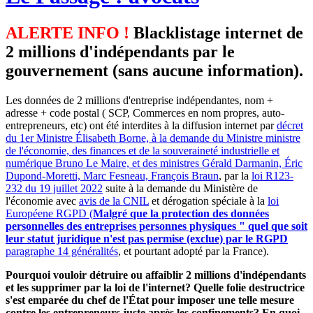
ALERTE INFO !
Blacklistage internet de
2 millions d'indépendants par le
gouvernement (sans aucune information).
Les données de 2 millions d'entreprise indépendantes, nom +
adresse + code postal ( SCP, Commerces en nom propres, auto-
entrepreneurs, etc) ont été interdites à la diffusion internet par
décret
du 1er Ministre Élisabeth Borne, à la demande du Ministre ministre
de l'économie, des finances et de la souveraineté industrielle et
numérique Bruno Le Maire, et des ministres Gérald Darmanin, Éric
Dupond-Moretti, Marc Fesneau, François Braun
, par la
loi R123-
232 du 19 juillet 2022
suite à la demande du Ministère de
l'économie avec
avis de la CNIL
et dérogation spéciale à la
loi
Européene RGPD (
Malgré que la protection des données
personnelles des entreprises personnes physiques " quel que soit
leur statut juridique n'est pas permise (exclue) par le RGPD
paragraphe 14 généralités
, et pourtant adopté par la France).
Pourquoi vouloir détruire ou affaiblir 2 millions d'indépendants
et les supprimer par la loi de l'internet? Quelle folie destructrice
s'est emparée du chef de l'État pour imposer une telle mesure
contre les entrepreneurs juste après les confinements? En quoi