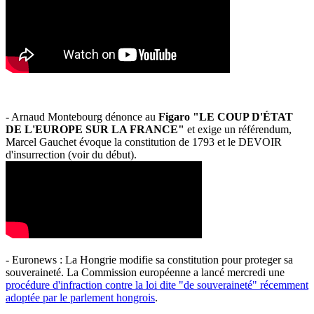
- Arnaud Montebourg dénonce au
Figaro "LE COUP D'ÉTAT
DE L'EUROPE SUR LA FRANCE"
et exige un référendum,
Marcel Gauchet évoque la constitution de 1793 et le DEVOIR
d'insurrection (voir du début).
- Euronews : La Hongrie modifie sa constitution pour proteger sa
souveraineté. La Commission européenne a lancé mercredi une
procédure d'infraction contre la loi dite "de souveraineté" récemment
adoptée par le parlement hongrois
.