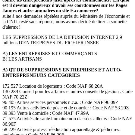
est-il devenu dangereux d'avoir ses coordonnées sur les Pages
Jaunes et autre annuaires ou site E-commerce?
suite à nos demandes répétées auprès du Ministère de l'économie et
la CNIL resté sans réponse, nous avons décidé de tirer la sonnette
d'alarme!
LES SUPPRESSIONS DE LA DIFFUSION INTERNET 2,9
millions D'ENTREPRISES DU FICHIER INSEE
A) LES ENTREPRISES ET COMMERÇANTS
B) LES ARTISANS
A) QT DE SUPPRESSIONS ENTREPRISES ET AUTO-
ENTREPRENEURS CATEGORIES
172 527 Location de logements : Code NAF 68.20A
130 289 Conseil pour les affaires et autres conseils de gestion : Code
NAF 70.22Z
96 405 Autres services personnels n.c.a. : Code NAF 96.09Z
90 195 Autres activités de poste et de courrier : Code NAF 53.20Z
89 393 Vente à domicile : Code NAF 47.99A
71 575 Activités de santé humaine non classées ailleurs : Code NAF
86.90F
68 229 Activité profess. rééducation appareillage & pédicures-
podologues : Code NAF 86.90E