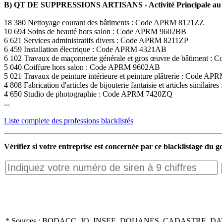
B) QT DE SUPPRESSIONS ARTISANS - Activité Principale au 
18 380 Nettoyage courant des bâtiments : Code APRM 8121ZZ
10 694 Soins de beauté hors salon : Code APRM 9602BB
6 621 Services administratifs divers : Code APRM 8211ZP
6 459 Installation électrique : Code APRM 4321AB
6 102 Travaux de maçonnerie générale et gros œuvre de bâtiment
5 040 Coiffure hors salon : Code APRM 9602AB
5 021 Travaux de peinture intérieure et peinture plâtrerie : Code 
4 808 Fabrication d'articles de bijouterie fantaisie et articles simil
4 650 Studio de photographie : Code APRM 7420ZQ
...
Liste complete des professions blacklistés
Vérifiez si votre entreprise est concernée par ce blacklistage du
* Sources : BODACC, JO, INSEE, DOUANES, CADASTRE, DA