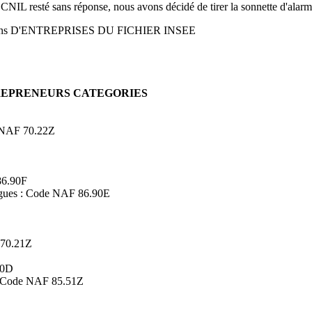
 CNIL resté sans réponse, nous avons décidé de tirer la sonnette d'alarm
ons D'ENTREPRISES DU FICHIER INSEE
TREPRENEURS CATEGORIES
de NAF 70.22Z
86.90F
logues : Code NAF 86.90E
 70.21Z
90D
s : Code NAF 85.51Z