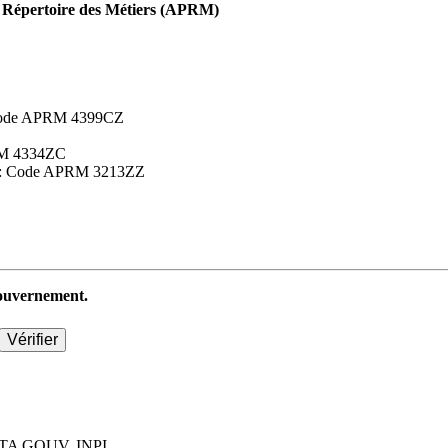
Répertoire des Métiers (APRM)
 : Code APRM 4399CZ
APRM 4334ZC
aires : Code APRM 3213ZZ
 gouvernement.
TA GOUV, INPI.