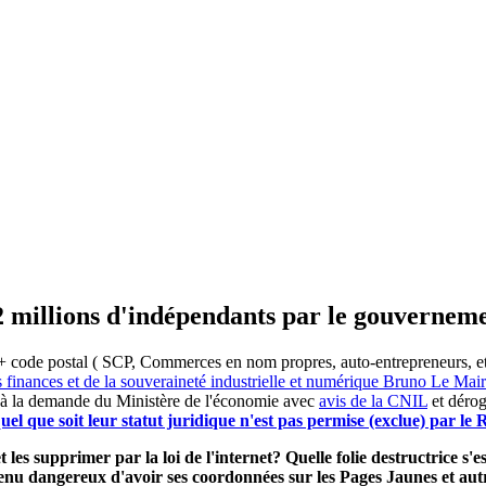
2 millions d'indépendants par le gouvernem
 code postal ( SCP, Commerces en nom propres, auto-entrepreneurs, etc) 
s finances et de la souveraineté industrielle et numérique Bruno Le Ma
 à la demande du Ministère de l'économie avec
avis de la CNIL
et dérog
el que soit leur statut juridique n'est pas permise (exclue) par l
 les supprimer par la loi de l'internet? Quelle folie destructrice s
evenu dangereux d'avoir ses coordonnées sur les Pages Jaunes et a