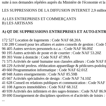
suite à nos demandes répétées auprès du Ministère de l'économie et la
LES SUPPRESSIONS DE LA DIFFUSION INTERNET 2,9 milli
A) LES ENTREPRISES ET COMMERÇANTS
B) LES ARTISANS
A) QT DE SUPPRESSIONS ENTREPRISES ET AUTO-EN
172 527 Location de logements : Code NAF 68.20A
130 289 Conseil pour les affaires et autres conseils de gestion : Co
96 405 Autres services personnels n.c.a. : Code NAF 96.09Z
90 195 Autres activités de poste et de courrier : Code NAF 53.20Z
89 393 Vente à domicile : Code NAF 47.99A
71 575 Activités de santé humaine non classées ailleurs : Code NAF 
68 229 Activité profess. rééducation appareillage & pédicures-podo
49 660 Programmation informatique : Code NAF 62.01Z
48 948 Autres enseignements : Code NAF 85.59B
45 667 Activités spécialisées de design : Code NAF 74.10Z
41 628 Conseil en relations publiques et communication : Code NAF
41 108 Agences immobilières : Code NAF 68.31Z
40 939 Activités des infirmiers et des sages-femmes : Code NAF 86.
39 690 Enseignement de disciplines sportives et d'activités de loisir
...