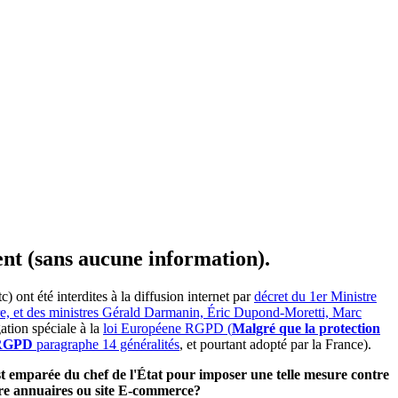
ent (sans aucune information).
ont été interdites à la diffusion internet par
décret du 1er Ministre
ire, et des ministres Gérald Darmanin, Éric Dupond-Moretti, Marc
ation spéciale à la
loi Européene RGPD (
Malgré que la protection
e RGPD
paragraphe 14 généralités
, et pourtant adopté par la France).
'est emparée du chef de l'État pour imposer une telle mesure contre
utre annuaires ou site E-commerce?