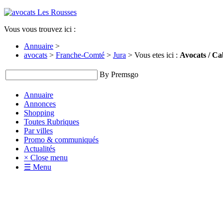
Vous vous trouvez ici :
Annuaire
>
avocats
>
Franche-Comté
>
Jura
> Vous etes ici :
Avocats / Ca
By Premsgo
Annuaire
Annonces
Shopping
Toutes Rubriques
Par villes
Promo & communiqués
Actualités
× Close menu
☰ Menu