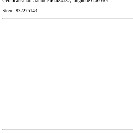
Géolocalisation : latitude 46.484587, longitude 6.060301
Siren : 832275143