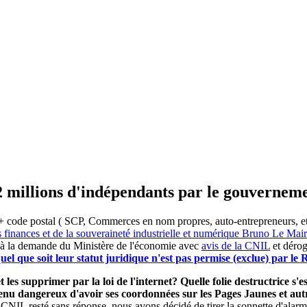
2 millions d'indépendants par le gouvernem
 code postal ( SCP, Commerces en nom propres, auto-entrepreneurs, etc) 
s finances et de la souveraineté industrielle et numérique Bruno Le Ma
 à la demande du Ministère de l'économie avec
avis de la CNIL
et dérog
el que soit leur statut juridique n'est pas permise (exclue) par l
 les supprimer par la loi de l'internet? Quelle folie destructrice s
evenu dangereux d'avoir ses coordonnées sur les Pages Jaunes et a
 CNIL resté sans réponse, nous avons décidé de tirer la sonnette d'alarm