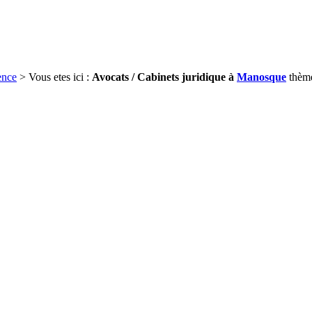
ence
> Vous etes ici :
Avocats / Cabinets juridique à
Manosque
thème