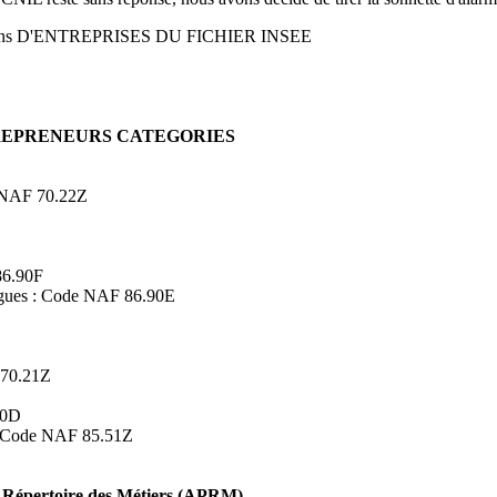
ons D'ENTREPRISES DU FICHIER INSEE
TREPRENEURS CATEGORIES
de NAF 70.22Z
86.90F
logues : Code NAF 86.90E
 70.21Z
90D
s : Code NAF 85.51Z
Répertoire des Métiers (APRM)