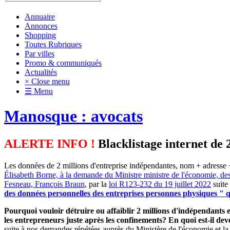
Annuaire
Annonces
Shopping
Toutes Rubriques
Par villes
Promo & communiqués
Actualités
× Close menu
☰ Menu
Manosque : avocats
ALERTE INFO !
Blacklistage internet de 
Les données de 2 millions d'entreprise indépendantes, nom + adresse +
Élisabeth Borne, à la demande du Ministre ministre de l'économie, de
Fesneau, François Braun
, par la
loi R123-232 du 19 juillet 2022
suite
des données personnelles des entreprises personnes physiques " qu
Pourquoi vouloir détruire ou affaiblir 2 millions d'indépendants et
les entrepreneurs juste après les confinements? En quoi est-il d
suite à nos demandes répétées auprès du Ministère de l'économie et la