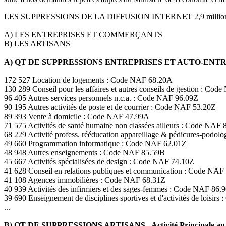
LES SUPPRESSIONS DE LA DIFFUSION INTERNET 2,9 milli
A) LES ENTREPRISES ET COMMERÇANTS
B) LES ARTISANS
A) QT DE SUPPRESSIONS ENTREPRISES ET AUTO-EN
172 527 Location de logements : Code NAF 68.20A
130 289 Conseil pour les affaires et autres conseils de gestion : Co
96 405 Autres services personnels n.c.a. : Code NAF 96.09Z
90 195 Autres activités de poste et de courrier : Code NAF 53.20Z
89 393 Vente à domicile : Code NAF 47.99A
71 575 Activités de santé humaine non classées ailleurs : Code NAF 
68 229 Activité profess. rééducation appareillage & pédicures-podo
49 660 Programmation informatique : Code NAF 62.01Z
48 948 Autres enseignements : Code NAF 85.59B
45 667 Activités spécialisées de design : Code NAF 74.10Z
41 628 Conseil en relations publiques et communication : Code NAF
41 108 Agences immobilières : Code NAF 68.31Z
40 939 Activités des infirmiers et des sages-femmes : Code NAF 86.
39 690 Enseignement de disciplines sportives et d'activités de loisir
...
B) QT DE SUPPRESSIONS ARTISANS - Activité Principale au 