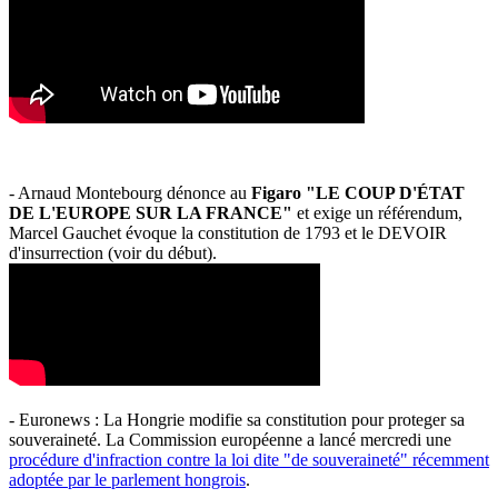
- Arnaud Montebourg dénonce au
Figaro "LE COUP D'ÉTAT
DE L'EUROPE SUR LA FRANCE"
et exige un référendum,
Marcel Gauchet évoque la constitution de 1793 et le DEVOIR
d'insurrection (voir du début).
- Euronews : La Hongrie modifie sa constitution pour proteger sa
souveraineté. La Commission européenne a lancé mercredi une
procédure d'infraction contre la loi dite "de souveraineté" récemment
adoptée par le parlement hongrois
.