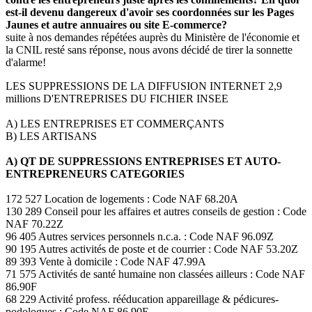
est-il devenu dangereux d'avoir ses coordonnées sur les Pages
Jaunes et autre annuaires ou site E-commerce?
suite à nos demandes répétées auprès du Ministère de l'économie et
la CNIL resté sans réponse, nous avons décidé de tirer la sonnette
d'alarme!
LES SUPPRESSIONS DE LA DIFFUSION INTERNET 2,9
millions D'ENTREPRISES DU FICHIER INSEE
A) LES ENTREPRISES ET COMMERÇANTS
B) LES ARTISANS
A) QT DE SUPPRESSIONS ENTREPRISES ET AUTO-
ENTREPRENEURS CATEGORIES
172 527 Location de logements : Code NAF 68.20A
130 289 Conseil pour les affaires et autres conseils de gestion : Code
NAF 70.22Z
96 405 Autres services personnels n.c.a. : Code NAF 96.09Z
90 195 Autres activités de poste et de courrier : Code NAF 53.20Z
89 393 Vente à domicile : Code NAF 47.99A
71 575 Activités de santé humaine non classées ailleurs : Code NAF
86.90F
68 229 Activité profess. rééducation appareillage & pédicures-
podologues : Code NAF 86.90E