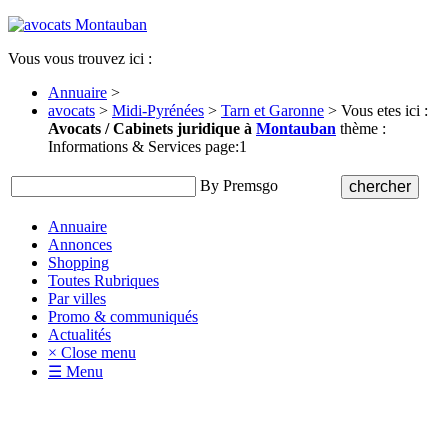
Vous vous trouvez ici :
Annuaire
>
avocats
>
Midi-Pyrénées
>
Tarn et Garonne
> Vous etes ici :
Avocats / Cabinets juridique à
Montauban
thème :
Informations & Services page:1
By Premsgo
Annuaire
Annonces
Shopping
Toutes Rubriques
Par villes
Promo & communiqués
Actualités
× Close menu
☰ Menu