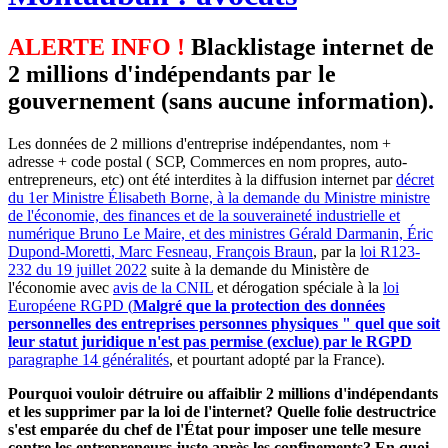
ALERTE INFO !
Blacklistage internet de
2 millions d'indépendants par le
gouvernement (sans aucune information).
Les données de 2 millions d'entreprise indépendantes, nom +
adresse + code postal ( SCP, Commerces en nom propres, auto-
entrepreneurs, etc) ont été interdites à la diffusion internet par
décret
du 1er Ministre Élisabeth Borne, à la demande du Ministre ministre
de l'économie, des finances et de la souveraineté industrielle et
numérique Bruno Le Maire, et des ministres Gérald Darmanin, Éric
Dupond-Moretti, Marc Fesneau, François Braun
, par la
loi R123-
232 du 19 juillet 2022
suite à la demande du Ministère de
l'économie avec
avis de la CNIL
et dérogation spéciale à la
loi
Européene RGPD (
Malgré que la protection des données
personnelles des entreprises personnes physiques " quel que soit
leur statut juridique n'est pas permise (exclue) par le RGPD
paragraphe 14 généralités
, et pourtant adopté par la France).
Pourquoi vouloir détruire ou affaiblir 2 millions d'indépendants
et les supprimer par la loi de l'internet? Quelle folie destructrice
s'est emparée du chef de l'État pour imposer une telle mesure
contre les entrepreneurs juste après les confinements? En quoi