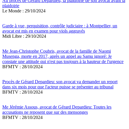
Au procès de Gérard Depardieu, la plaidoirie de son avocat avant la
plaidoirie
Le Monde : 29/10/2024
Garde à vue, perquisition, contrôle judiciaire : à Montpellier, un
avocat est mis en examen pour viols aggravés
Midi Libre : 29/10/2024
Me Jean-Christophe Coubris, avocat de la famille de Naomi
Musenga, morte en 2017, après un appel au Samu ignoré: Je
constate une attitude qui n'est pas toujours à la hauteur de l'urgence
BFMTV : 28/10/2024
Procès de Gérard Depardieu: son avocat va demander un report
dans six mois pour que l'acteur puisse se présenter au tribunal
BFMTV : 28/10/2024
Me Jérémie Assous, avocat de Gérard Depardieu: Toutes les
accusations ne reposent que sur des mensonges
BFMTV : 28/10/2024