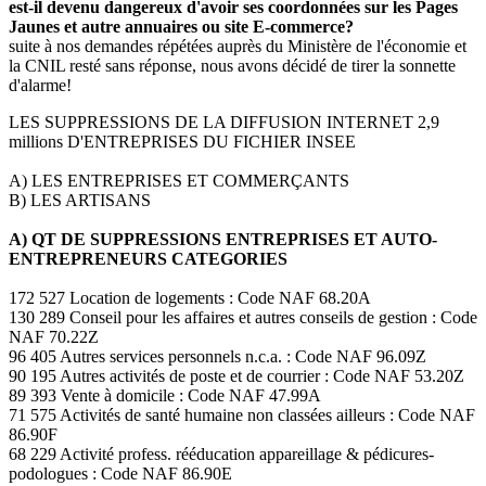
est-il devenu dangereux d'avoir ses coordonnées sur les Pages
Jaunes et autre annuaires ou site E-commerce?
suite à nos demandes répétées auprès du Ministère de l'économie et
la CNIL resté sans réponse, nous avons décidé de tirer la sonnette
d'alarme!
LES SUPPRESSIONS DE LA DIFFUSION INTERNET 2,9
millions D'ENTREPRISES DU FICHIER INSEE
A) LES ENTREPRISES ET COMMERÇANTS
B) LES ARTISANS
A) QT DE SUPPRESSIONS ENTREPRISES ET AUTO-
ENTREPRENEURS CATEGORIES
172 527 Location de logements : Code NAF 68.20A
130 289 Conseil pour les affaires et autres conseils de gestion : Code
NAF 70.22Z
96 405 Autres services personnels n.c.a. : Code NAF 96.09Z
90 195 Autres activités de poste et de courrier : Code NAF 53.20Z
89 393 Vente à domicile : Code NAF 47.99A
71 575 Activités de santé humaine non classées ailleurs : Code NAF
86.90F
68 229 Activité profess. rééducation appareillage & pédicures-
podologues : Code NAF 86.90E