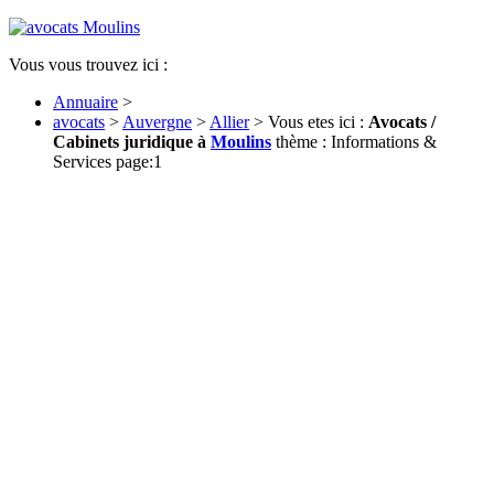
Vous vous trouvez ici :
Annuaire
>
avocats
>
Auvergne
>
Allier
> Vous etes ici :
Avocats /
Cabinets juridique à
Moulins
thème : Informations &
Services page:1