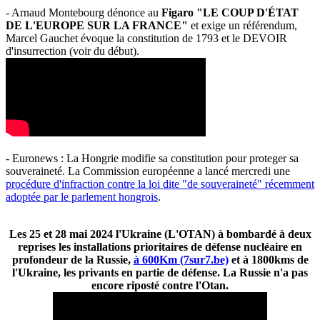
- Arnaud Montebourg dénonce au
Figaro "LE COUP D'ÉTAT
DE L'EUROPE SUR LA FRANCE"
et exige un référendum,
Marcel Gauchet évoque la constitution de 1793 et le DEVOIR
d'insurrection (voir du début).
- Euronews : La Hongrie modifie sa constitution pour proteger sa
souveraineté. La Commission européenne a lancé mercredi une
procédure d'infraction contre la loi dite "de souveraineté" récemment
adoptée par le parlement hongrois
.
Les 25 et 28 mai 2024 l'Ukraine (L'OTAN) à bombardé à deux
reprises les installations prioritaires de défense nucléaire en
profondeur de la Russie,
à 600Km (7sur7.be)
et à 1800kms de
l'Ukraine, les privants en partie de défense. La Russie n'a pas
encore riposté contre l'Otan.