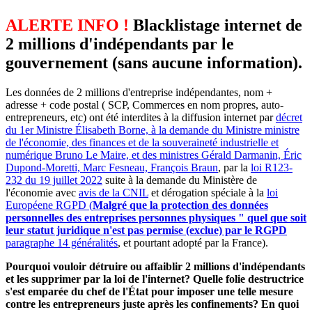
ALERTE INFO !
Blacklistage internet de
2 millions d'indépendants par le
gouvernement (sans aucune information).
Les données de 2 millions d'entreprise indépendantes, nom +
adresse + code postal ( SCP, Commerces en nom propres, auto-
entrepreneurs, etc) ont été interdites à la diffusion internet par
décret
du 1er Ministre Élisabeth Borne, à la demande du Ministre ministre
de l'économie, des finances et de la souveraineté industrielle et
numérique Bruno Le Maire, et des ministres Gérald Darmanin, Éric
Dupond-Moretti, Marc Fesneau, François Braun
, par la
loi R123-
232 du 19 juillet 2022
suite à la demande du Ministère de
l'économie avec
avis de la CNIL
et dérogation spéciale à la
loi
Européene RGPD (
Malgré que la protection des données
personnelles des entreprises personnes physiques " quel que soit
leur statut juridique n'est pas permise (exclue) par le RGPD
paragraphe 14 généralités
, et pourtant adopté par la France).
Pourquoi vouloir détruire ou affaiblir 2 millions d'indépendants
et les supprimer par la loi de l'internet? Quelle folie destructrice
s'est emparée du chef de l'État pour imposer une telle mesure
contre les entrepreneurs juste après les confinements? En quoi