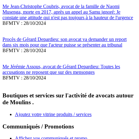
Me Jean-Christophe Coubris, avocat de la famille de Naomi
Musenga, morte en 2017, après un appel au Samu ignoré: Je
constate une attitude qui n'est pas toujours à la hauteur de l'urgence
BFMTV : 28/10/2024
Procès de Gérard Depardieu: son avocat va demander un report
dans six mois pour que l'acteur puisse se présenter au tribunal
BFMTV : 28/10/2024
Me Jérémie Assous, avocat de Gérard Depardieu: Toutes les
accusations ne reposent que sur des mensonges
BFMTV : 28/10/2024
Boutiques et services sur l'activité de avocats autour
de Moulins .
Ajoutez votre vitrine produits / services
Communiqués / Promotions
Affichez vos communiqués et promo.