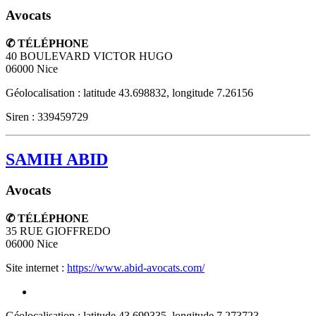
Avocats
✆ TÉLÉPHONE
40 BOULEVARD VICTOR HUGO
06000
Nice
Géolocalisation : latitude 43.698832, longitude 7.26156
Siren : 339459729
SAMIH ABID
Avocats
✆ TÉLÉPHONE
35 RUE GIOFFREDO
06000
Nice
Site internet :
https://www.abid-avocats.com/
Géolocalisation : latitude 43.699335, longitude 7.273723