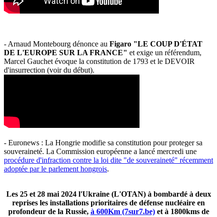
- Arnaud Montebourg dénonce au
Figaro "LE COUP D'ÉTAT
DE L'EUROPE SUR LA FRANCE"
et exige un référendum,
Marcel Gauchet évoque la constitution de 1793 et le DEVOIR
d'insurrection (voir du début).
- Euronews : La Hongrie modifie sa constitution pour proteger sa
souveraineté. La Commission européenne a lancé mercredi une
procédure d'infraction contre la loi dite "de souveraineté" récemment
adoptée par le parlement hongrois
.
Les 25 et 28 mai 2024 l'Ukraine (L'OTAN) à bombardé à deux
reprises les installations prioritaires de défense nucléaire en
profondeur de la Russie,
à 600Km (7sur7.be)
et à 1800kms de