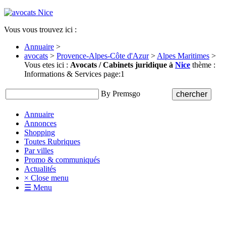
Vous vous trouvez ici :
Annuaire
>
avocats
>
Provence-Alpes-Côte d'Azur
>
Alpes Maritimes
>
Vous etes ici :
Avocats / Cabinets juridique à
Nice
thème :
Informations & Services page:1
By Premsgo
Annuaire
Annonces
Shopping
Toutes Rubriques
Par villes
Promo & communiqués
Actualités
× Close menu
☰ Menu