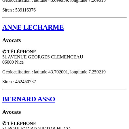
Géolocalisation : latitude 43.699939, longitude 7.269015
Siren : 539116376
ANNE LECHARME
Avocats
✆ TÉLÉPHONE
51 AVENUE GEORGES CLEMENCEAU
06000
Nice
Géolocalisation : latitude 43.702001, longitude 7.259219
Siren : 452450737
BERNARD ASSO
Avocats
✆ TÉLÉPHONE
31 BOULEVARD VICTOR HUGO