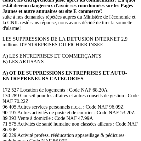
est-il devenu dangereux d'avoir ses coordonnées sur les Pages
Jaunes et autre annuaires ou site E-commerce?
suite à nos demandes répétées auprès du Ministère de l'économie et
la CNIL resté sans réponse, nous avons décidé de tirer la sonnette
d'alarme!
LES SUPPRESSIONS DE LA DIFFUSION INTERNET 2,9
millions D'ENTREPRISES DU FICHIER INSEE
A) LES ENTREPRISES ET COMMERÇANTS
B) LES ARTISANS
A) QT DE SUPPRESSIONS ENTREPRISES ET AUTO-
ENTREPRENEURS CATEGORIES
172 527 Location de logements : Code NAF 68.20A
130 289 Conseil pour les affaires et autres conseils de gestion : Code
NAF 70.22Z
96 405 Autres services personnels n.c.a. : Code NAF 96.09Z
90 195 Autres activités de poste et de courrier : Code NAF 53.20Z
89 393 Vente à domicile : Code NAF 47.99A
71 575 Activités de santé humaine non classées ailleurs : Code NAF
86.90F
68 229 Activité profess. rééducation appareillage & pédicures-
podologues : Code NAF 86.90E