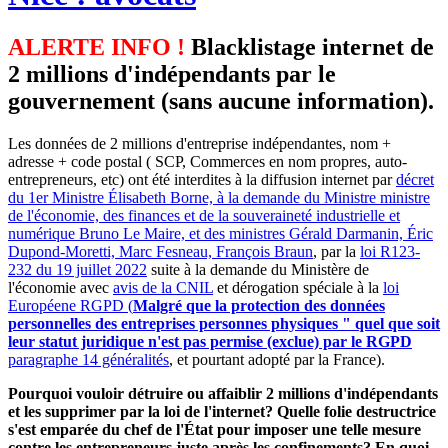
ALERTE INFO !
Blacklistage internet de
2 millions d'indépendants par le
gouvernement (sans aucune information).
Les données de 2 millions d'entreprise indépendantes, nom +
adresse + code postal ( SCP, Commerces en nom propres, auto-
entrepreneurs, etc) ont été interdites à la diffusion internet par
décret
du 1er Ministre Élisabeth Borne, à la demande du Ministre ministre
de l'économie, des finances et de la souveraineté industrielle et
numérique Bruno Le Maire, et des ministres Gérald Darmanin, Éric
Dupond-Moretti, Marc Fesneau, François Braun
, par la
loi R123-
232 du 19 juillet 2022
suite à la demande du Ministère de
l'économie avec
avis de la CNIL
et dérogation spéciale à la
loi
Européene RGPD (
Malgré que la protection des données
personnelles des entreprises personnes physiques " quel que soit
leur statut juridique n'est pas permise (exclue) par le RGPD
paragraphe 14 généralités
, et pourtant adopté par la France).
Pourquoi vouloir détruire ou affaiblir 2 millions d'indépendants
et les supprimer par la loi de l'internet? Quelle folie destructrice
s'est emparée du chef de l'État pour imposer une telle mesure
contre les entrepreneurs juste après les confinements? En quoi