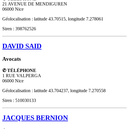
21 AVENUE DE MENDIGUREN
06000
Nice
Géolocalisation : latitude 43.70515, longitude 7.278061
Siren : 398762526
DAVID SAID
Avocats
✆ TÉLÉPHONE
1 RUE VALPERGA
06000
Nice
Géolocalisation : latitude 43.704237, longitude 7.270558
Siren : 510030133
JACQUES BERNION