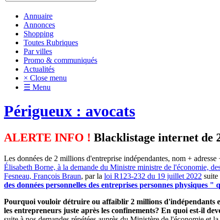
Annuaire
Annonces
Shopping
Toutes Rubriques
Par villes
Promo & communiqués
Actualités
× Close menu
☰ Menu
Périgueux : avocats
ALERTE INFO !
Blacklistage internet de 
Les données de 2 millions d'entreprise indépendantes, nom + adresse +
Élisabeth Borne, à la demande du Ministre ministre de l'économie, de
Fesneau, François Braun
, par la
loi R123-232 du 19 juillet 2022
suite
des données personnelles des entreprises personnes physiques " qu
Pourquoi vouloir détruire ou affaiblir 2 millions d'indépendants et
les entrepreneurs juste après les confinements? En quoi est-il d
suite à nos demandes répétées auprès du Ministère de l'économie et la