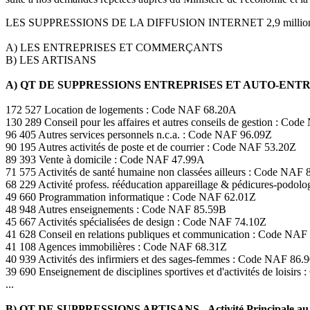
LES SUPPRESSIONS DE LA DIFFUSION INTERNET 2,9 milli
A) LES ENTREPRISES ET COMMERÇANTS
B) LES ARTISANS
A) QT DE SUPPRESSIONS ENTREPRISES ET AUTO-EN
172 527 Location de logements : Code NAF 68.20A
130 289 Conseil pour les affaires et autres conseils de gestion : Co
96 405 Autres services personnels n.c.a. : Code NAF 96.09Z
90 195 Autres activités de poste et de courrier : Code NAF 53.20Z
89 393 Vente à domicile : Code NAF 47.99A
71 575 Activités de santé humaine non classées ailleurs : Code NAF 
68 229 Activité profess. rééducation appareillage & pédicures-podo
49 660 Programmation informatique : Code NAF 62.01Z
48 948 Autres enseignements : Code NAF 85.59B
45 667 Activités spécialisées de design : Code NAF 74.10Z
41 628 Conseil en relations publiques et communication : Code NAF
41 108 Agences immobilières : Code NAF 68.31Z
40 939 Activités des infirmiers et des sages-femmes : Code NAF 86.
39 690 Enseignement de disciplines sportives et d'activités de loisir
...
B) QT DE SUPPRESSIONS ARTISANS - Activité Principale au 