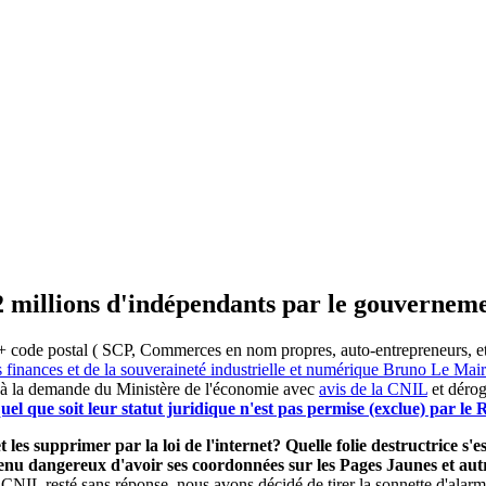
2 millions d'indépendants par le gouvernem
 code postal ( SCP, Commerces en nom propres, auto-entrepreneurs, etc) 
s finances et de la souveraineté industrielle et numérique Bruno Le Ma
 à la demande du Ministère de l'économie avec
avis de la CNIL
et dérog
el que soit leur statut juridique n'est pas permise (exclue) par l
 les supprimer par la loi de l'internet? Quelle folie destructrice s
evenu dangereux d'avoir ses coordonnées sur les Pages Jaunes et a
 CNIL resté sans réponse, nous avons décidé de tirer la sonnette d'alarm