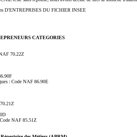
ons D'ENTREPRISES DU FICHIER INSEE
TREPRENEURS CATEGORIES
de NAF 70.22Z
86.90F
logues : Code NAF 86.90E
 70.21Z
90D
s : Code NAF 85.51Z
Répertoire des Métiers (APRM)