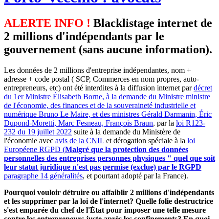
ALERTE INFO !
Blacklistage internet de
2 millions d'indépendants par le
gouvernement (sans aucune information).
Les données de 2 millions d'entreprise indépendantes, nom +
adresse + code postal ( SCP, Commerces en nom propres, auto-
entrepreneurs, etc) ont été interdites à la diffusion internet par
décret
du 1er Ministre Élisabeth Borne, à la demande du Ministre ministre
de l'économie, des finances et de la souveraineté industrielle et
numérique Bruno Le Maire, et des ministres Gérald Darmanin, Éric
Dupond-Moretti, Marc Fesneau, François Braun
, par la
loi R123-
232 du 19 juillet 2022
suite à la demande du Ministère de
l'économie avec
avis de la CNIL
et dérogation spéciale à la
loi
Européene RGPD (
Malgré que la protection des données
personnelles des entreprises personnes physiques " quel que soit
leur statut juridique n'est pas permise (exclue) par le RGPD
paragraphe 14 généralités
, et pourtant adopté par la France).
Pourquoi vouloir détruire ou affaiblir 2 millions d'indépendants
et les supprimer par la loi de l'internet? Quelle folie destructrice
s'est emparée du chef de l'État pour imposer une telle mesure
contre les entrepreneurs juste après les confinements? En quoi