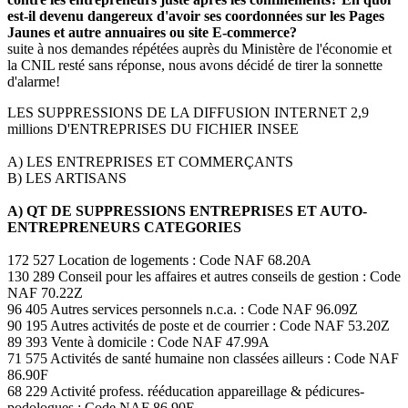
est-il devenu dangereux d'avoir ses coordonnées sur les Pages
Jaunes et autre annuaires ou site E-commerce?
suite à nos demandes répétées auprès du Ministère de l'économie et
la CNIL resté sans réponse, nous avons décidé de tirer la sonnette
d'alarme!
LES SUPPRESSIONS DE LA DIFFUSION INTERNET 2,9
millions D'ENTREPRISES DU FICHIER INSEE
A) LES ENTREPRISES ET COMMERÇANTS
B) LES ARTISANS
A) QT DE SUPPRESSIONS ENTREPRISES ET AUTO-
ENTREPRENEURS CATEGORIES
172 527 Location de logements : Code NAF 68.20A
130 289 Conseil pour les affaires et autres conseils de gestion : Code
NAF 70.22Z
96 405 Autres services personnels n.c.a. : Code NAF 96.09Z
90 195 Autres activités de poste et de courrier : Code NAF 53.20Z
89 393 Vente à domicile : Code NAF 47.99A
71 575 Activités de santé humaine non classées ailleurs : Code NAF
86.90F
68 229 Activité profess. rééducation appareillage & pédicures-
podologues : Code NAF 86.90E