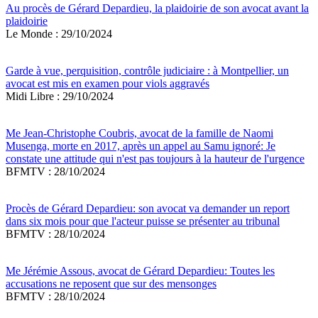
Au procès de Gérard Depardieu, la plaidoirie de son avocat avant la
plaidoirie
Le Monde : 29/10/2024
Garde à vue, perquisition, contrôle judiciaire : à Montpellier, un
avocat est mis en examen pour viols aggravés
Midi Libre : 29/10/2024
Me Jean-Christophe Coubris, avocat de la famille de Naomi
Musenga, morte en 2017, après un appel au Samu ignoré: Je
constate une attitude qui n'est pas toujours à la hauteur de l'urgence
BFMTV : 28/10/2024
Procès de Gérard Depardieu: son avocat va demander un report
dans six mois pour que l'acteur puisse se présenter au tribunal
BFMTV : 28/10/2024
Me Jérémie Assous, avocat de Gérard Depardieu: Toutes les
accusations ne reposent que sur des mensonges
BFMTV : 28/10/2024