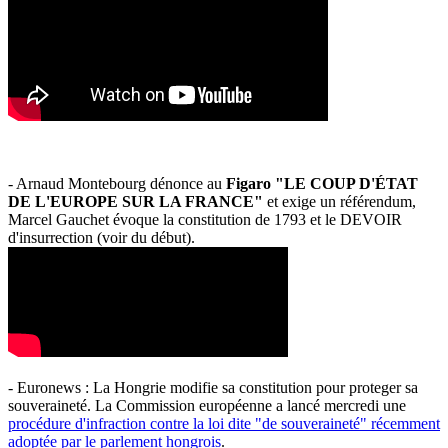
- Arnaud Montebourg dénonce au
Figaro "LE COUP D'ÉTAT
DE L'EUROPE SUR LA FRANCE"
et exige un référendum,
Marcel Gauchet évoque la constitution de 1793 et le DEVOIR
d'insurrection (voir du début).
- Euronews : La Hongrie modifie sa constitution pour proteger sa
souveraineté. La Commission européenne a lancé mercredi une
procédure d'infraction contre la loi dite "de souveraineté" récemment
adoptée par le parlement hongrois
.