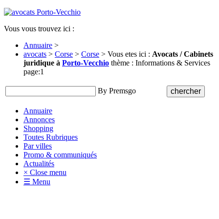
Vous vous trouvez ici :
Annuaire
>
avocats
>
Corse
>
Corse
> Vous etes ici :
Avocats / Cabinets
juridique à
Porto-Vecchio
thème : Informations & Services
page:1
By Premsgo
Annuaire
Annonces
Shopping
Toutes Rubriques
Par villes
Promo & communiqués
Actualités
× Close menu
☰ Menu