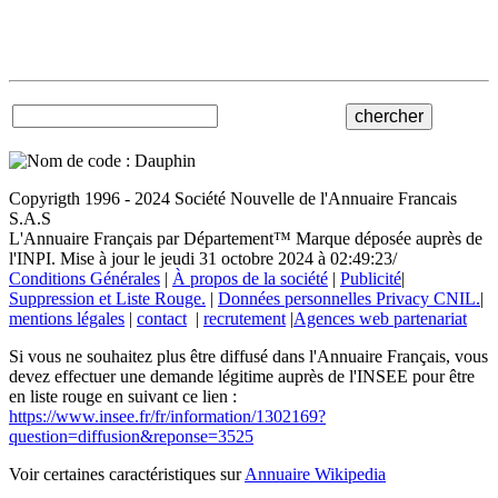
Copyrigth 1996 - 2024 Société Nouvelle de l'Annuaire Francais
S.A.S
L'Annuaire Français par Département™ Marque déposée auprès de
l'INPI. Mise à jour le jeudi 31 octobre 2024 à 02:49:23/
Conditions Générales
|
À propos de la société
|
Publicité
|
Suppression et Liste Rouge.
|
Données personnelles Privacy CNIL.
|
mentions légales
|
contact
|
recrutement
|
Agences web partenariat
Si vous ne souhaitez plus être diffusé dans l'Annuaire Français, vous
devez effectuer une demande légitime auprès de l'INSEE pour être
en liste rouge en suivant ce lien :
https://www.insee.fr/fr/information/1302169?
question=diffusion&reponse=3525
Voir certaines caractéristiques sur
Annuaire Wikipedia