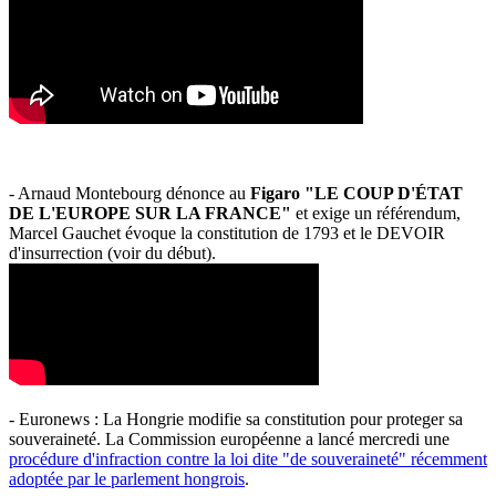
- Arnaud Montebourg dénonce au
Figaro "LE COUP D'ÉTAT
DE L'EUROPE SUR LA FRANCE"
et exige un référendum,
Marcel Gauchet évoque la constitution de 1793 et le DEVOIR
d'insurrection (voir du début).
- Euronews : La Hongrie modifie sa constitution pour proteger sa
souveraineté. La Commission européenne a lancé mercredi une
procédure d'infraction contre la loi dite "de souveraineté" récemment
adoptée par le parlement hongrois
.