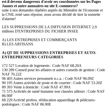
est-il devenu dangereux d'avoir ses coordonnées sur les Pages
Jaunes et autre annuaires ou site E-commerce?
suite à nos demandes répétées auprès du Ministère de l'économie et
la CNIL resté sans réponse, nous avons décidé de tirer la sonnette
d'alarme!
LES SUPPRESSIONS DE LA DIFFUSION INTERNET 2,9
millions D'ENTREPRISES DU FICHIER INSEE
A) LES ENTREPRISES ET COMMERÇANTS
B) LES ARTISANS
A) QT DE SUPPRESSIONS ENTREPRISES ET AUTO-
ENTREPRENEURS CATEGORIES
172 527 Location de logements : Code NAF 68.20A
130 289 Conseil pour les affaires et autres conseils de gestion : Code
NAF 70.22Z
96 405 Autres services personnels n.c.a. : Code NAF 96.09Z
90 195 Autres activités de poste et de courrier : Code NAF 53.20Z
89 393 Vente à domicile : Code NAF 47.99A
71 575 Activités de santé humaine non classées ailleurs : Code NAF
86.90F
68 229 Activité profess. rééducation appareillage & pédicures-
podologues : Code NAF 86.90E