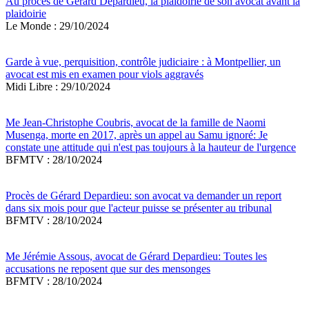
Au procès de Gérard Depardieu, la plaidoirie de son avocat avant la
plaidoirie
Le Monde : 29/10/2024
Garde à vue, perquisition, contrôle judiciaire : à Montpellier, un
avocat est mis en examen pour viols aggravés
Midi Libre : 29/10/2024
Me Jean-Christophe Coubris, avocat de la famille de Naomi
Musenga, morte en 2017, après un appel au Samu ignoré: Je
constate une attitude qui n'est pas toujours à la hauteur de l'urgence
BFMTV : 28/10/2024
Procès de Gérard Depardieu: son avocat va demander un report
dans six mois pour que l'acteur puisse se présenter au tribunal
BFMTV : 28/10/2024
Me Jérémie Assous, avocat de Gérard Depardieu: Toutes les
accusations ne reposent que sur des mensonges
BFMTV : 28/10/2024