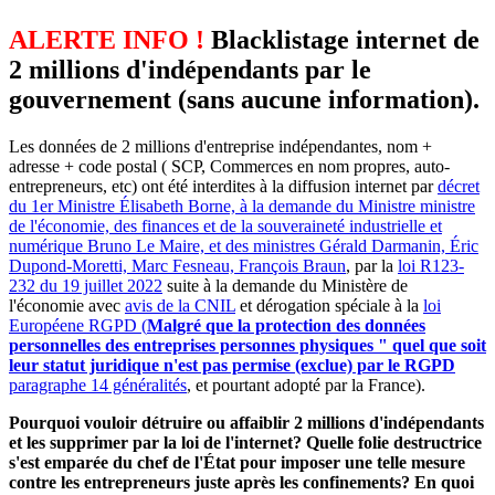
ALERTE INFO !
Blacklistage internet de
2 millions d'indépendants par le
gouvernement (sans aucune information).
Les données de 2 millions d'entreprise indépendantes, nom +
adresse + code postal ( SCP, Commerces en nom propres, auto-
entrepreneurs, etc) ont été interdites à la diffusion internet par
décret
du 1er Ministre Élisabeth Borne, à la demande du Ministre ministre
de l'économie, des finances et de la souveraineté industrielle et
numérique Bruno Le Maire, et des ministres Gérald Darmanin, Éric
Dupond-Moretti, Marc Fesneau, François Braun
, par la
loi R123-
232 du 19 juillet 2022
suite à la demande du Ministère de
l'économie avec
avis de la CNIL
et dérogation spéciale à la
loi
Européene RGPD (
Malgré que la protection des données
personnelles des entreprises personnes physiques " quel que soit
leur statut juridique n'est pas permise (exclue) par le RGPD
paragraphe 14 généralités
, et pourtant adopté par la France).
Pourquoi vouloir détruire ou affaiblir 2 millions d'indépendants
et les supprimer par la loi de l'internet? Quelle folie destructrice
s'est emparée du chef de l'État pour imposer une telle mesure
contre les entrepreneurs juste après les confinements? En quoi