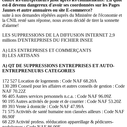
est-il devenu dangereux d'avoir ses coordonnées sur les Pages
Jaunes et autre annuaires ou site E-commerce?
suite à nos demandes répétées auprès du Ministère de l'économie et
la CNIL resté sans réponse, nous avons décidé de tirer la sonnette
d'alarme!
LES SUPPRESSIONS DE LA DIFFUSION INTERNET 2,9
millions D'ENTREPRISES DU FICHIER INSEE
A) LES ENTREPRISES ET COMMERÇANTS
B) LES ARTISANS
A) QT DE SUPPRESSIONS ENTREPRISES ET AUTO-
ENTREPRENEURS CATEGORIES
172 527 Location de logements : Code NAF 68.20A
130 289 Conseil pour les affaires et autres conseils de gestion : Code
NAF 70.22Z
96 405 Autres services personnels n.c.a. : Code NAF 96.09Z
90 195 Autres activités de poste et de courrier : Code NAF 53.20Z
89 393 Vente à domicile : Code NAF 47.99A
71 575 Activités de santé humaine non classées ailleurs : Code NAF
86.90F
68 229 Activité profess. rééducation appareillage & pédicures-
podologues : Code NAF 86.90E