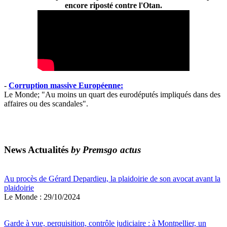
encore riposté contre l'Otan.
-
Corruption massive Européenne:
Le Monde; "Au moins un quart des eurodéputés impliqués dans des
affaires ou des scandales".
News Actualités
by Premsgo actus
Au procès de Gérard Depardieu, la plaidoirie de son avocat avant la
plaidoirie
Le Monde : 29/10/2024
Garde à vue, perquisition, contrôle judiciaire : à Montpellier, un