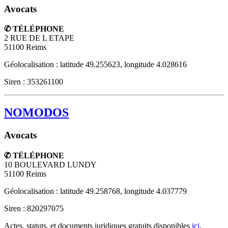
Avocats
✆ TÉLÉPHONE
2 RUE DE L ETAPE
51100
Reims
Géolocalisation : latitude 49.255623, longitude 4.028616
Siren : 353261100
NOMODOS
Avocats
✆ TÉLÉPHONE
10 BOULEVARD LUNDY
51100
Reims
Géolocalisation : latitude 49.258768, longitude 4.037779
Siren : 820297075
Actes, statuts, et documents juridiques gratuits disponibles
ici
.