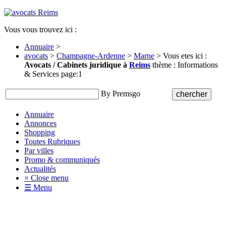
Vous vous trouvez ici :
Annuaire
>
avocats
>
Champagne-Ardenne
>
Marne
> Vous etes ici :
Avocats / Cabinets juridique à
Reims
thème : Informations
& Services page:1
By Premsgo
Annuaire
Annonces
Shopping
Toutes Rubriques
Par villes
Promo & communiqués
Actualités
× Close menu
☰ Menu