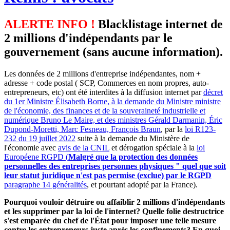
ALERTE INFO !
Blacklistage internet de
2 millions d'indépendants par le
gouvernement (sans aucune information).
Les données de 2 millions d'entreprise indépendantes, nom +
adresse + code postal ( SCP, Commerces en nom propres, auto-
entrepreneurs, etc) ont été interdites à la diffusion internet par
décret
du 1er Ministre Élisabeth Borne, à la demande du Ministre ministre
de l'économie, des finances et de la souveraineté industrielle et
numérique Bruno Le Maire, et des ministres Gérald Darmanin, Éric
Dupond-Moretti, Marc Fesneau, François Braun
, par la
loi R123-
232 du 19 juillet 2022
suite à la demande du Ministère de
l'économie avec
avis de la CNIL
et dérogation spéciale à la
loi
Européene RGPD (
Malgré que la protection des données
personnelles des entreprises personnes physiques " quel que soit
leur statut juridique n'est pas permise (exclue) par le RGPD
paragraphe 14 généralités
, et pourtant adopté par la France).
Pourquoi vouloir détruire ou affaiblir 2 millions d'indépendants
et les supprimer par la loi de l'internet? Quelle folie destructrice
s'est emparée du chef de l'État pour imposer une telle mesure
contre les entrepreneurs juste après les confinements? En quoi