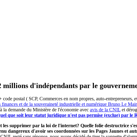
2 millions d'indépendants par le gouvernem
 code postal ( SCP, Commerces en nom propres, auto-entrepreneurs, etc) 
s finances et de la souveraineté industrielle et numérique Bruno Le Ma
 à la demande du Ministère de l'économie avec
avis de la CNIL
et dérog
el que soit leur statut juridique n'est pas permise (exclue) par l
 les supprimer par la loi de l'internet? Quelle folie destructrice s
evenu dangereux d'avoir ses coordonnées sur les Pages Jaunes et a
 CNIL resté sans réponse, nous avons décidé de tirer la sonnette d'alarm