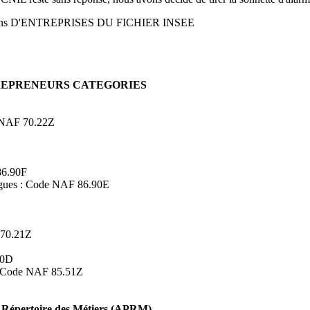
ons D'ENTREPRISES DU FICHIER INSEE
TREPRENEURS CATEGORIES
de NAF 70.22Z
86.90F
logues : Code NAF 86.90E
 70.21Z
90D
s : Code NAF 85.51Z
Répertoire des Métiers (APRM)