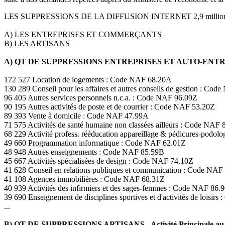
LES SUPPRESSIONS DE LA DIFFUSION INTERNET 2,9 milli
A) LES ENTREPRISES ET COMMERÇANTS
B) LES ARTISANS
A) QT DE SUPPRESSIONS ENTREPRISES ET AUTO-EN
172 527 Location de logements : Code NAF 68.20A
130 289 Conseil pour les affaires et autres conseils de gestion : Co
96 405 Autres services personnels n.c.a. : Code NAF 96.09Z
90 195 Autres activités de poste et de courrier : Code NAF 53.20Z
89 393 Vente à domicile : Code NAF 47.99A
71 575 Activités de santé humaine non classées ailleurs : Code NAF 
68 229 Activité profess. rééducation appareillage & pédicures-podo
49 660 Programmation informatique : Code NAF 62.01Z
48 948 Autres enseignements : Code NAF 85.59B
45 667 Activités spécialisées de design : Code NAF 74.10Z
41 628 Conseil en relations publiques et communication : Code NAF
41 108 Agences immobilières : Code NAF 68.31Z
40 939 Activités des infirmiers et des sages-femmes : Code NAF 86.
39 690 Enseignement de disciplines sportives et d'activités de loisir
...
B) QT DE SUPPRESSIONS ARTISANS - Activité Principale au 