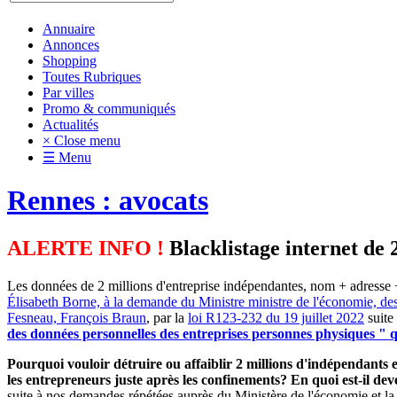
Annuaire
Annonces
Shopping
Toutes Rubriques
Par villes
Promo & communiqués
Actualités
× Close menu
☰ Menu
Rennes : avocats
ALERTE INFO !
Blacklistage internet de 
Les données de 2 millions d'entreprise indépendantes, nom + adresse +
Élisabeth Borne, à la demande du Ministre ministre de l'économie, de
Fesneau, François Braun
, par la
loi R123-232 du 19 juillet 2022
suite
des données personnelles des entreprises personnes physiques " qu
Pourquoi vouloir détruire ou affaiblir 2 millions d'indépendants et
les entrepreneurs juste après les confinements? En quoi est-il d
suite à nos demandes répétées auprès du Ministère de l'économie et la