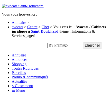
Vous vous trouvez ici :
Annuaire
>
avocats
>
Centre
>
Cher
> Vous etes ici :
Avocats / Cabinets
juridique à
Saint-Doulchard
thème : Informations &
Services page:1
By Premsgo
Annuaire
Annonces
Shopping
Toutes Rubriques
Par villes
Promo & communiqués
Actualités
× Close menu
☰ Menu