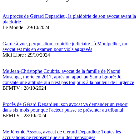
Au procès de Gérard Depardieu, la plaidoirie de son avocat avant la
plaidoirie
Le Monde : 29/10/2024
Garde à vue, perquisition, contrôle judiciaire : à Montpellier, un
avocat est mis en examen pour viols aggravés
Midi Libre : 29/10/2024
Me Jean-Christophe Coubris, avocat de la famille de Naomi
Musenga, morte en 2017, après un appel au Samu ignoré: Je
constate une attitude qui n'est pas toujours à la hauteur de l'urgence
BFMTV : 28/10/2024
Procès de Gérard Depardieu: son avocat va demander un report
dans six mois pour que l'acteur puisse se présenter au tribunal
BFMTV : 28/10/2024
Me Jérémie Assous, avocat de Gérard Depardieu: Toutes les
accusations ne reposent que sur des mensonges