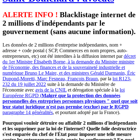
ALERTE INFO !
Blacklistage internet de
2 millions d'indépendants par le
gouvernement (sans aucune information).
Les données de 2 millions d'entreprise indépendantes, nom +
adresse + code postal ( SCP, Commerces en nom propres, auto-
entrepreneurs, etc) ont été interdites à la diffusion internet par
décret
du 1er Ministre Élisabeth Borne, à la demande du Ministre ministre
de l'économie, des finances et de la souveraineté industrielle et
numérique Bruno Le Maire, et des ministres Gérald Darmanin, Éric
Dupond-Moretti, Marc Fesneau, François Braun
, par la
loi R123-
232 du 19 juillet 2022
suite à la demande du Ministère de
l'économie avec
avis de la CNIL
et dérogation spéciale à la
loi
Européene RGPD (
Malgré que la protection des données
personnelles des entreprises personnes physiques " quel que soit
leur statut juridique n'est pas permise (exclue) par le RGPD
paragraphe 14 généralités
, et pourtant adopté par la France).
Pourquoi vouloir détruire ou affaiblir 2 millions d'indépendants
et les supprimer par la loi de l'internet? Quelle folie destructrice
s'est emparée du chef de l'État pour imposer une telle mesure
contre les entrepreneurs juste après les confinements? En quoi