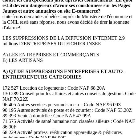
est-il devenu dangereux d'avoir ses coordonnées sur les Pages
Jaunes et autre annuaires ou site E-commerce?
suite à nos demandes répétées auprès du Ministère de l'économie et
la CNIL resté sans réponse, nous avons décidé de tirer la sonnette
d'alarme!
LES SUPPRESSIONS DE LA DIFFUSION INTERNET 2,9
millions D'ENTREPRISES DU FICHIER INSEE
A) LES ENTREPRISES ET COMMERÇANTS
B) LES ARTISANS
A) QT DE SUPPRESSIONS ENTREPRISES ET AUTO-
ENTREPRENEURS CATEGORIES
172 527 Location de logements : Code NAF 68.20A
130 289 Conseil pour les affaires et autres conseils de gestion : Code
NAF 70.22Z
96 405 Autres services personnels n.c.a. : Code NAF 96.09Z
90 195 Autres activités de poste et de courrier : Code NAF 53.20Z
89 393 Vente à domicile : Code NAF 47.99A
71 575 Activités de santé humaine non classées ailleurs : Code NAF
86.90F
68 229 Activité profess. rééducation appareillage & pédicures-
podologues : Code NAF 86.90E