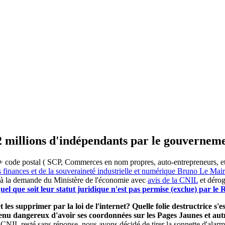
2 millions d'indépendants par le gouvernem
 code postal ( SCP, Commerces en nom propres, auto-entrepreneurs, etc) 
s finances et de la souveraineté industrielle et numérique Bruno Le Ma
 à la demande du Ministère de l'économie avec
avis de la CNIL
et dérog
el que soit leur statut juridique n'est pas permise (exclue) par l
 les supprimer par la loi de l'internet? Quelle folie destructrice s
evenu dangereux d'avoir ses coordonnées sur les Pages Jaunes et a
 CNIL resté sans réponse, nous avons décidé de tirer la sonnette d'alarm