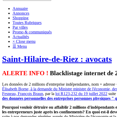
Annuaire
Annonces
Shopping
Toutes Rubriques
Par villes
Promo & communiqués
Actualités
× Close menu
☰ Menu
Saint-Hilaire-de-Riez : avocats
ALERTE INFO !
Blacklistage internet de 
Les données de 2 millions d'entreprise indépendantes, nom + adresse +
Élisabeth Borne, à la demande du Ministre ministre de l'économie, de
Fesneau, François Braun
, par la
loi R123-232 du 19 juillet 2022
suite
des données personnelles des entreprises personnes physiques " qu
Pourquoi vouloir détruire ou affaiblir 2 millions d'indépendants et
les entrepreneurs juste après les confinements? En quoi est-il d
suite à nos demandes répétées auprès du Ministère de l'économie et la