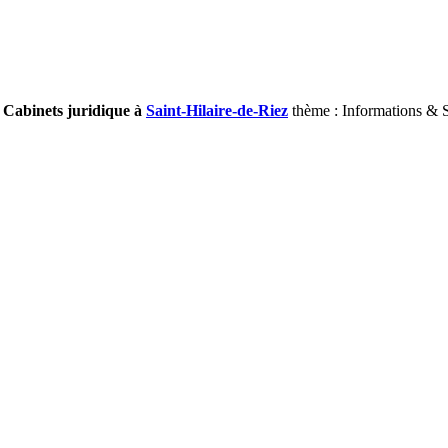
/ Cabinets juridique à
Saint-Hilaire-de-Riez
thème : Informations & S