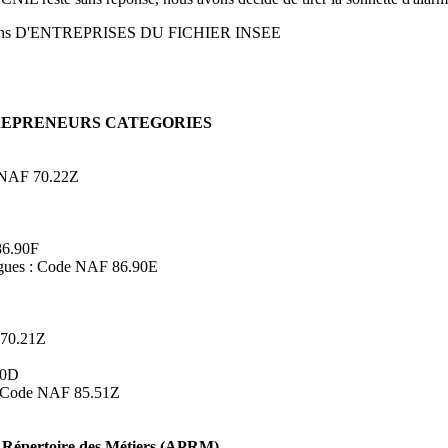
ons D'ENTREPRISES DU FICHIER INSEE
TREPRENEURS CATEGORIES
de NAF 70.22Z
86.90F
logues : Code NAF 86.90E
 70.21Z
90D
s : Code NAF 85.51Z
Répertoire des Métiers (APRM)