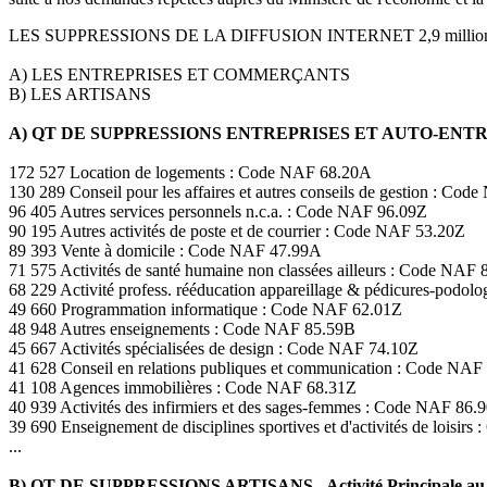
LES SUPPRESSIONS DE LA DIFFUSION INTERNET 2,9 milli
A) LES ENTREPRISES ET COMMERÇANTS
B) LES ARTISANS
A) QT DE SUPPRESSIONS ENTREPRISES ET AUTO-EN
172 527 Location de logements : Code NAF 68.20A
130 289 Conseil pour les affaires et autres conseils de gestion : Co
96 405 Autres services personnels n.c.a. : Code NAF 96.09Z
90 195 Autres activités de poste et de courrier : Code NAF 53.20Z
89 393 Vente à domicile : Code NAF 47.99A
71 575 Activités de santé humaine non classées ailleurs : Code NAF 
68 229 Activité profess. rééducation appareillage & pédicures-podo
49 660 Programmation informatique : Code NAF 62.01Z
48 948 Autres enseignements : Code NAF 85.59B
45 667 Activités spécialisées de design : Code NAF 74.10Z
41 628 Conseil en relations publiques et communication : Code NAF
41 108 Agences immobilières : Code NAF 68.31Z
40 939 Activités des infirmiers et des sages-femmes : Code NAF 86.
39 690 Enseignement de disciplines sportives et d'activités de loisir
...
B) QT DE SUPPRESSIONS ARTISANS - Activité Principale au 