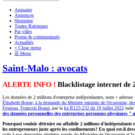
Annuaire
Annonces
Shopping
Toutes Rubriques
Par villes
Promo & communiqués
Actualités
× Close menu
☰ Menu
Saint-Malo : avocats
ALERTE INFO !
Blacklistage internet de 
Les données de 2 millions d'entreprise indépendantes, nom + adresse +
Élisabeth Borne, à la demande du Ministre ministre de l'économie, de
Fesneau, François Braun
, par la
loi R123-232 du 19 juillet 2022
suite
des données personnelles des entreprises personnes physiques " qu
Pourquoi vouloir détruire ou affaiblir 2 millions d'indépendants et
les entrepreneurs juste après les confinements? En quoi est-il d
suite à nos demandes répétées auprès du Ministère de l'économie et la