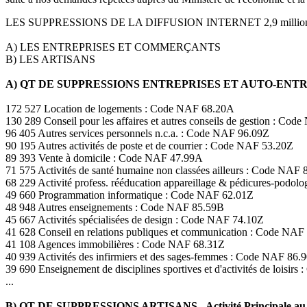
LES SUPPRESSIONS DE LA DIFFUSION INTERNET 2,9 milli
A) LES ENTREPRISES ET COMMERÇANTS
B) LES ARTISANS
A) QT DE SUPPRESSIONS ENTREPRISES ET AUTO-EN
172 527 Location de logements : Code NAF 68.20A
130 289 Conseil pour les affaires et autres conseils de gestion : Co
96 405 Autres services personnels n.c.a. : Code NAF 96.09Z
90 195 Autres activités de poste et de courrier : Code NAF 53.20Z
89 393 Vente à domicile : Code NAF 47.99A
71 575 Activités de santé humaine non classées ailleurs : Code NAF 
68 229 Activité profess. rééducation appareillage & pédicures-podo
49 660 Programmation informatique : Code NAF 62.01Z
48 948 Autres enseignements : Code NAF 85.59B
45 667 Activités spécialisées de design : Code NAF 74.10Z
41 628 Conseil en relations publiques et communication : Code NAF
41 108 Agences immobilières : Code NAF 68.31Z
40 939 Activités des infirmiers et des sages-femmes : Code NAF 86.
39 690 Enseignement de disciplines sportives et d'activités de loisir
...
B) QT DE SUPPRESSIONS ARTISANS - Activité Principale au 