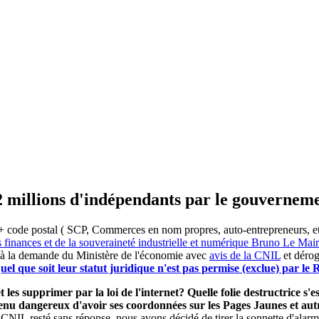
2 millions d'indépendants par le gouvernem
 code postal ( SCP, Commerces en nom propres, auto-entrepreneurs, etc) 
s finances et de la souveraineté industrielle et numérique Bruno Le Ma
 à la demande du Ministère de l'économie avec
avis de la CNIL
et dérog
el que soit leur statut juridique n'est pas permise (exclue) par l
 les supprimer par la loi de l'internet? Quelle folie destructrice s
evenu dangereux d'avoir ses coordonnées sur les Pages Jaunes et a
 CNIL resté sans réponse, nous avons décidé de tirer la sonnette d'alarm