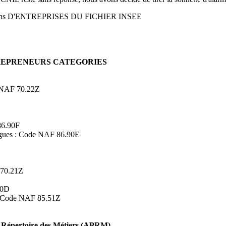
ons D'ENTREPRISES DU FICHIER INSEE
TREPRENEURS CATEGORIES
de NAF 70.22Z
86.90F
logues : Code NAF 86.90E
 70.21Z
90D
s : Code NAF 85.51Z
Répertoire des Métiers (APRM)