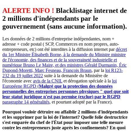
ALERTE INFO !
Blacklistage internet de
2 millions d'indépendants par le
gouvernement (sans aucune information).
Les données de 2 millions d'entreprise indépendantes, nom +
adresse + code postal ( SCP, Commerces en nom propres, auto-
entrepreneurs, etc) ont été interdites à la diffusion internet par
décret
du 1er Ministre Élisabeth Borne, à la demande du Ministre ministre
de l'économie, des finances et de la souveraineté industrielle et
numérique Bruno Le Maire, et des ministres Gérald Darmanin, Éric
Dupond-Moretti, Marc Fesneau, François Braun
, par la
loi R123-
232 du 19 juillet 2022
suite à la demande du Ministère de
l'économie avec
avis de la CNIL
et dérogation spéciale à la
loi
Européene RGPD (
Malgré que la protection des données
personnelles des entreprises personnes physiques " quel que soit
leur statut juridique n'est pas permise (exclue) par le RGPD
paragraphe 14 généralités
, et pourtant adopté par la France).
Pourquoi vouloir détruire ou affaiblir 2 millions d'indépendants
et les supprimer par la loi de l'internet? Quelle folie destructrice
s'est emparée du chef de l'État pour imposer une telle mesure
contre les entrepreneurs juste après les confinements? En quoi