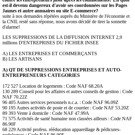
est-il devenu dangereux d'avoir ses coordonnées sur les Pages
Jaunes et autre annuaires ou site E-commerce?
suite à nos demandes répétées auprès du Ministère de l'économie et
la CNIL resté sans réponse, nous avons décidé de tirer la sonnette
d'alarme!
LES SUPPRESSIONS DE LA DIFFUSION INTERNET 2,9
millions D'ENTREPRISES DU FICHIER INSEE
A) LES ENTREPRISES ET COMMERÇANTS
B) LES ARTISANS
A) QT DE SUPPRESSIONS ENTREPRISES ET AUTO-
ENTREPRENEURS CATEGORIES
172 527 Location de logements : Code NAF 68.20A
130 289 Conseil pour les affaires et autres conseils de gestion : Code
NAF 70.22Z
96 405 Autres services personnels n.c.a. : Code NAF 96.09Z
90 195 Autres activités de poste et de courrier : Code NAF 53.20Z
89 393 Vente à domicile : Code NAF 47.99A
71 575 Activités de santé humaine non classées ailleurs : Code NAF
86.90F
68 229 Activité profess. rééducation appareillage & pédicures-
podologues : Code NAF 86.90E