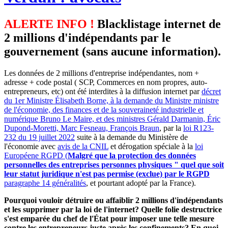
ALERTE INFO !
Blacklistage internet de
2 millions d'indépendants par le
gouvernement (sans aucune information).
Les données de 2 millions d'entreprise indépendantes, nom +
adresse + code postal ( SCP, Commerces en nom propres, auto-
entrepreneurs, etc) ont été interdites à la diffusion internet par
décret
du 1er Ministre Élisabeth Borne, à la demande du Ministre ministre
de l'économie, des finances et de la souveraineté industrielle et
numérique Bruno Le Maire, et des ministres Gérald Darmanin, Éric
Dupond-Moretti, Marc Fesneau, François Braun
, par la
loi R123-
232 du 19 juillet 2022
suite à la demande du Ministère de
l'économie avec
avis de la CNIL
et dérogation spéciale à la
loi
Européene RGPD (
Malgré que la protection des données
personnelles des entreprises personnes physiques " quel que soit
leur statut juridique n'est pas permise (exclue) par le RGPD
paragraphe 14 généralités
, et pourtant adopté par la France).
Pourquoi vouloir détruire ou affaiblir 2 millions d'indépendants
et les supprimer par la loi de l'internet? Quelle folie destructrice
s'est emparée du chef de l'État pour imposer une telle mesure
contre les entrepreneurs juste après les confinements? En quoi