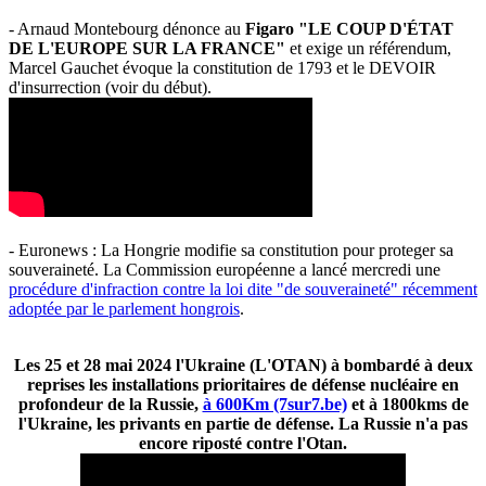
- Arnaud Montebourg dénonce au
Figaro "LE COUP D'ÉTAT
DE L'EUROPE SUR LA FRANCE"
et exige un référendum,
Marcel Gauchet évoque la constitution de 1793 et le DEVOIR
d'insurrection (voir du début).
- Euronews : La Hongrie modifie sa constitution pour proteger sa
souveraineté. La Commission européenne a lancé mercredi une
procédure d'infraction contre la loi dite "de souveraineté" récemment
adoptée par le parlement hongrois
.
Les 25 et 28 mai 2024 l'Ukraine (L'OTAN) à bombardé à deux
reprises les installations prioritaires de défense nucléaire en
profondeur de la Russie,
à 600Km (7sur7.be)
et à 1800kms de
l'Ukraine, les privants en partie de défense. La Russie n'a pas
encore riposté contre l'Otan.