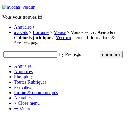
Vous vous trouvez ici :
Annuaire
>
avocats
>
Lorraine
>
Meuse
> Vous etes ici :
Avocats /
Cabinets juridique à
Verdun
thème : Informations &
Services page:1
By Premsgo
Annuaire
Annonces
Shopping
Toutes Rubriques
Par villes
Promo & communiqués
Actualités
× Close menu
☰ Menu