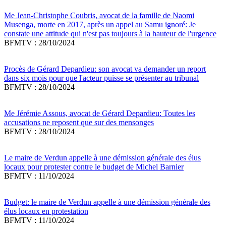
Me Jean-Christophe Coubris, avocat de la famille de Naomi
Musenga, morte en 2017, après un appel au Samu ignoré: Je
constate une attitude qui n'est pas toujours à la hauteur de l'urgence
BFMTV : 28/10/2024
Procès de Gérard Depardieu: son avocat va demander un report
dans six mois pour que l'acteur puisse se présenter au tribunal
BFMTV : 28/10/2024
Me Jérémie Assous, avocat de Gérard Depardieu: Toutes les
accusations ne reposent que sur des mensonges
BFMTV : 28/10/2024
Le maire de Verdun appelle à une démission générale des élus
locaux pour protester contre le budget de Michel Barnier
BFMTV : 11/10/2024
Budget: le maire de Verdun appelle à une démission générale des
élus locaux en protestation
BFMTV : 11/10/2024