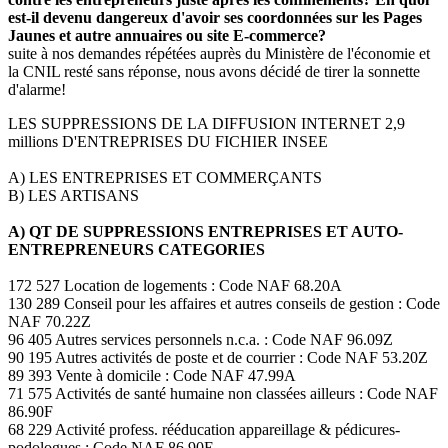
est-il devenu dangereux d'avoir ses coordonnées sur les Pages
Jaunes et autre annuaires ou site E-commerce?
suite à nos demandes répétées auprès du Ministère de l'économie et
la CNIL resté sans réponse, nous avons décidé de tirer la sonnette
d'alarme!
LES SUPPRESSIONS DE LA DIFFUSION INTERNET 2,9
millions D'ENTREPRISES DU FICHIER INSEE
A) LES ENTREPRISES ET COMMERÇANTS
B) LES ARTISANS
A) QT DE SUPPRESSIONS ENTREPRISES ET AUTO-
ENTREPRENEURS CATEGORIES
172 527 Location de logements : Code NAF 68.20A
130 289 Conseil pour les affaires et autres conseils de gestion : Code
NAF 70.22Z
96 405 Autres services personnels n.c.a. : Code NAF 96.09Z
90 195 Autres activités de poste et de courrier : Code NAF 53.20Z
89 393 Vente à domicile : Code NAF 47.99A
71 575 Activités de santé humaine non classées ailleurs : Code NAF
86.90F
68 229 Activité profess. rééducation appareillage & pédicures-
podologues : Code NAF 86.90E