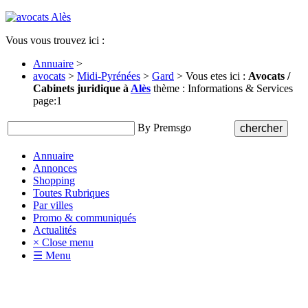
Vous vous trouvez ici :
Annuaire
>
avocats
>
Midi-Pyrénées
>
Gard
> Vous etes ici :
Avocats /
Cabinets juridique à
Alès
thème : Informations & Services
page:1
By Premsgo
Annuaire
Annonces
Shopping
Toutes Rubriques
Par villes
Promo & communiqués
Actualités
× Close menu
☰ Menu