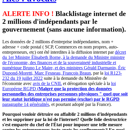
ALERTE INFO !
Blacklistage internet de
2 millions d'indépendants par le
gouvernement (sans aucune information).
Les données de 2 millions d'entreprise indépendantes, nom +
adresse + code postal ( SCP, Commerces en nom propres, auto-
entrepreneurs, etc) ont été interdites à la diffusion internet par
décret
du 1er Ministre Élisabeth Borne, à la demande du Ministre ministre
de l'économie, des finances et de la souveraineté industrielle et
numérique Bruno Le Maire, et des ministres Gérald Darmanin, Éric
Dupond-Moretti, Marc Fesneau, François Braun
, par la
loi R123-
232 du 19 juillet 2022
suite à la demande du Ministère de
l'économie avec
avis de la CNIL
et dérogation spéciale à la
loi
Européene RGPD (
Malgré que la protection des données
personnelles des entreprises personnes physiques " quel que soit
leur statut juridique n'est pas permise (exclue) par le RGPD
paragraphe 14 généralités
, et pourtant adopté par la France).
Pourquoi vouloir détruire ou affaiblir 2 millions d'indépendants
et les supprimer par la loi de l'internet? Quelle folie destructrice
s'est emparée du chef de l'État pour imposer une telle mesure
contre les entrepreneurs juste après les confinements? En quoi