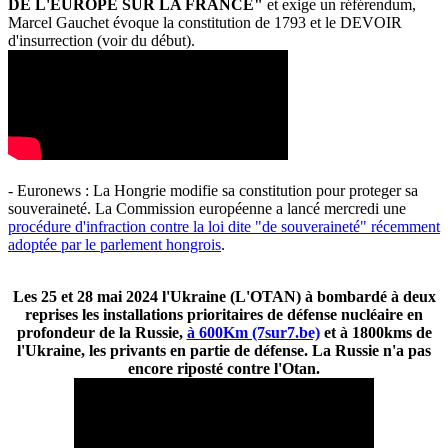
DE L'EUROPE SUR LA FRANCE"
et exige un référendum,
Marcel Gauchet évoque la constitution de 1793 et le DEVOIR
d'insurrection (voir du début).
- Euronews : La Hongrie modifie sa constitution pour proteger sa
souveraineté. La Commission européenne a lancé mercredi une
procédure d'infraction contre la loi dite "de souveraineté" récemment
adoptée par le parlement hongrois
.
Les 25 et 28 mai 2024 l'Ukraine (L'OTAN) à bombardé à deux
reprises les installations prioritaires de défense nucléaire en
profondeur de la Russie,
à 600Km (7sur7.be)
et à 1800kms de
l'Ukraine, les privants en partie de défense. La Russie n'a pas
encore riposté contre l'Otan.