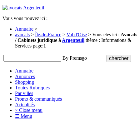
Vous vous trouvez ici :
Annuaire
>
avocats
>
Île-de-France
>
Val d'Oise
> Vous etes ici :
Avocats
/ Cabinets juridique à
Argenteuil
thème : Informations &
Services page:1
By Premsgo
Annuaire
Annonces
Shopping
Toutes Rubriques
Par villes
Promo & communiqués
Actualités
× Close menu
☰ Menu