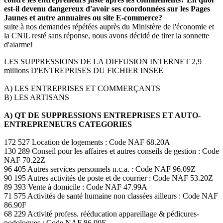
est-il devenu dangereux d'avoir ses coordonnées sur les Pages
Jaunes et autre annuaires ou site E-commerce?
suite à nos demandes répétées auprès du Ministère de l'économie et
la CNIL resté sans réponse, nous avons décidé de tirer la sonnette
d'alarme!
LES SUPPRESSIONS DE LA DIFFUSION INTERNET 2,9
millions D'ENTREPRISES DU FICHIER INSEE
A) LES ENTREPRISES ET COMMERÇANTS
B) LES ARTISANS
A) QT DE SUPPRESSIONS ENTREPRISES ET AUTO-
ENTREPRENEURS CATEGORIES
172 527 Location de logements : Code NAF 68.20A
130 289 Conseil pour les affaires et autres conseils de gestion : Code
NAF 70.22Z
96 405 Autres services personnels n.c.a. : Code NAF 96.09Z
90 195 Autres activités de poste et de courrier : Code NAF 53.20Z
89 393 Vente à domicile : Code NAF 47.99A
71 575 Activités de santé humaine non classées ailleurs : Code NAF
86.90F
68 229 Activité profess. rééducation appareillage & pédicures-
podologues : Code NAF 86.90E