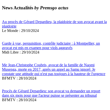
News Actualités
by Premsgo actus
Au procès de Gérard Depardieu, la plaidoirie de son avocat avant la
plaidoirie
Le Monde : 29/10/2024
Garde à vue, perquisition, contrôle judiciaire : à Montpellier, un
avocat est mis en examen pour viols aggravés
Midi Libre : 29/10/2024
Me Jean-Christophe Coubris, avocat de la famille de Naomi
Musenga, morte en 2017, après un appel au Samu ignoré: Je
constate une attitude qui n'est pas toujours à la hauteur de l'urgence
BFMTV : 28/10/2024
Procès de Gérard Depardieu: son avocat va demander un report
dans six mois pour que l'acteur puisse se présenter au tribunal
BFMTV : 28/10/2024