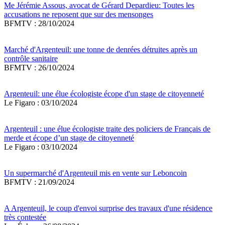
Me Jérémie Assous, avocat de Gérard Depardieu: Toutes les
accusations ne reposent que sur des mensonges
BFMTV : 28/10/2024
Marché d'Argenteuil: une tonne de denrées détruites après un
contrôle sanitaire
BFMTV : 26/10/2024
Argenteuil: une élue écologiste écope d'un stage de citoyenneté
Le Figaro : 03/10/2024
Argenteuil : une élue écologiste traite des policiers de Français de
merde et écope d’un stage de citoyenneté
Le Figaro : 03/10/2024
Un supermarché d'Argenteuil mis en vente sur Leboncoin
BFMTV : 21/09/2024
A Argenteuil, le coup d'envoi surprise des travaux d'une résidence
très contestée