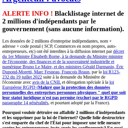
ALERTE INFO !
Blacklistage internet de
2 millions d'indépendants par le
gouvernement (sans aucune information).
Les données de 2 millions d'entreprise indépendantes, nom +
adresse + code postal ( SCP, Commerces en nom propres, auto-
entrepreneurs, etc) ont été interdites à la diffusion internet par
décret
du 1er Ministre Élisabeth Borne, à la demande du Ministre ministre
de l'économie, des finances et de la souveraineté industrielle et
numérique Bruno Le Maire, et des ministres Gérald Darmanin, Éric
Dupond-Moretti, Marc Fesneau, François Braun
, par la
loi R123-
232 du 19 juillet 2022
suite à la demande du Ministère de
l'économie avec
avis de la CNIL
et dérogation spéciale à la
loi
Européene RGPD (
Malgré que la protection des données
personnelles des entreprises personnes physiques " quel que soit
leur statut juridique n'est pas permise (exclue) par le RGPD
paragraphe 14 généralités
, et pourtant adopté par la France).
Pourquoi vouloir détruire ou affaiblir 2 millions d'indépendants
et les supprimer par la loi de l'internet? Quelle folie destructrice
s'est emparée du chef de l'État pour imposer une telle mesure
contre les entrepreneurs juste après les confinements? En quoi