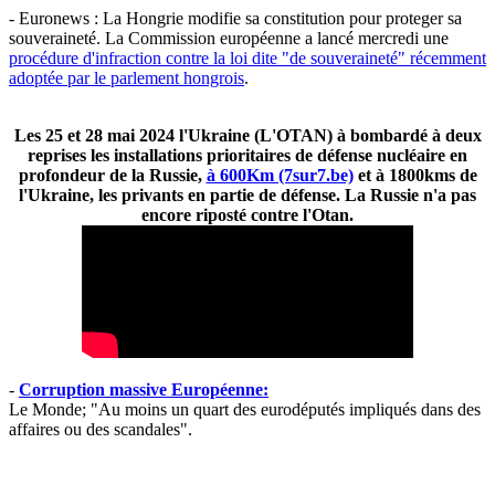
- Euronews : La Hongrie modifie sa constitution pour proteger sa
souveraineté. La Commission européenne a lancé mercredi une
procédure d'infraction contre la loi dite "de souveraineté" récemment
adoptée par le parlement hongrois
.
Les 25 et 28 mai 2024 l'Ukraine (L'OTAN) à bombardé à deux
reprises les installations prioritaires de défense nucléaire en
profondeur de la Russie,
à 600Km (7sur7.be)
et à 1800kms de
l'Ukraine, les privants en partie de défense. La Russie n'a pas
encore riposté contre l'Otan.
-
Corruption massive Européenne:
Le Monde; "Au moins un quart des eurodéputés impliqués dans des
affaires ou des scandales".