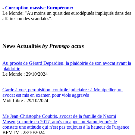
-
Corruption massive Européenne:
Le Monde; "Au moins un quart des eurodéputés impliqués dans des
affaires ou des scandales".
News Actualités
by Premsgo actus
Au procès de Gérard Depardieu, la plaidoirie de son avocat avant la
plaidoirie
Le Monde : 29/10/2024
Garde à vue, perquisition, contrôle judiciaire : à Montpellier, un
avocat est mis en examen pour viols aggravés
Midi Libre : 29/10/2024
Me Jean-Christophe Coubris, avocat de la famille de Naomi
Musenga, morte en 2017, après un appel au Samu ignoré: Je
constate une attitude qui n'est pas toujours à la hauteur de l'urgence
BFMTV : 28/10/2024