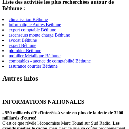
Liste des activités les plus recherchées autour de
Béthune :
climatisation Béthune
informatique Autres Béthune
expert comptable Béthune
ascenseurs monte charge Béthune
avocat Béthune
expert Béthune
plombier Béthune
mobilier Metallique Béthune
comptables - agence de comptabilité Béthune
assurance courtier Béthune
Autres infos
INFORMATIONS NATIONALES
-
550 milliards d'€ d'interêts à venir en plus de la dette de 3200
milliards d'euros!
C'est ce que révèle l'économiste Marc Touati sur Sud Radio.
Les
grands médias le cache
, mais c'est ce que va coûter prochainement