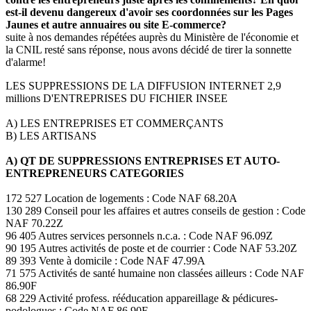
est-il devenu dangereux d'avoir ses coordonnées sur les Pages
Jaunes et autre annuaires ou site E-commerce?
suite à nos demandes répétées auprès du Ministère de l'économie et
la CNIL resté sans réponse, nous avons décidé de tirer la sonnette
d'alarme!
LES SUPPRESSIONS DE LA DIFFUSION INTERNET 2,9
millions D'ENTREPRISES DU FICHIER INSEE
A) LES ENTREPRISES ET COMMERÇANTS
B) LES ARTISANS
A) QT DE SUPPRESSIONS ENTREPRISES ET AUTO-
ENTREPRENEURS CATEGORIES
172 527 Location de logements : Code NAF 68.20A
130 289 Conseil pour les affaires et autres conseils de gestion : Code
NAF 70.22Z
96 405 Autres services personnels n.c.a. : Code NAF 96.09Z
90 195 Autres activités de poste et de courrier : Code NAF 53.20Z
89 393 Vente à domicile : Code NAF 47.99A
71 575 Activités de santé humaine non classées ailleurs : Code NAF
86.90F
68 229 Activité profess. rééducation appareillage & pédicures-
podologues : Code NAF 86.90E