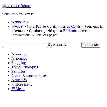
Vous vous trouvez ici :
Annuaire
>
avocats
>
Nord-Pas-de-Calais
>
Pas de Calais
> Vous etes ici
:
Avocats / Cabinets juridique à
Béthune
thème :
Informations & Services page:1
By Premsgo
Annuaire
Annonces
Shopping
Toutes Rubriques
Par villes
Promo & communiqués
Actualités
× Close menu
☰ Menu