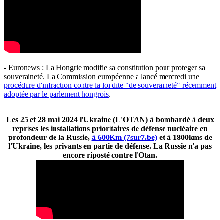
- Euronews : La Hongrie modifie sa constitution pour proteger sa
souveraineté. La Commission européenne a lancé mercredi une
procédure d'infraction contre la loi dite "de souveraineté" récemment
adoptée par le parlement hongrois
.
Les 25 et 28 mai 2024 l'Ukraine (L'OTAN) à bombardé à deux
reprises les installations prioritaires de défense nucléaire en
profondeur de la Russie,
à 600Km (7sur7.be)
et à 1800kms de
l'Ukraine, les privants en partie de défense. La Russie n'a pas
encore riposté contre l'Otan.