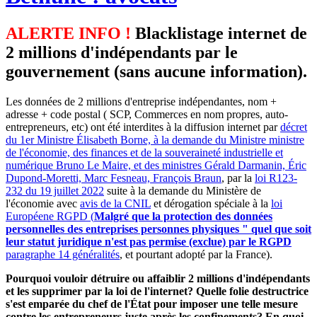
ALERTE INFO !
Blacklistage internet de
2 millions d'indépendants par le
gouvernement (sans aucune information).
Les données de 2 millions d'entreprise indépendantes, nom +
adresse + code postal ( SCP, Commerces en nom propres, auto-
entrepreneurs, etc) ont été interdites à la diffusion internet par
décret
du 1er Ministre Élisabeth Borne, à la demande du Ministre ministre
de l'économie, des finances et de la souveraineté industrielle et
numérique Bruno Le Maire, et des ministres Gérald Darmanin, Éric
Dupond-Moretti, Marc Fesneau, François Braun
, par la
loi R123-
232 du 19 juillet 2022
suite à la demande du Ministère de
l'économie avec
avis de la CNIL
et dérogation spéciale à la
loi
Européene RGPD (
Malgré que la protection des données
personnelles des entreprises personnes physiques " quel que soit
leur statut juridique n'est pas permise (exclue) par le RGPD
paragraphe 14 généralités
, et pourtant adopté par la France).
Pourquoi vouloir détruire ou affaiblir 2 millions d'indépendants
et les supprimer par la loi de l'internet? Quelle folie destructrice
s'est emparée du chef de l'État pour imposer une telle mesure
contre les entrepreneurs juste après les confinements? En quoi