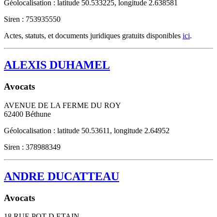
Géolocalisation : latitude 50.533225, longitude 2.638581
Siren : 753935550
Actes, statuts, et documents juridiques gratuits disponibles
ici
.
ALEXIS DUHAMEL
Avocats
AVENUE DE LA FERME DU ROY
62400
Béthune
Géolocalisation : latitude 50.53611, longitude 2.64952
Siren : 378988349
ANDRE DUCATTEAU
Avocats
18 RUE POT D ETAIN