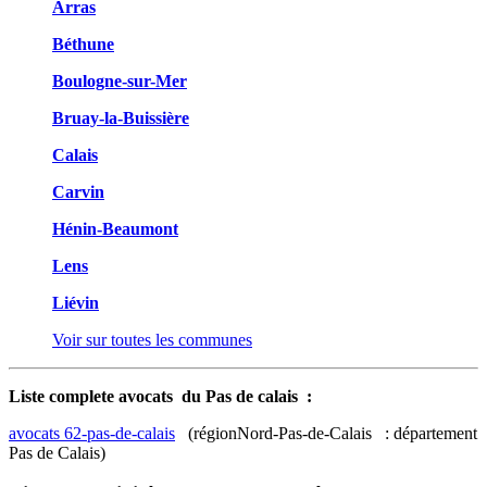
Arras
Béthune
Boulogne-sur-Mer
Bruay-la-Buissière
Calais
Carvin
Hénin-Beaumont
Lens
Liévin
Voir sur toutes les communes
Liste complete avocats du Pas de calais :
avocats 62-pas-de-calais
(régionNord-Pas-de-Calais : département
Pas de Calais)