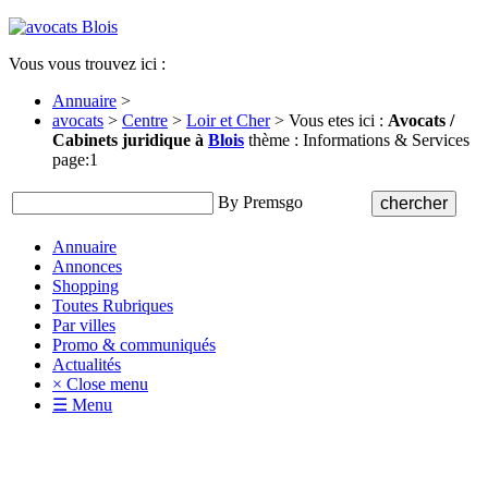
Vous vous trouvez ici :
Annuaire
>
avocats
>
Centre
>
Loir et Cher
> Vous etes ici :
Avocats /
Cabinets juridique à
Blois
thème : Informations & Services
page:1
By Premsgo
Annuaire
Annonces
Shopping
Toutes Rubriques
Par villes
Promo & communiqués
Actualités
× Close menu
☰ Menu