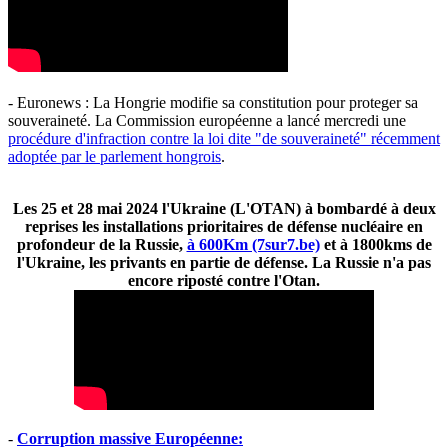
- Euronews : La Hongrie modifie sa constitution pour proteger sa
souveraineté. La Commission européenne a lancé mercredi une
procédure d'infraction contre la loi dite "de souveraineté" récemment
adoptée par le parlement hongrois
.
Les 25 et 28 mai 2024 l'Ukraine (L'OTAN) à bombardé à deux
reprises les installations prioritaires de défense nucléaire en
profondeur de la Russie,
à 600Km (7sur7.be)
et à 1800kms de
l'Ukraine, les privants en partie de défense. La Russie n'a pas
encore riposté contre l'Otan.
-
Corruption massive Européenne: