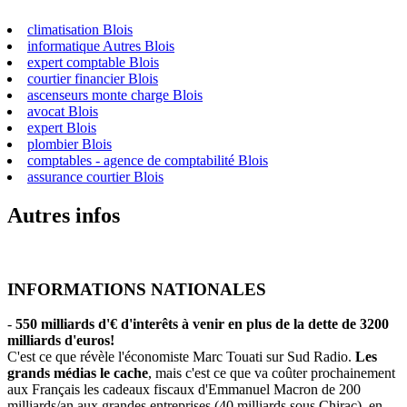
climatisation Blois
informatique Autres Blois
expert comptable Blois
courtier financier Blois
ascenseurs monte charge Blois
avocat Blois
expert Blois
plombier Blois
comptables - agence de comptabilité Blois
assurance courtier Blois
Autres infos
INFORMATIONS NATIONALES
-
550 milliards d'€ d'interêts à venir en plus de la dette de 3200
milliards d'euros!
C'est ce que révèle l'économiste Marc Touati sur Sud Radio.
Les
grands médias le cache
, mais c'est ce que va coûter prochainement
aux Français les cadeaux fiscaux d'Emmanuel Macron de 200
milliards/an aux grandes entreprises (40 milliards sous Chirac), en