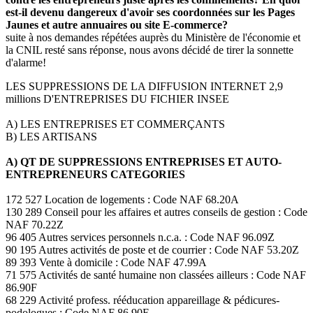
est-il devenu dangereux d'avoir ses coordonnées sur les Pages
Jaunes et autre annuaires ou site E-commerce?
suite à nos demandes répétées auprès du Ministère de l'économie et
la CNIL resté sans réponse, nous avons décidé de tirer la sonnette
d'alarme!
LES SUPPRESSIONS DE LA DIFFUSION INTERNET 2,9
millions D'ENTREPRISES DU FICHIER INSEE
A) LES ENTREPRISES ET COMMERÇANTS
B) LES ARTISANS
A) QT DE SUPPRESSIONS ENTREPRISES ET AUTO-
ENTREPRENEURS CATEGORIES
172 527 Location de logements : Code NAF 68.20A
130 289 Conseil pour les affaires et autres conseils de gestion : Code
NAF 70.22Z
96 405 Autres services personnels n.c.a. : Code NAF 96.09Z
90 195 Autres activités de poste et de courrier : Code NAF 53.20Z
89 393 Vente à domicile : Code NAF 47.99A
71 575 Activités de santé humaine non classées ailleurs : Code NAF
86.90F
68 229 Activité profess. rééducation appareillage & pédicures-
podologues : Code NAF 86.90E