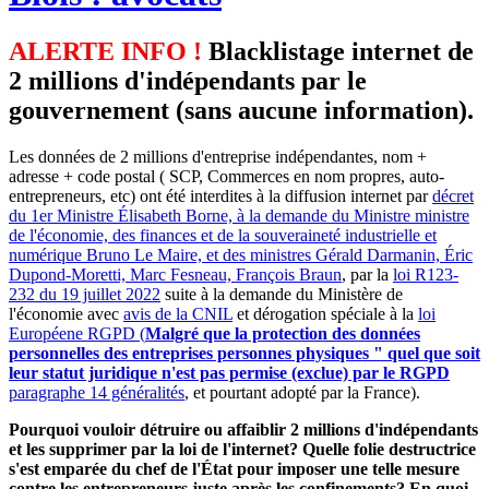
ALERTE INFO !
Blacklistage internet de
2 millions d'indépendants par le
gouvernement (sans aucune information).
Les données de 2 millions d'entreprise indépendantes, nom +
adresse + code postal ( SCP, Commerces en nom propres, auto-
entrepreneurs, etc) ont été interdites à la diffusion internet par
décret
du 1er Ministre Élisabeth Borne, à la demande du Ministre ministre
de l'économie, des finances et de la souveraineté industrielle et
numérique Bruno Le Maire, et des ministres Gérald Darmanin, Éric
Dupond-Moretti, Marc Fesneau, François Braun
, par la
loi R123-
232 du 19 juillet 2022
suite à la demande du Ministère de
l'économie avec
avis de la CNIL
et dérogation spéciale à la
loi
Européene RGPD (
Malgré que la protection des données
personnelles des entreprises personnes physiques " quel que soit
leur statut juridique n'est pas permise (exclue) par le RGPD
paragraphe 14 généralités
, et pourtant adopté par la France).
Pourquoi vouloir détruire ou affaiblir 2 millions d'indépendants
et les supprimer par la loi de l'internet? Quelle folie destructrice
s'est emparée du chef de l'État pour imposer une telle mesure
contre les entrepreneurs juste après les confinements? En quoi