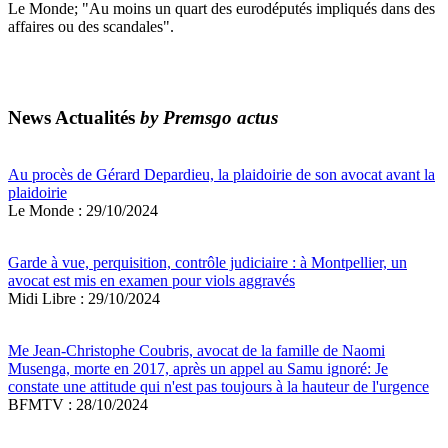
Le Monde; "Au moins un quart des eurodéputés impliqués dans des
affaires ou des scandales".
News Actualités
by Premsgo actus
Au procès de Gérard Depardieu, la plaidoirie de son avocat avant la
plaidoirie
Le Monde : 29/10/2024
Garde à vue, perquisition, contrôle judiciaire : à Montpellier, un
avocat est mis en examen pour viols aggravés
Midi Libre : 29/10/2024
Me Jean-Christophe Coubris, avocat de la famille de Naomi
Musenga, morte en 2017, après un appel au Samu ignoré: Je
constate une attitude qui n'est pas toujours à la hauteur de l'urgence
BFMTV : 28/10/2024