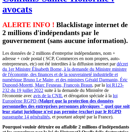
avocats
ALERTE INFO !
Blacklistage internet de
2 millions d'indépendants par le
gouvernement (sans aucune information).
Les données de 2 millions d'entreprise indépendantes, nom +
adresse + code postal ( SCP, Commerces en nom propres, auto-
entrepreneurs, etc) ont été interdites à la diffusion internet par
décret
du 1er Ministre Élisabeth Borne, à la demande du Ministre ministre
de l'économie, des finances et de la souveraineté industrielle et
numérique Bruno Le Maire, et des ministres Gérald Darmanin, Éric
Dupond-Moretti, Marc Fesneau, François Braun
, par la
loi R123-
232 du 19 juillet 2022
suite à la demande du Ministère de
l'économie avec
avis de la CNIL
et dérogation spéciale à la
loi
Européene RGPD (
Malgré que la protection des données
personnelles des entreprises personnes physiques " quel que soit
leur statut juridique n'est pas permise (exclue) par le RGPD
paragraphe 14 généralités
, et pourtant adopté par la France).
Pourquoi vouloir détruire ou affaiblir 2 millions d'indépendants