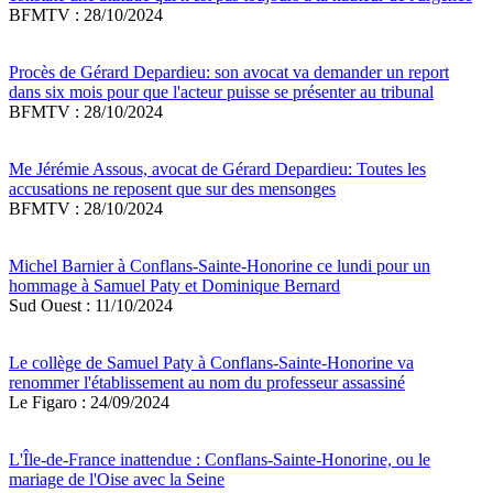
BFMTV : 28/10/2024
Procès de Gérard Depardieu: son avocat va demander un report
dans six mois pour que l'acteur puisse se présenter au tribunal
BFMTV : 28/10/2024
Me Jérémie Assous, avocat de Gérard Depardieu: Toutes les
accusations ne reposent que sur des mensonges
BFMTV : 28/10/2024
Michel Barnier à Conflans-Sainte-Honorine ce lundi pour un
hommage à Samuel Paty et Dominique Bernard
Sud Ouest : 11/10/2024
Le collège de Samuel Paty à Conflans-Sainte-Honorine va
renommer l'établissement au nom du professeur assassiné
Le Figaro : 24/09/2024
L'Île-de-France inattendue : Conflans-Sainte-Honorine, ou le
mariage de l'Oise avec la Seine