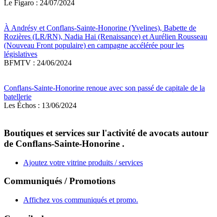
Le Figaro : 24/07/2024
À Andrésy et Conflans-Sainte-Honorine (Yvelines), Babette de
Rozières (LR/RN), Nadia Hai (Renaissance) et Aurélien Rousseau
(Nouveau Front populaire) en campagne accélérée pour les
législatives
BFMTV : 24/06/2024
Conflans-Sainte-Honorine renoue avec son passé de capitale de la
batellerie
Les Échos : 13/06/2024
Boutiques et services sur l'activité de avocats autour
de Conflans-Sainte-Honorine .
Ajoutez votre vitrine produits / services
Communiqués / Promotions
Affichez vos communiqués et promo.