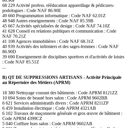
86.90F
68 229 Activité profess. rééducation appareillage & pédicures-
podologues : Code NAF 86.90E
49 660 Programmation informatique : Code NAF 62.01Z
48 948 Autres enseignements : Code NAF 85.59B
45 667 Activités spécialisées de design : Code NAF 74.10Z
41 628 Conseil en relations publiques et communication : Code
NAF 70.21Z
41 108 Agences immobilières : Code NAF 68.31Z
40 939 Activités des infirmiers et des sages-femmes : Code NAF
86.90D
39 690 Enseignement de disciplines sportives et d'activités de loisirs
: Code NAF 85.51Z
...
B) QT DE SUPPRESSIONS ARTISANS - Activité Principale
au Répertoire des Métiers (APRM)
18 380 Nettoyage courant des bâtiments : Code APRM 8121ZZ
10 694 Soins de beauté hors salon : Code APRM 9602BB
6 621 Services administratifs divers : Code APRM 8211ZP
6 459 Installation électrique : Code APRM 4321AB
6 102 Travaux de maçonnerie générale et gros œuvre de bâtiment :
Code APRM 4399CZ
5 040 Coiffure hors salon : Code APRM 9602AB