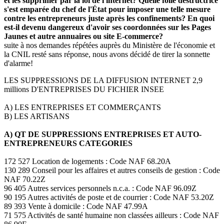
et les supprimer par la loi de l'internet? Quelle folie destructrice
s'est emparée du chef de l'État pour imposer une telle mesure
contre les entrepreneurs juste après les confinements? En quoi
est-il devenu dangereux d'avoir ses coordonnées sur les Pages
Jaunes et autre annuaires ou site E-commerce?
suite à nos demandes répétées auprès du Ministère de l'économie et
la CNIL resté sans réponse, nous avons décidé de tirer la sonnette
d'alarme!
LES SUPPRESSIONS DE LA DIFFUSION INTERNET 2,9
millions D'ENTREPRISES DU FICHIER INSEE
A) LES ENTREPRISES ET COMMERÇANTS
B) LES ARTISANS
A) QT DE SUPPRESSIONS ENTREPRISES ET AUTO-
ENTREPRENEURS CATEGORIES
172 527 Location de logements : Code NAF 68.20A
130 289 Conseil pour les affaires et autres conseils de gestion : Code
NAF 70.22Z
96 405 Autres services personnels n.c.a. : Code NAF 96.09Z
90 195 Autres activités de poste et de courrier : Code NAF 53.20Z
89 393 Vente à domicile : Code NAF 47.99A
71 575 Activités de santé humaine non classées ailleurs : Code NAF