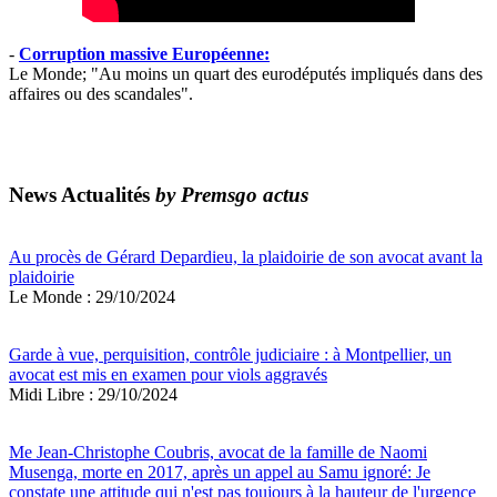
-
Corruption massive Européenne:
Le Monde; "Au moins un quart des eurodéputés impliqués dans des
affaires ou des scandales".
News Actualités
by Premsgo actus
Au procès de Gérard Depardieu, la plaidoirie de son avocat avant la
plaidoirie
Le Monde : 29/10/2024
Garde à vue, perquisition, contrôle judiciaire : à Montpellier, un
avocat est mis en examen pour viols aggravés
Midi Libre : 29/10/2024
Me Jean-Christophe Coubris, avocat de la famille de Naomi
Musenga, morte en 2017, après un appel au Samu ignoré: Je
constate une attitude qui n'est pas toujours à la hauteur de l'urgence