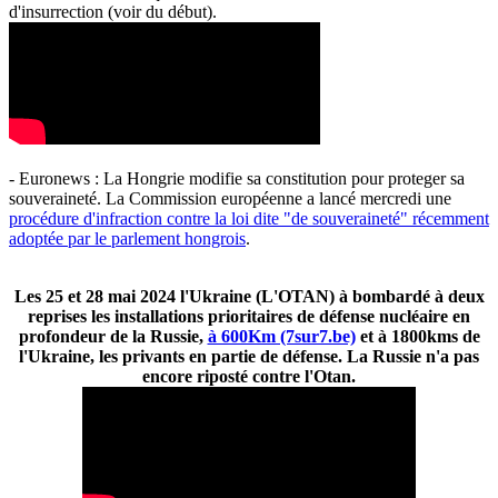
d'insurrection (voir du début).
- Euronews : La Hongrie modifie sa constitution pour proteger sa
souveraineté. La Commission européenne a lancé mercredi une
procédure d'infraction contre la loi dite "de souveraineté" récemment
adoptée par le parlement hongrois
.
Les 25 et 28 mai 2024 l'Ukraine (L'OTAN) à bombardé à deux
reprises les installations prioritaires de défense nucléaire en
profondeur de la Russie,
à 600Km (7sur7.be)
et à 1800kms de
l'Ukraine, les privants en partie de défense. La Russie n'a pas
encore riposté contre l'Otan.