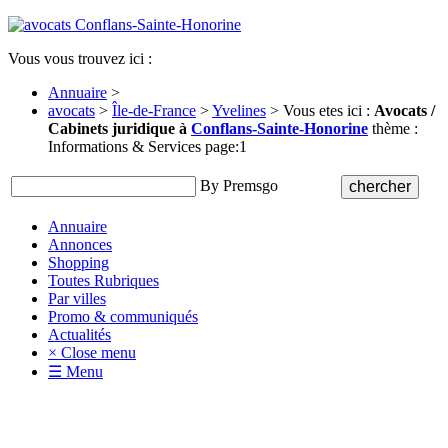
Vous vous trouvez ici :
Annuaire
>
avocats
>
Île-de-France
>
Yvelines
> Vous etes ici :
Avocats /
Cabinets juridique à
Conflans-Sainte-Honorine
thème :
Informations & Services page:1
By Premsgo
Annuaire
Annonces
Shopping
Toutes Rubriques
Par villes
Promo & communiqués
Actualités
× Close menu
☰ Menu