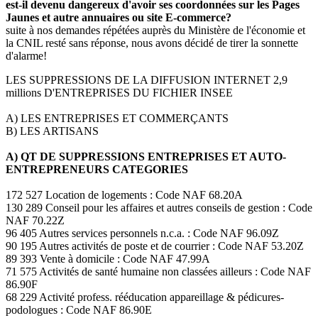
est-il devenu dangereux d'avoir ses coordonnées sur les Pages
Jaunes et autre annuaires ou site E-commerce?
suite à nos demandes répétées auprès du Ministère de l'économie et
la CNIL resté sans réponse, nous avons décidé de tirer la sonnette
d'alarme!
LES SUPPRESSIONS DE LA DIFFUSION INTERNET 2,9
millions D'ENTREPRISES DU FICHIER INSEE
A) LES ENTREPRISES ET COMMERÇANTS
B) LES ARTISANS
A) QT DE SUPPRESSIONS ENTREPRISES ET AUTO-
ENTREPRENEURS CATEGORIES
172 527 Location de logements : Code NAF 68.20A
130 289 Conseil pour les affaires et autres conseils de gestion : Code
NAF 70.22Z
96 405 Autres services personnels n.c.a. : Code NAF 96.09Z
90 195 Autres activités de poste et de courrier : Code NAF 53.20Z
89 393 Vente à domicile : Code NAF 47.99A
71 575 Activités de santé humaine non classées ailleurs : Code NAF
86.90F
68 229 Activité profess. rééducation appareillage & pédicures-
podologues : Code NAF 86.90E