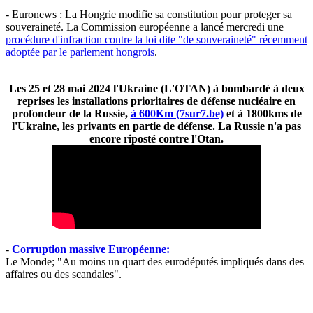
- Euronews : La Hongrie modifie sa constitution pour proteger sa
souveraineté. La Commission européenne a lancé mercredi une
procédure d'infraction contre la loi dite "de souveraineté" récemment
adoptée par le parlement hongrois
.
Les 25 et 28 mai 2024 l'Ukraine (L'OTAN) à bombardé à deux
reprises les installations prioritaires de défense nucléaire en
profondeur de la Russie,
à 600Km (7sur7.be)
et à 1800kms de
l'Ukraine, les privants en partie de défense. La Russie n'a pas
encore riposté contre l'Otan.
-
Corruption massive Européenne:
Le Monde; "Au moins un quart des eurodéputés impliqués dans des
affaires ou des scandales".