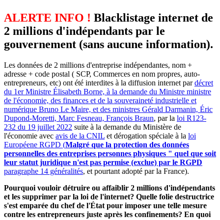
ALERTE INFO !
Blacklistage internet de
2 millions d'indépendants par le
gouvernement (sans aucune information).
Les données de 2 millions d'entreprise indépendantes, nom +
adresse + code postal ( SCP, Commerces en nom propres, auto-
entrepreneurs, etc) ont été interdites à la diffusion internet par
décret
du 1er Ministre Élisabeth Borne, à la demande du Ministre ministre
de l'économie, des finances et de la souveraineté industrielle et
numérique Bruno Le Maire, et des ministres Gérald Darmanin, Éric
Dupond-Moretti, Marc Fesneau, François Braun
, par la
loi R123-
232 du 19 juillet 2022
suite à la demande du Ministère de
l'économie avec
avis de la CNIL
et dérogation spéciale à la
loi
Européene RGPD (
Malgré que la protection des données
personnelles des entreprises personnes physiques " quel que soit
leur statut juridique n'est pas permise (exclue) par le RGPD
paragraphe 14 généralités
, et pourtant adopté par la France).
Pourquoi vouloir détruire ou affaiblir 2 millions d'indépendants
et les supprimer par la loi de l'internet? Quelle folie destructrice
s'est emparée du chef de l'État pour imposer une telle mesure
contre les entrepreneurs juste après les confinements? En quoi