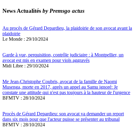
News Actualités
by Premsgo actus
Au procès de Gérard Depardieu, la plaidoirie de son avocat avant la
plaidoirie
Le Monde : 29/10/2024
Garde à vue, perquisition, contrôle judiciaire : à Montpellier, un
avocat est mis en examen pour viols aggravés
Midi Libre : 29/10/2024
Me Jean-Christophe Coubris, avocat de la famille de Naomi
Musenga, morte en 2017, après un appel au Samu ignoré: Je
constate une attitude qui n'est pas toujours à la hauteur de l'urgence
BFMTV : 28/10/2024
Procès de Gérard Depardieu: son avocat va demander un report
dans six mois pour que l'acteur puisse se présenter au tribunal
BFMTV : 28/10/2024