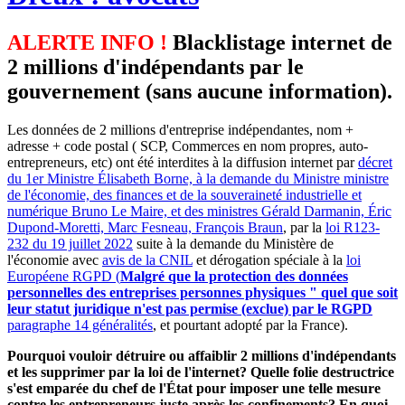
ALERTE INFO !
Blacklistage internet de
2 millions d'indépendants par le
gouvernement (sans aucune information).
Les données de 2 millions d'entreprise indépendantes, nom +
adresse + code postal ( SCP, Commerces en nom propres, auto-
entrepreneurs, etc) ont été interdites à la diffusion internet par
décret
du 1er Ministre Élisabeth Borne, à la demande du Ministre ministre
de l'économie, des finances et de la souveraineté industrielle et
numérique Bruno Le Maire, et des ministres Gérald Darmanin, Éric
Dupond-Moretti, Marc Fesneau, François Braun
, par la
loi R123-
232 du 19 juillet 2022
suite à la demande du Ministère de
l'économie avec
avis de la CNIL
et dérogation spéciale à la
loi
Européene RGPD (
Malgré que la protection des données
personnelles des entreprises personnes physiques " quel que soit
leur statut juridique n'est pas permise (exclue) par le RGPD
paragraphe 14 généralités
, et pourtant adopté par la France).
Pourquoi vouloir détruire ou affaiblir 2 millions d'indépendants
et les supprimer par la loi de l'internet? Quelle folie destructrice
s'est emparée du chef de l'État pour imposer une telle mesure
contre les entrepreneurs juste après les confinements? En quoi