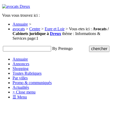
Vous vous trouvez ici :
Annuaire
>
avocats
>
Centre
>
Eure et Loir
> Vous etes ici :
Avocats /
Cabinets juridique à
Dreux
thème : Informations &
Services page:1
By Premsgo
Annuaire
Annonces
Shopping
Toutes Rubriques
Par villes
Promo & communiqués
Actualités
× Close menu
☰ Menu