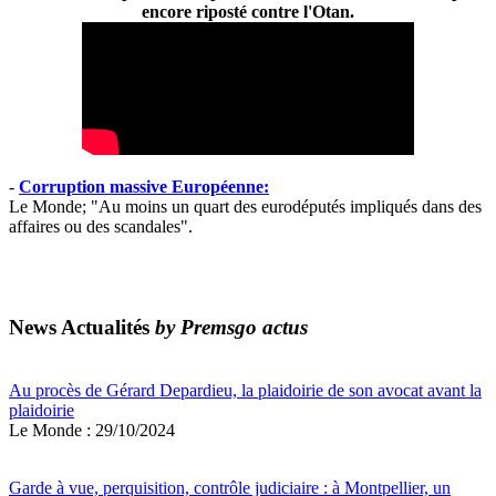
encore riposté contre l'Otan.
-
Corruption massive Européenne:
Le Monde; "Au moins un quart des eurodéputés impliqués dans des
affaires ou des scandales".
News Actualités
by Premsgo actus
Au procès de Gérard Depardieu, la plaidoirie de son avocat avant la
plaidoirie
Le Monde : 29/10/2024
Garde à vue, perquisition, contrôle judiciaire : à Montpellier, un