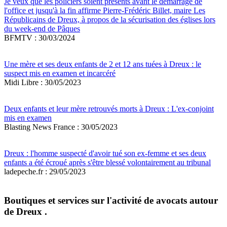
Je veux que les policiers soient présents avant le démarrage de
l'office et jusqu'à la fin affirme Pierre-Frédéric Billet, maire Les
Républicains de Dreux, à propos de la sécurisation des églises lors
du week-end de Pâques
BFMTV : 30/03/2024
Une mère et ses deux enfants de 2 et 12 ans tuées à Dreux : le
suspect mis en examen et incarcéré
Midi Libre : 30/05/2023
Deux enfants et leur mère retrouvés morts à Dreux : L'ex-conjoint
mis en examen
Blasting News France : 30/05/2023
Dreux : l'homme suspecté d'avoir tué son ex-femme et ses deux
enfants a été écroué après s'être blessé volontairement au tribunal
ladepeche.fr : 29/05/2023
Boutiques et services sur l'activité de avocats autour
de Dreux .