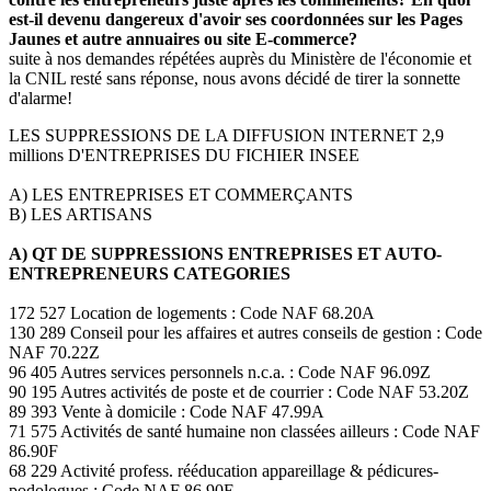
est-il devenu dangereux d'avoir ses coordonnées sur les Pages
Jaunes et autre annuaires ou site E-commerce?
suite à nos demandes répétées auprès du Ministère de l'économie et
la CNIL resté sans réponse, nous avons décidé de tirer la sonnette
d'alarme!
LES SUPPRESSIONS DE LA DIFFUSION INTERNET 2,9
millions D'ENTREPRISES DU FICHIER INSEE
A) LES ENTREPRISES ET COMMERÇANTS
B) LES ARTISANS
A) QT DE SUPPRESSIONS ENTREPRISES ET AUTO-
ENTREPRENEURS CATEGORIES
172 527 Location de logements : Code NAF 68.20A
130 289 Conseil pour les affaires et autres conseils de gestion : Code
NAF 70.22Z
96 405 Autres services personnels n.c.a. : Code NAF 96.09Z
90 195 Autres activités de poste et de courrier : Code NAF 53.20Z
89 393 Vente à domicile : Code NAF 47.99A
71 575 Activités de santé humaine non classées ailleurs : Code NAF
86.90F
68 229 Activité profess. rééducation appareillage & pédicures-
podologues : Code NAF 86.90E