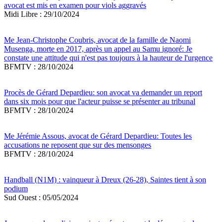
avocat est mis en examen pour viols aggravés
Midi Libre : 29/10/2024
Me Jean-Christophe Coubris, avocat de la famille de Naomi
Musenga, morte en 2017, après un appel au Samu ignoré: Je
constate une attitude qui n'est pas toujours à la hauteur de l'urgence
BFMTV : 28/10/2024
Procès de Gérard Depardieu: son avocat va demander un report
dans six mois pour que l'acteur puisse se présenter au tribunal
BFMTV : 28/10/2024
Me Jérémie Assous, avocat de Gérard Depardieu: Toutes les
accusations ne reposent que sur des mensonges
BFMTV : 28/10/2024
Handball (N1M) : vainqueur à Dreux (26-28), Saintes tient à son
podium
Sud Ouest : 05/05/2024