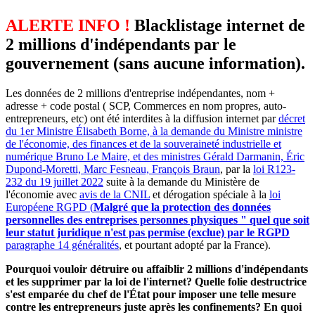
ALERTE INFO !
Blacklistage internet de
2 millions d'indépendants par le
gouvernement (sans aucune information).
Les données de 2 millions d'entreprise indépendantes, nom +
adresse + code postal ( SCP, Commerces en nom propres, auto-
entrepreneurs, etc) ont été interdites à la diffusion internet par
décret
du 1er Ministre Élisabeth Borne, à la demande du Ministre ministre
de l'économie, des finances et de la souveraineté industrielle et
numérique Bruno Le Maire, et des ministres Gérald Darmanin, Éric
Dupond-Moretti, Marc Fesneau, François Braun
, par la
loi R123-
232 du 19 juillet 2022
suite à la demande du Ministère de
l'économie avec
avis de la CNIL
et dérogation spéciale à la
loi
Européene RGPD (
Malgré que la protection des données
personnelles des entreprises personnes physiques " quel que soit
leur statut juridique n'est pas permise (exclue) par le RGPD
paragraphe 14 généralités
, et pourtant adopté par la France).
Pourquoi vouloir détruire ou affaiblir 2 millions d'indépendants
et les supprimer par la loi de l'internet? Quelle folie destructrice
s'est emparée du chef de l'État pour imposer une telle mesure
contre les entrepreneurs juste après les confinements? En quoi