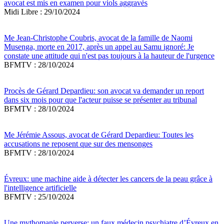
avocat est mis en examen pour viols aggravés
Midi Libre : 29/10/2024
Me Jean-Christophe Coubris, avocat de la famille de Naomi
Musenga, morte en 2017, après un appel au Samu ignoré: Je
constate une attitude qui n'est pas toujours à la hauteur de l'urgence
BFMTV : 28/10/2024
Procès de Gérard Depardieu: son avocat va demander un report
dans six mois pour que l'acteur puisse se présenter au tribunal
BFMTV : 28/10/2024
Me Jérémie Assous, avocat de Gérard Depardieu: Toutes les
accusations ne reposent que sur des mensonges
BFMTV : 28/10/2024
Évreux: une machine aide à détecter les cancers de la peau grâce à
l'intelligence artificielle
BFMTV : 25/10/2024
Une mythomanie perverse: un faux médecin psychiatre d’Évreux en