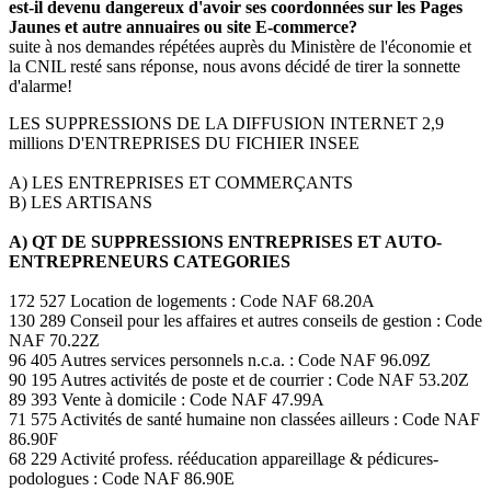
est-il devenu dangereux d'avoir ses coordonnées sur les Pages
Jaunes et autre annuaires ou site E-commerce?
suite à nos demandes répétées auprès du Ministère de l'économie et
la CNIL resté sans réponse, nous avons décidé de tirer la sonnette
d'alarme!
LES SUPPRESSIONS DE LA DIFFUSION INTERNET 2,9
millions D'ENTREPRISES DU FICHIER INSEE
A) LES ENTREPRISES ET COMMERÇANTS
B) LES ARTISANS
A) QT DE SUPPRESSIONS ENTREPRISES ET AUTO-
ENTREPRENEURS CATEGORIES
172 527 Location de logements : Code NAF 68.20A
130 289 Conseil pour les affaires et autres conseils de gestion : Code
NAF 70.22Z
96 405 Autres services personnels n.c.a. : Code NAF 96.09Z
90 195 Autres activités de poste et de courrier : Code NAF 53.20Z
89 393 Vente à domicile : Code NAF 47.99A
71 575 Activités de santé humaine non classées ailleurs : Code NAF
86.90F
68 229 Activité profess. rééducation appareillage & pédicures-
podologues : Code NAF 86.90E