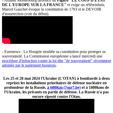
- Arnaud Montebourg dénonce au
Figaro "LE COUP D'ÉTAT
DE L'EUROPE SUR LA FRANCE"
et exige un référendum,
Marcel Gauchet évoque la constitution de 1793 et le DEVOIR
d'insurrection (voir du début).
- Euronews : La Hongrie modifie sa constitution pour proteger sa
souveraineté. La Commission européenne a lancé mercredi une
procédure d'infraction contre la loi dite "de souveraineté" récemment
adoptée par le parlement hongrois
.
Les 25 et 28 mai 2024 l'Ukraine (L'OTAN) à bombardé à deux
reprises les installations prioritaires de défense nucléaire en
profondeur de la Russie,
à 600Km (7sur7.be)
et à 1800kms de
l'Ukraine, les privants en partie de défense. La Russie n'a pas
encore riposté contre l'Otan.