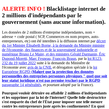
ALERTE INFO !
Blacklistage internet de
2 millions d'indépendants par le
gouvernement (sans aucune information).
Les données de 2 millions d'entreprise indépendantes, nom +
adresse + code postal ( SCP, Commerces en nom propres, auto-
entrepreneurs, etc) ont été interdites à la diffusion internet par
décret
du 1er Ministre Élisabeth Borne, à la demande du Ministre ministre
de l'économie, des finances et de la souveraineté industrielle et
numérique Bruno Le Maire, et des ministres Gérald Darmanin, Éric
Dupond-Moretti, Marc Fesneau, François Braun
, par la
loi R123-
232 du 19 juillet 2022
suite à la demande du Ministère de
l'économie avec
avis de la CNIL
et dérogation spéciale à la
loi
Européene RGPD (
Malgré que la protection des données
personnelles des entreprises personnes physiques " quel que soit
leur statut juridique n'est pas permise (exclue) par le RGPD
paragraphe 14 généralités
, et pourtant adopté par la France).
Pourquoi vouloir détruire ou affaiblir 2 millions d'indépendants
et les supprimer par la loi de l'internet? Quelle folie destructrice
s'est emparée du chef de l'État pour imposer une telle mesure
contre les entrepreneurs juste après les confinements? En quoi