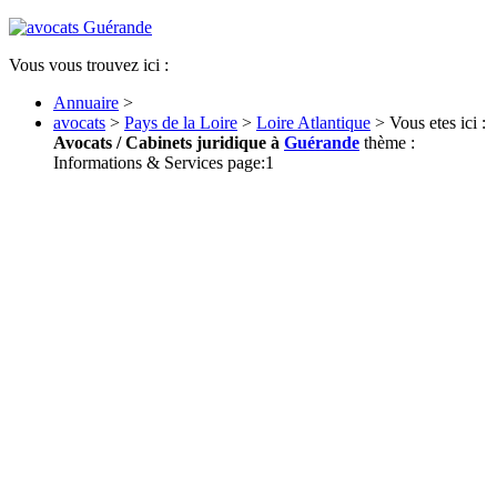
Vous vous trouvez ici :
Annuaire
>
avocats
>
Pays de la Loire
>
Loire Atlantique
> Vous etes ici :
Avocats / Cabinets juridique à
Guérande
thème :
Informations & Services page:1