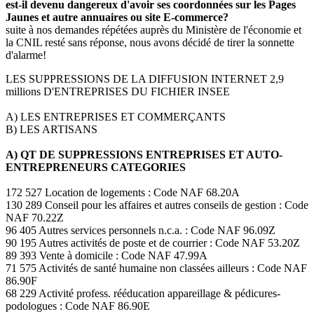
est-il devenu dangereux d'avoir ses coordonnées sur les Pages
Jaunes et autre annuaires ou site E-commerce?
suite à nos demandes répétées auprès du Ministère de l'économie et
la CNIL resté sans réponse, nous avons décidé de tirer la sonnette
d'alarme!
LES SUPPRESSIONS DE LA DIFFUSION INTERNET 2,9
millions D'ENTREPRISES DU FICHIER INSEE
A) LES ENTREPRISES ET COMMERÇANTS
B) LES ARTISANS
A) QT DE SUPPRESSIONS ENTREPRISES ET AUTO-
ENTREPRENEURS CATEGORIES
172 527 Location de logements : Code NAF 68.20A
130 289 Conseil pour les affaires et autres conseils de gestion : Code
NAF 70.22Z
96 405 Autres services personnels n.c.a. : Code NAF 96.09Z
90 195 Autres activités de poste et de courrier : Code NAF 53.20Z
89 393 Vente à domicile : Code NAF 47.99A
71 575 Activités de santé humaine non classées ailleurs : Code NAF
86.90F
68 229 Activité profess. rééducation appareillage & pédicures-
podologues : Code NAF 86.90E