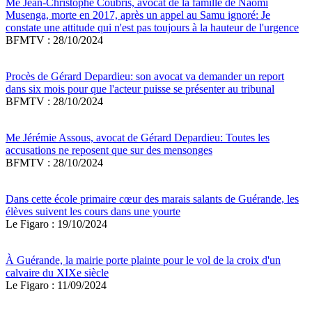
Me Jean-Christophe Coubris, avocat de la famille de Naomi
Musenga, morte en 2017, après un appel au Samu ignoré: Je
constate une attitude qui n'est pas toujours à la hauteur de l'urgence
BFMTV : 28/10/2024
Procès de Gérard Depardieu: son avocat va demander un report
dans six mois pour que l'acteur puisse se présenter au tribunal
BFMTV : 28/10/2024
Me Jérémie Assous, avocat de Gérard Depardieu: Toutes les
accusations ne reposent que sur des mensonges
BFMTV : 28/10/2024
Dans cette école primaire cœur des marais salants de Guérande, les
élèves suivent les cours dans une yourte
Le Figaro : 19/10/2024
À Guérande, la mairie porte plainte pour le vol de la croix d'un
calvaire du XIXe siècle
Le Figaro : 11/09/2024