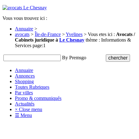
Vous vous trouvez ici :
Annuaire
>
avocats
>
Île-de-France
>
Yvelines
> Vous etes ici :
Avocats /
Cabinets juridique à
Le Chesnay
thème : Informations &
Services page:1
By Premsgo
Annuaire
Annonces
Shopping
Toutes Rubriques
Par villes
Promo & communiqués
Actualités
× Close menu
☰ Menu