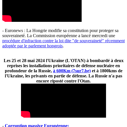
- Euronews : La Hongrie modifie sa constitution pour proteger sa
souveraineté. La Commission européenne a lancé mercredi une
procédure d'infraction contre la loi dite "de souveraineté" récemment
adoptée par le parlement hongrois
.
Les 25 et 28 mai 2024 l'Ukraine (L'OTAN) à bombardé à deux
reprises les installations prioritaires de défense nucléaire en
profondeur de la Russie,
à 600Km (7sur7.be)
et à 1800kms de
l'Ukraine, les privants en partie de défense. La Russie n'a pas
encore riposté contre l'Otan.
-
Corruption massive Européenne: