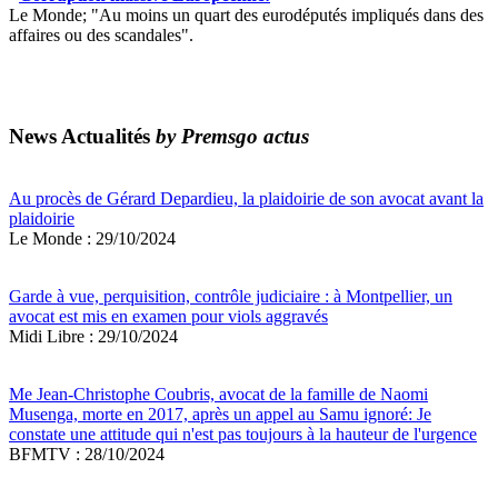
Le Monde; "Au moins un quart des eurodéputés impliqués dans des
affaires ou des scandales".
News Actualités
by Premsgo actus
Au procès de Gérard Depardieu, la plaidoirie de son avocat avant la
plaidoirie
Le Monde : 29/10/2024
Garde à vue, perquisition, contrôle judiciaire : à Montpellier, un
avocat est mis en examen pour viols aggravés
Midi Libre : 29/10/2024
Me Jean-Christophe Coubris, avocat de la famille de Naomi
Musenga, morte en 2017, après un appel au Samu ignoré: Je
constate une attitude qui n'est pas toujours à la hauteur de l'urgence
BFMTV : 28/10/2024