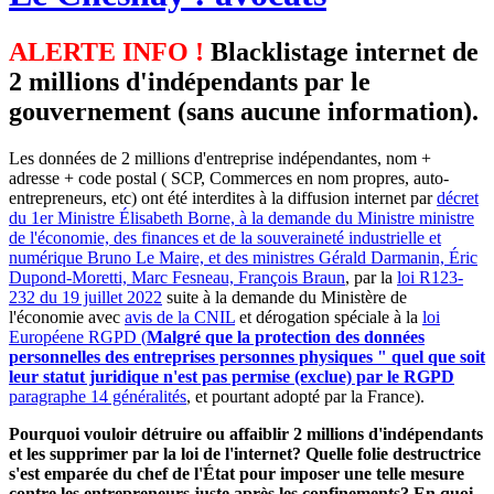
ALERTE INFO !
Blacklistage internet de
2 millions d'indépendants par le
gouvernement (sans aucune information).
Les données de 2 millions d'entreprise indépendantes, nom +
adresse + code postal ( SCP, Commerces en nom propres, auto-
entrepreneurs, etc) ont été interdites à la diffusion internet par
décret
du 1er Ministre Élisabeth Borne, à la demande du Ministre ministre
de l'économie, des finances et de la souveraineté industrielle et
numérique Bruno Le Maire, et des ministres Gérald Darmanin, Éric
Dupond-Moretti, Marc Fesneau, François Braun
, par la
loi R123-
232 du 19 juillet 2022
suite à la demande du Ministère de
l'économie avec
avis de la CNIL
et dérogation spéciale à la
loi
Européene RGPD (
Malgré que la protection des données
personnelles des entreprises personnes physiques " quel que soit
leur statut juridique n'est pas permise (exclue) par le RGPD
paragraphe 14 généralités
, et pourtant adopté par la France).
Pourquoi vouloir détruire ou affaiblir 2 millions d'indépendants
et les supprimer par la loi de l'internet? Quelle folie destructrice
s'est emparée du chef de l'État pour imposer une telle mesure
contre les entrepreneurs juste après les confinements? En quoi