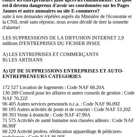
est-il devenu dangereux d'avoir ses coordonnées sur les Pages
Jaunes et autre annuaires ou site E-commerce?
suite à nos demandes répétées auprès du Ministère de l'économie et
la CNIL resté sans réponse, nous avons décidé de tirer la sonnette
d'alarme!
LES SUPPRESSIONS DE LA DIFFUSION INTERNET 2,9
millions D'ENTREPRISES DU FICHIER INSEE
A) LES ENTREPRISES ET COMMERÇANTS
B) LES ARTISANS
A) QT DE SUPPRESSIONS ENTREPRISES ET AUTO-
ENTREPRENEURS CATEGORIES
172 527 Location de logements : Code NAF 68.20A
130 289 Conseil pour les affaires et autres conseils de gestion : Code
NAF 70.22Z
96 405 Autres services personnels n.c.a. : Code NAF 96.09Z
90 195 Autres activités de poste et de courrier : Code NAF 53.20Z
89 393 Vente à domicile : Code NAF 47.99A
71 575 Activités de santé humaine non classées ailleurs : Code NAF
86.90F
68 229 Activité profess. rééducation appareillage & pédicures-
podologues : Code NAF 86.90E