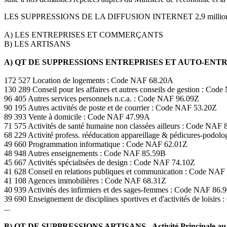
LES SUPPRESSIONS DE LA DIFFUSION INTERNET 2,9 milli
A) LES ENTREPRISES ET COMMERÇANTS
B) LES ARTISANS
A) QT DE SUPPRESSIONS ENTREPRISES ET AUTO-EN
172 527 Location de logements : Code NAF 68.20A
130 289 Conseil pour les affaires et autres conseils de gestion : Co
96 405 Autres services personnels n.c.a. : Code NAF 96.09Z
90 195 Autres activités de poste et de courrier : Code NAF 53.20Z
89 393 Vente à domicile : Code NAF 47.99A
71 575 Activités de santé humaine non classées ailleurs : Code NAF 
68 229 Activité profess. rééducation appareillage & pédicures-podo
49 660 Programmation informatique : Code NAF 62.01Z
48 948 Autres enseignements : Code NAF 85.59B
45 667 Activités spécialisées de design : Code NAF 74.10Z
41 628 Conseil en relations publiques et communication : Code NAF
41 108 Agences immobilières : Code NAF 68.31Z
40 939 Activités des infirmiers et des sages-femmes : Code NAF 86.
39 690 Enseignement de disciplines sportives et d'activités de loisir
...
B) QT DE SUPPRESSIONS ARTISANS - Activité Principale au 