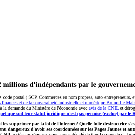
2 millions d'indépendants par le gouvernem
 code postal ( SCP, Commerces en nom propres, auto-entrepreneurs, etc) 
s finances et de la souveraineté industrielle et numérique Bruno Le Ma
 à la demande du Ministère de l'économie avec
avis de la CNIL
et dérog
el que soit leur statut juridique n'est pas permise (exclue) par l
 les supprimer par la loi de l'internet? Quelle folie destructrice s
evenu dangereux d'avoir ses coordonnées sur les Pages Jaunes et a
 CNIL resté sans réponse, nous avons décidé de tirer la sonnette d'alarm