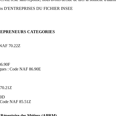
ons D'ENTREPRISES DU FICHIER INSEE
TREPRENEURS CATEGORIES
de NAF 70.22Z
86.90F
logues : Code NAF 86.90E
 70.21Z
90D
s : Code NAF 85.51Z
Répertoire des Métiers (APRM)