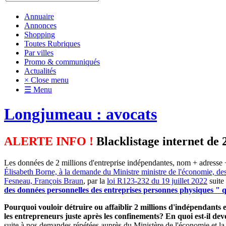
Annuaire
Annonces
Shopping
Toutes Rubriques
Par villes
Promo & communiqués
Actualités
× Close menu
☰ Menu
Longjumeau : avocats
ALERTE INFO !
Blacklistage internet de 
Les données de 2 millions d'entreprise indépendantes, nom + adresse +
Élisabeth Borne, à la demande du Ministre ministre de l'économie, de
Fesneau, François Braun
, par la
loi R123-232 du 19 juillet 2022
suite
des données personnelles des entreprises personnes physiques " qu
Pourquoi vouloir détruire ou affaiblir 2 millions d'indépendants et
les entrepreneurs juste après les confinements? En quoi est-il d
suite à nos demandes répétées auprès du Ministère de l'économie et la