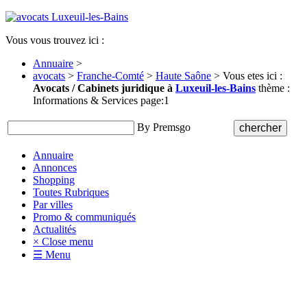
Vous vous trouvez ici :
Annuaire
>
avocats
>
Franche-Comté
>
Haute Saône
> Vous etes ici :
Avocats / Cabinets juridique à
Luxeuil-les-Bains
thème :
Informations & Services page:1
By Premsgo
Annuaire
Annonces
Shopping
Toutes Rubriques
Par villes
Promo & communiqués
Actualités
× Close menu
☰ Menu