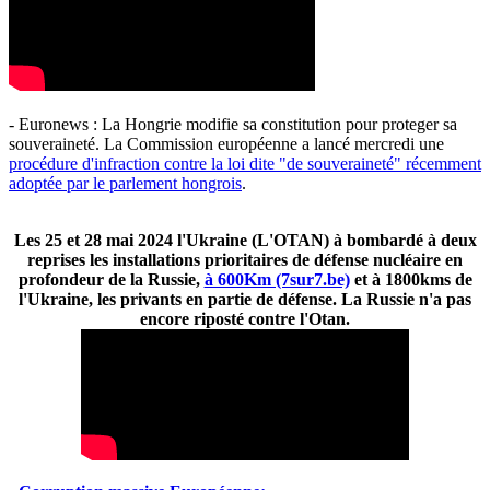
- Euronews : La Hongrie modifie sa constitution pour proteger sa
souveraineté. La Commission européenne a lancé mercredi une
procédure d'infraction contre la loi dite "de souveraineté" récemment
adoptée par le parlement hongrois
.
Les 25 et 28 mai 2024 l'Ukraine (L'OTAN) à bombardé à deux
reprises les installations prioritaires de défense nucléaire en
profondeur de la Russie,
à 600Km (7sur7.be)
et à 1800kms de
l'Ukraine, les privants en partie de défense. La Russie n'a pas
encore riposté contre l'Otan.