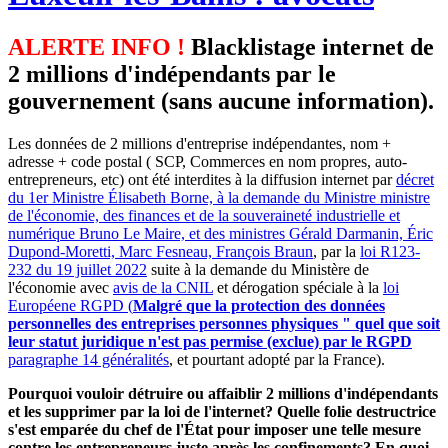
ALERTE INFO !
Blacklistage internet de
2 millions d'indépendants par le
gouvernement (sans aucune information).
Les données de 2 millions d'entreprise indépendantes, nom +
adresse + code postal ( SCP, Commerces en nom propres, auto-
entrepreneurs, etc) ont été interdites à la diffusion internet par
décret
du 1er Ministre Élisabeth Borne, à la demande du Ministre ministre
de l'économie, des finances et de la souveraineté industrielle et
numérique Bruno Le Maire, et des ministres Gérald Darmanin, Éric
Dupond-Moretti, Marc Fesneau, François Braun
, par la
loi R123-
232 du 19 juillet 2022
suite à la demande du Ministère de
l'économie avec
avis de la CNIL
et dérogation spéciale à la
loi
Européene RGPD (
Malgré que la protection des données
personnelles des entreprises personnes physiques " quel que soit
leur statut juridique n'est pas permise (exclue) par le RGPD
paragraphe 14 généralités
, et pourtant adopté par la France).
Pourquoi vouloir détruire ou affaiblir 2 millions d'indépendants
et les supprimer par la loi de l'internet? Quelle folie destructrice
s'est emparée du chef de l'État pour imposer une telle mesure
contre les entrepreneurs juste après les confinements? En quoi