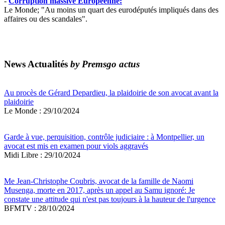
-
Corruption massive Européenne:
Le Monde; "Au moins un quart des eurodéputés impliqués dans des
affaires ou des scandales".
News Actualités
by Premsgo actus
Au procès de Gérard Depardieu, la plaidoirie de son avocat avant la
plaidoirie
Le Monde : 29/10/2024
Garde à vue, perquisition, contrôle judiciaire : à Montpellier, un
avocat est mis en examen pour viols aggravés
Midi Libre : 29/10/2024
Me Jean-Christophe Coubris, avocat de la famille de Naomi
Musenga, morte en 2017, après un appel au Samu ignoré: Je
constate une attitude qui n'est pas toujours à la hauteur de l'urgence
BFMTV : 28/10/2024