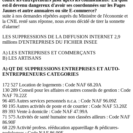
est-il devenu dangereux d'avoir ses coordonnées sur les Pages
Jaunes et autre annuaires ou site E-commerce?
suite à nos demandes répétées auprès du Ministère de l'économie et
la CNIL resté sans réponse, nous avons décidé de tirer la sonnette
d'alarme!
LES SUPPRESSIONS DE LA DIFFUSION INTERNET 2,9
millions D'ENTREPRISES DU FICHIER INSEE
A) LES ENTREPRISES ET COMMERÇANTS
B) LES ARTISANS
A) QT DE SUPPRESSIONS ENTREPRISES ET AUTO-
ENTREPRENEURS CATEGORIES
172 527 Location de logements : Code NAF 68.20A
130 289 Conseil pour les affaires et autres conseils de gestion : Code
NAF 70.22Z
96 405 Autres services personnels n.c.a. : Code NAF 96.09Z
90 195 Autres activités de poste et de courrier : Code NAF 53.20Z
89 393 Vente à domicile : Code NAF 47.99A
71 575 Activités de santé humaine non classées ailleurs : Code NAF
86.90F
68 229 Activité profess. rééducation appareillage & pédicures-
podologues : Code NAF 86.90E