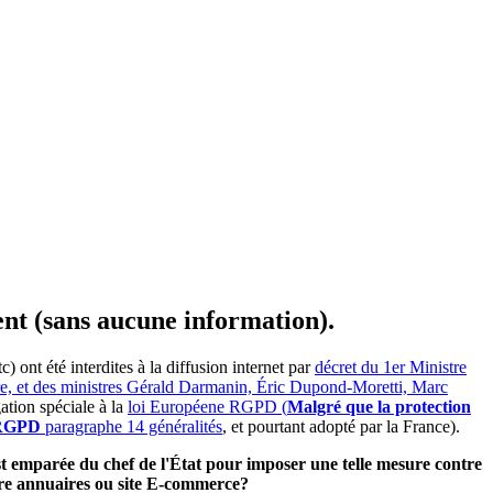
ent (sans aucune information).
ont été interdites à la diffusion internet par
décret du 1er Ministre
ire, et des ministres Gérald Darmanin, Éric Dupond-Moretti, Marc
ation spéciale à la
loi Européene RGPD (
Malgré que la protection
e RGPD
paragraphe 14 généralités
, et pourtant adopté par la France).
'est emparée du chef de l'État pour imposer une telle mesure contre
utre annuaires ou site E-commerce?