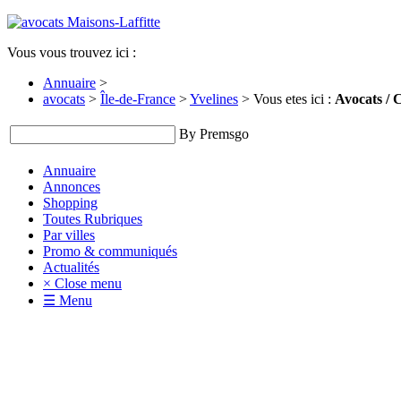
Vous vous trouvez ici :
Annuaire
>
avocats
>
Île-de-France
>
Yvelines
> Vous etes ici :
Avocats / 
By Premsgo
Annuaire
Annonces
Shopping
Toutes Rubriques
Par villes
Promo & communiqués
Actualités
× Close menu
☰ Menu