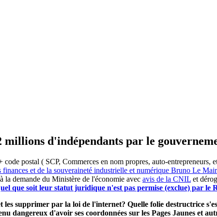
2 millions d'indépendants par le gouvernem
 code postal ( SCP, Commerces en nom propres, auto-entrepreneurs, etc) 
s finances et de la souveraineté industrielle et numérique Bruno Le Ma
 à la demande du Ministère de l'économie avec
avis de la CNIL
et dérog
el que soit leur statut juridique n'est pas permise (exclue) par l
 les supprimer par la loi de l'internet? Quelle folie destructrice s
evenu dangereux d'avoir ses coordonnées sur les Pages Jaunes et a