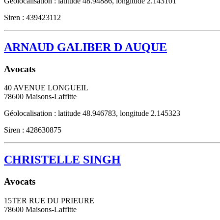
Géolocalisation : latitude 48.94886, longitude 2.143101
Siren : 439423112
ARNAUD GALIBER D AUQUE
Avocats
40 AVENUE LONGUEIL
78600
Maisons-Laffitte
Géolocalisation : latitude 48.946783, longitude 2.145323
Siren : 428630875
CHRISTELLE SINGH
Avocats
15TER RUE DU PRIEURE
78600
Maisons-Laffitte