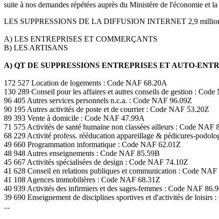
suite à nos demandes répétées auprès du Ministère de l'économie et la
LES SUPPRESSIONS DE LA DIFFUSION INTERNET 2,9 milli
A) LES ENTREPRISES ET COMMERÇANTS
B) LES ARTISANS
A) QT DE SUPPRESSIONS ENTREPRISES ET AUTO-EN
172 527 Location de logements : Code NAF 68.20A
130 289 Conseil pour les affaires et autres conseils de gestion : Co
96 405 Autres services personnels n.c.a. : Code NAF 96.09Z
90 195 Autres activités de poste et de courrier : Code NAF 53.20Z
89 393 Vente à domicile : Code NAF 47.99A
71 575 Activités de santé humaine non classées ailleurs : Code NAF 
68 229 Activité profess. rééducation appareillage & pédicures-podo
49 660 Programmation informatique : Code NAF 62.01Z
48 948 Autres enseignements : Code NAF 85.59B
45 667 Activités spécialisées de design : Code NAF 74.10Z
41 628 Conseil en relations publiques et communication : Code NAF
41 108 Agences immobilières : Code NAF 68.31Z
40 939 Activités des infirmiers et des sages-femmes : Code NAF 86.
39 690 Enseignement de disciplines sportives et d'activités de loisir
...