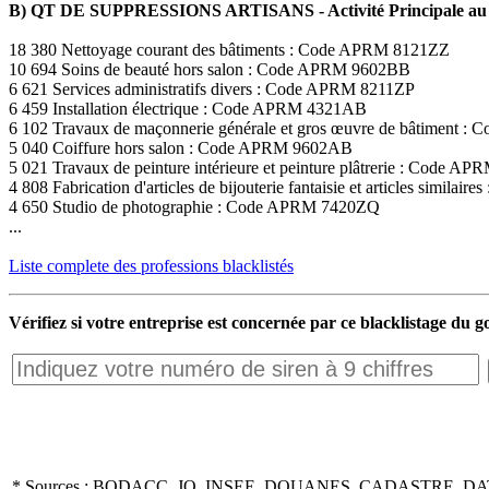
B) QT DE SUPPRESSIONS ARTISANS - Activité Principale au 
18 380 Nettoyage courant des bâtiments : Code APRM 8121ZZ
10 694 Soins de beauté hors salon : Code APRM 9602BB
6 621 Services administratifs divers : Code APRM 8211ZP
6 459 Installation électrique : Code APRM 4321AB
6 102 Travaux de maçonnerie générale et gros œuvre de bâtiment
5 040 Coiffure hors salon : Code APRM 9602AB
5 021 Travaux de peinture intérieure et peinture plâtrerie : Code 
4 808 Fabrication d'articles de bijouterie fantaisie et articles simil
4 650 Studio de photographie : Code APRM 7420ZQ
...
Liste complete des professions blacklistés
Vérifiez si votre entreprise est concernée par ce blacklistage du
* Sources : BODACC, JO, INSEE, DOUANES, CADASTRE, DA