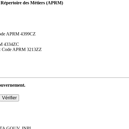
Répertoire des Métiers (APRM)
 : Code APRM 4399CZ
APRM 4334ZC
aires : Code APRM 3213ZZ
 gouvernement.
TA GOUV, INPI.