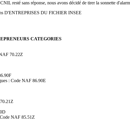
 CNIL resté sans réponse, nous avons décidé de tirer la sonnette d'alarm
ons D'ENTREPRISES DU FICHIER INSEE
TREPRENEURS CATEGORIES
de NAF 70.22Z
86.90F
logues : Code NAF 86.90E
 70.21Z
90D
s : Code NAF 85.51Z