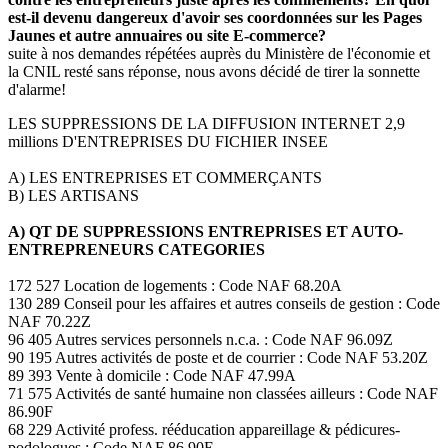
est-il devenu dangereux d'avoir ses coordonnées sur les Pages
Jaunes et autre annuaires ou site E-commerce?
suite à nos demandes répétées auprès du Ministère de l'économie et
la CNIL resté sans réponse, nous avons décidé de tirer la sonnette
d'alarme!
LES SUPPRESSIONS DE LA DIFFUSION INTERNET 2,9
millions D'ENTREPRISES DU FICHIER INSEE
A) LES ENTREPRISES ET COMMERÇANTS
B) LES ARTISANS
A) QT DE SUPPRESSIONS ENTREPRISES ET AUTO-
ENTREPRENEURS CATEGORIES
172 527 Location de logements : Code NAF 68.20A
130 289 Conseil pour les affaires et autres conseils de gestion : Code
NAF 70.22Z
96 405 Autres services personnels n.c.a. : Code NAF 96.09Z
90 195 Autres activités de poste et de courrier : Code NAF 53.20Z
89 393 Vente à domicile : Code NAF 47.99A
71 575 Activités de santé humaine non classées ailleurs : Code NAF
86.90F
68 229 Activité profess. rééducation appareillage & pédicures-
podologues : Code NAF 86.90E