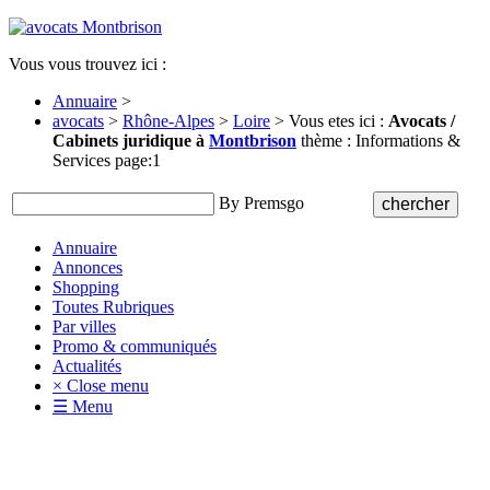
Vous vous trouvez ici :
Annuaire
>
avocats
>
Rhône-Alpes
>
Loire
> Vous etes ici :
Avocats /
Cabinets juridique à
Montbrison
thème : Informations &
Services page:1
By Premsgo
Annuaire
Annonces
Shopping
Toutes Rubriques
Par villes
Promo & communiqués
Actualités
× Close menu
☰ Menu