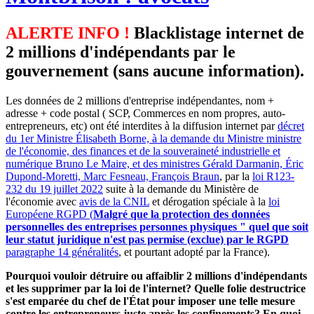
ALERTE INFO !
Blacklistage internet de
2 millions d'indépendants par le
gouvernement (sans aucune information).
Les données de 2 millions d'entreprise indépendantes, nom +
adresse + code postal ( SCP, Commerces en nom propres, auto-
entrepreneurs, etc) ont été interdites à la diffusion internet par
décret
du 1er Ministre Élisabeth Borne, à la demande du Ministre ministre
de l'économie, des finances et de la souveraineté industrielle et
numérique Bruno Le Maire, et des ministres Gérald Darmanin, Éric
Dupond-Moretti, Marc Fesneau, François Braun
, par la
loi R123-
232 du 19 juillet 2022
suite à la demande du Ministère de
l'économie avec
avis de la CNIL
et dérogation spéciale à la
loi
Européene RGPD (
Malgré que la protection des données
personnelles des entreprises personnes physiques " quel que soit
leur statut juridique n'est pas permise (exclue) par le RGPD
paragraphe 14 généralités
, et pourtant adopté par la France).
Pourquoi vouloir détruire ou affaiblir 2 millions d'indépendants
et les supprimer par la loi de l'internet? Quelle folie destructrice
s'est emparée du chef de l'État pour imposer une telle mesure
contre les entrepreneurs juste après les confinements? En quoi