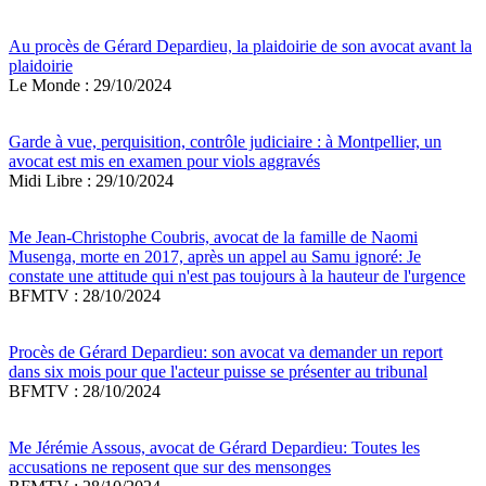
Au procès de Gérard Depardieu, la plaidoirie de son avocat avant la
plaidoirie
Le Monde : 29/10/2024
Garde à vue, perquisition, contrôle judiciaire : à Montpellier, un
avocat est mis en examen pour viols aggravés
Midi Libre : 29/10/2024
Me Jean-Christophe Coubris, avocat de la famille de Naomi
Musenga, morte en 2017, après un appel au Samu ignoré: Je
constate une attitude qui n'est pas toujours à la hauteur de l'urgence
BFMTV : 28/10/2024
Procès de Gérard Depardieu: son avocat va demander un report
dans six mois pour que l'acteur puisse se présenter au tribunal
BFMTV : 28/10/2024
Me Jérémie Assous, avocat de Gérard Depardieu: Toutes les
accusations ne reposent que sur des mensonges