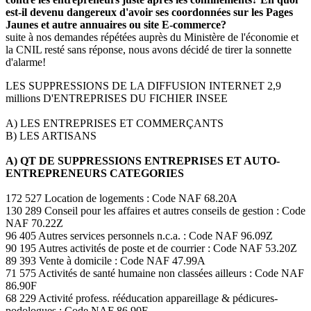
est-il devenu dangereux d'avoir ses coordonnées sur les Pages
Jaunes et autre annuaires ou site E-commerce?
suite à nos demandes répétées auprès du Ministère de l'économie et
la CNIL resté sans réponse, nous avons décidé de tirer la sonnette
d'alarme!
LES SUPPRESSIONS DE LA DIFFUSION INTERNET 2,9
millions D'ENTREPRISES DU FICHIER INSEE
A) LES ENTREPRISES ET COMMERÇANTS
B) LES ARTISANS
A) QT DE SUPPRESSIONS ENTREPRISES ET AUTO-
ENTREPRENEURS CATEGORIES
172 527 Location de logements : Code NAF 68.20A
130 289 Conseil pour les affaires et autres conseils de gestion : Code
NAF 70.22Z
96 405 Autres services personnels n.c.a. : Code NAF 96.09Z
90 195 Autres activités de poste et de courrier : Code NAF 53.20Z
89 393 Vente à domicile : Code NAF 47.99A
71 575 Activités de santé humaine non classées ailleurs : Code NAF
86.90F
68 229 Activité profess. rééducation appareillage & pédicures-
podologues : Code NAF 86.90E