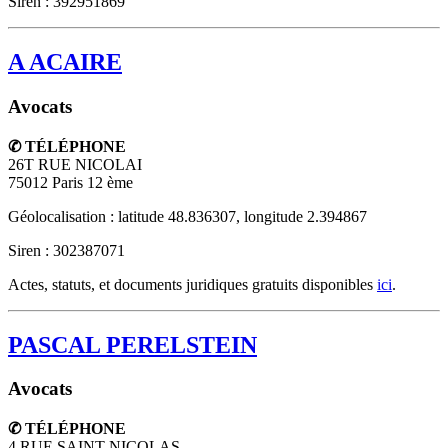
Siren : 392951869
A ACAIRE
Avocats
✆ TÉLÉPHONE
26T RUE NICOLAI
75012
Paris 12 ème
Géolocalisation : latitude 48.836307, longitude 2.394867
Siren : 302387071
Actes, statuts, et documents juridiques gratuits disponibles
ici
.
PASCAL PERELSTEIN
Avocats
✆ TÉLÉPHONE
4 RUE SAINT NICOLAS