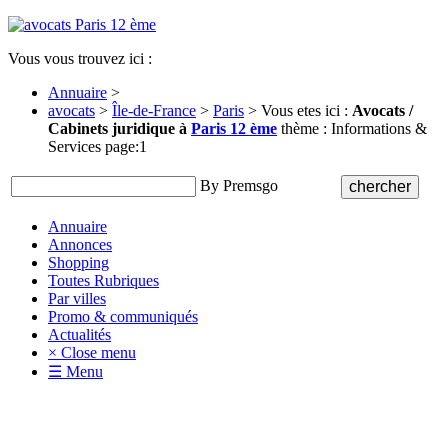
Vous vous trouvez ici :
Annuaire
>
avocats
>
Île-de-France
>
Paris
> Vous etes ici :
Avocats /
Cabinets juridique à
Paris 12 ème
thème : Informations &
Services page:1
By Premsgo
Annuaire
Annonces
Shopping
Toutes Rubriques
Par villes
Promo & communiqués
Actualités
× Close menu
☰ Menu