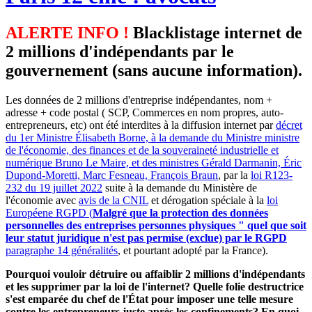
ALERTE INFO !
Blacklistage internet de
2 millions d'indépendants par le
gouvernement (sans aucune information).
Les données de 2 millions d'entreprise indépendantes, nom +
adresse + code postal ( SCP, Commerces en nom propres, auto-
entrepreneurs, etc) ont été interdites à la diffusion internet par
décret
du 1er Ministre Élisabeth Borne, à la demande du Ministre ministre
de l'économie, des finances et de la souveraineté industrielle et
numérique Bruno Le Maire, et des ministres Gérald Darmanin, Éric
Dupond-Moretti, Marc Fesneau, François Braun
, par la
loi R123-
232 du 19 juillet 2022
suite à la demande du Ministère de
l'économie avec
avis de la CNIL
et dérogation spéciale à la
loi
Européene RGPD (
Malgré que la protection des données
personnelles des entreprises personnes physiques " quel que soit
leur statut juridique n'est pas permise (exclue) par le RGPD
paragraphe 14 généralités
, et pourtant adopté par la France).
Pourquoi vouloir détruire ou affaiblir 2 millions d'indépendants
et les supprimer par la loi de l'internet? Quelle folie destructrice
s'est emparée du chef de l'État pour imposer une telle mesure
contre les entrepreneurs juste après les confinements? En quoi