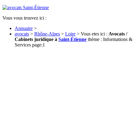
Vous vous trouvez ici :
Annuaire
>
avocats
>
Rhône-Alpes
>
Loire
> Vous etes ici :
Avocats /
Cabinets juridique à
Saint-Étienne
thème : Informations &
Services page:1