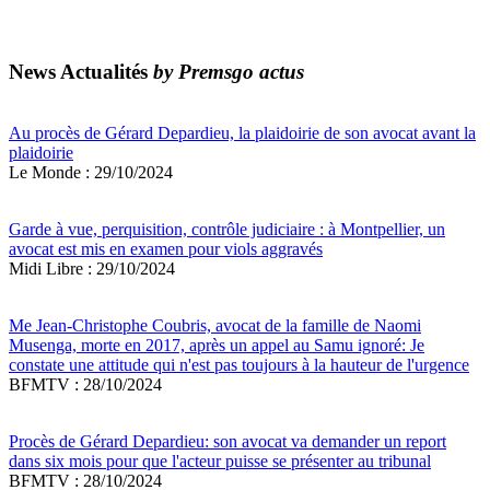
News Actualités
by Premsgo actus
Au procès de Gérard Depardieu, la plaidoirie de son avocat avant la
plaidoirie
Le Monde : 29/10/2024
Garde à vue, perquisition, contrôle judiciaire : à Montpellier, un
avocat est mis en examen pour viols aggravés
Midi Libre : 29/10/2024
Me Jean-Christophe Coubris, avocat de la famille de Naomi
Musenga, morte en 2017, après un appel au Samu ignoré: Je
constate une attitude qui n'est pas toujours à la hauteur de l'urgence
BFMTV : 28/10/2024
Procès de Gérard Depardieu: son avocat va demander un report
dans six mois pour que l'acteur puisse se présenter au tribunal
BFMTV : 28/10/2024