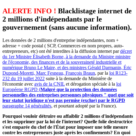
ALERTE INFO !
Blacklistage internet de
2 millions d'indépendants par le
gouvernement (sans aucune information).
Les données de 2 millions d'entreprise indépendantes, nom +
adresse + code postal ( SCP, Commerces en nom propres, auto-
entrepreneurs, etc) ont été interdites à la diffusion internet par
décret
du 1er Ministre Élisabeth Borne, à la demande du Ministre ministre
de l'économie, des finances et de la souveraineté industrielle et
numérique Bruno Le Maire, et des ministres Gérald Darmanin, Éric
Dupond-Moretti, Marc Fesneau, François Braun
, par la
loi R123-
232 du 19 juillet 2022
suite à la demande du Ministère de
l'économie avec
avis de la CNIL
et dérogation spéciale à la
loi
Européene RGPD (
Malgré que la protection des données
personnelles des entreprises personnes physiques " quel que soit
leur statut juridique n'est pas permise (exclue) par le RGPD
paragraphe 14 généralités
, et pourtant adopté par la France).
Pourquoi vouloir détruire ou affaiblir 2 millions d'indépendants
et les supprimer par la loi de l'internet? Quelle folie destructrice
s'est emparée du chef de l'État pour imposer une telle mesure
contre les entrepreneurs juste après les confinements? En quoi