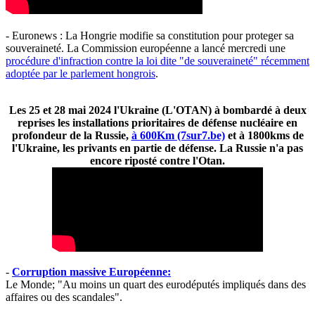
- Euronews : La Hongrie modifie sa constitution pour proteger sa
souveraineté. La Commission européenne a lancé mercredi une
procédure d'infraction contre la loi dite "de souveraineté" récemment
adoptée par le parlement hongrois
.
Les 25 et 28 mai 2024 l'Ukraine (L'OTAN) à bombardé à deux
reprises les installations prioritaires de défense nucléaire en
profondeur de la Russie,
à 600Km (7sur7.be)
et à 1800kms de
l'Ukraine, les privants en partie de défense. La Russie n'a pas
encore riposté contre l'Otan.
-
Corruption massive Européenne:
Le Monde; "Au moins un quart des eurodéputés impliqués dans des
affaires ou des scandales".