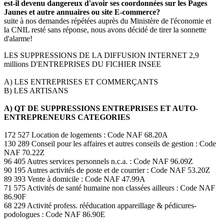
est-il devenu dangereux d'avoir ses coordonnées sur les Pages
Jaunes et autre annuaires ou site E-commerce?
suite à nos demandes répétées auprès du Ministère de l'économie et
la CNIL resté sans réponse, nous avons décidé de tirer la sonnette
d'alarme!
LES SUPPRESSIONS DE LA DIFFUSION INTERNET 2,9
millions D'ENTREPRISES DU FICHIER INSEE
A) LES ENTREPRISES ET COMMERÇANTS
B) LES ARTISANS
A) QT DE SUPPRESSIONS ENTREPRISES ET AUTO-
ENTREPRENEURS CATEGORIES
172 527 Location de logements : Code NAF 68.20A
130 289 Conseil pour les affaires et autres conseils de gestion : Code
NAF 70.22Z
96 405 Autres services personnels n.c.a. : Code NAF 96.09Z
90 195 Autres activités de poste et de courrier : Code NAF 53.20Z
89 393 Vente à domicile : Code NAF 47.99A
71 575 Activités de santé humaine non classées ailleurs : Code NAF
86.90F
68 229 Activité profess. rééducation appareillage & pédicures-
podologues : Code NAF 86.90E