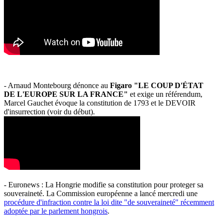
- Arnaud Montebourg dénonce au
Figaro "LE COUP D'ÉTAT
DE L'EUROPE SUR LA FRANCE"
et exige un référendum,
Marcel Gauchet évoque la constitution de 1793 et le DEVOIR
d'insurrection (voir du début).
- Euronews : La Hongrie modifie sa constitution pour proteger sa
souveraineté. La Commission européenne a lancé mercredi une
procédure d'infraction contre la loi dite "de souveraineté" récemment
adoptée par le parlement hongrois
.