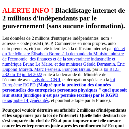
ALERTE INFO !
Blacklistage internet de
2 millions d'indépendants par le
gouvernement (sans aucune information).
Les données de 2 millions d'entreprise indépendantes, nom +
adresse + code postal ( SCP, Commerces en nom propres, auto-
entrepreneurs, etc) ont été interdites à la diffusion internet par
décret
du 1er Ministre Élisabeth Borne, à la demande du Ministre ministre
de l'économie, des finances et de la souveraineté industrielle et
numérique Bruno Le Maire, et des ministres Gérald Darmanin, Éric
Dupond-Moretti, Marc Fesneau, François Braun
, par la
loi R123-
232 du 19 juillet 2022
suite à la demande du Ministère de
l'économie avec
avis de la CNIL
et dérogation spéciale à la
loi
Européene RGPD (
Malgré que la protection des données
personnelles des entreprises personnes physiques " quel que soit
leur statut juridique n'est pas permise (exclue) par le RGPD
paragraphe 14 généralités
, et pourtant adopté par la France).
Pourquoi vouloir détruire ou affaiblir 2 millions d'indépendants
et les supprimer par la loi de l'internet? Quelle folie destructrice
s'est emparée du chef de l'État pour imposer une telle mesure
contre les entrepreneurs juste après les confinements? En quoi