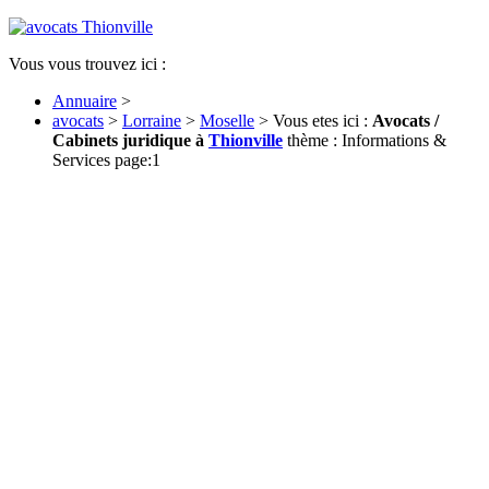
Vous vous trouvez ici :
Annuaire
>
avocats
>
Lorraine
>
Moselle
> Vous etes ici :
Avocats /
Cabinets juridique à
Thionville
thème : Informations &
Services page:1