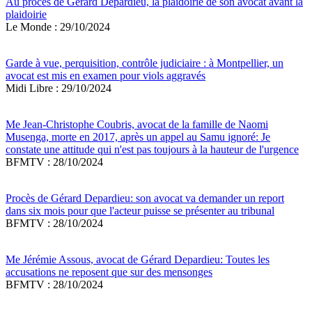
Au procès de Gérard Depardieu, la plaidoirie de son avocat avant la
plaidoirie
Le Monde : 29/10/2024
Garde à vue, perquisition, contrôle judiciaire : à Montpellier, un
avocat est mis en examen pour viols aggravés
Midi Libre : 29/10/2024
Me Jean-Christophe Coubris, avocat de la famille de Naomi
Musenga, morte en 2017, après un appel au Samu ignoré: Je
constate une attitude qui n'est pas toujours à la hauteur de l'urgence
BFMTV : 28/10/2024
Procès de Gérard Depardieu: son avocat va demander un report
dans six mois pour que l'acteur puisse se présenter au tribunal
BFMTV : 28/10/2024
Me Jérémie Assous, avocat de Gérard Depardieu: Toutes les
accusations ne reposent que sur des mensonges
BFMTV : 28/10/2024