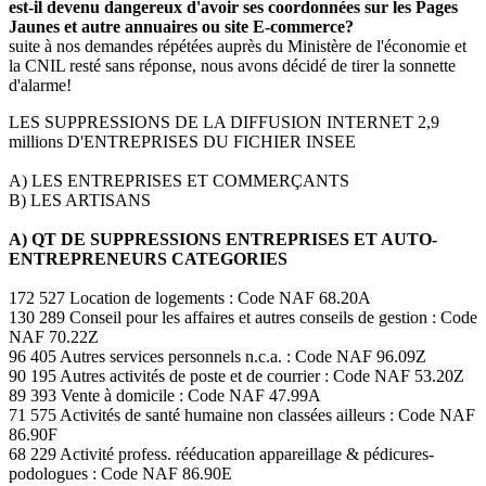
est-il devenu dangereux d'avoir ses coordonnées sur les Pages
Jaunes et autre annuaires ou site E-commerce?
suite à nos demandes répétées auprès du Ministère de l'économie et
la CNIL resté sans réponse, nous avons décidé de tirer la sonnette
d'alarme!
LES SUPPRESSIONS DE LA DIFFUSION INTERNET 2,9
millions D'ENTREPRISES DU FICHIER INSEE
A) LES ENTREPRISES ET COMMERÇANTS
B) LES ARTISANS
A) QT DE SUPPRESSIONS ENTREPRISES ET AUTO-
ENTREPRENEURS CATEGORIES
172 527 Location de logements : Code NAF 68.20A
130 289 Conseil pour les affaires et autres conseils de gestion : Code
NAF 70.22Z
96 405 Autres services personnels n.c.a. : Code NAF 96.09Z
90 195 Autres activités de poste et de courrier : Code NAF 53.20Z
89 393 Vente à domicile : Code NAF 47.99A
71 575 Activités de santé humaine non classées ailleurs : Code NAF
86.90F
68 229 Activité profess. rééducation appareillage & pédicures-
podologues : Code NAF 86.90E