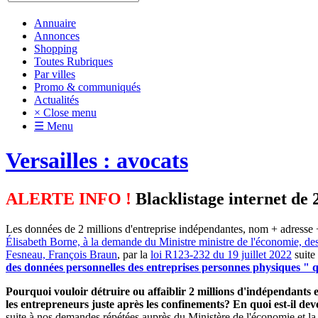
Annuaire
Annonces
Shopping
Toutes Rubriques
Par villes
Promo & communiqués
Actualités
× Close menu
☰ Menu
Versailles : avocats
ALERTE INFO !
Blacklistage internet de 
Les données de 2 millions d'entreprise indépendantes, nom + adresse +
Élisabeth Borne, à la demande du Ministre ministre de l'économie, de
Fesneau, François Braun
, par la
loi R123-232 du 19 juillet 2022
suite
des données personnelles des entreprises personnes physiques " qu
Pourquoi vouloir détruire ou affaiblir 2 millions d'indépendants et
les entrepreneurs juste après les confinements? En quoi est-il d
suite à nos demandes répétées auprès du Ministère de l'économie et la