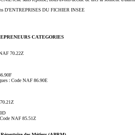
ons D'ENTREPRISES DU FICHIER INSEE
TREPRENEURS CATEGORIES
de NAF 70.22Z
86.90F
logues : Code NAF 86.90E
 70.21Z
90D
s : Code NAF 85.51Z
Répertoire des Métiers (APRM)