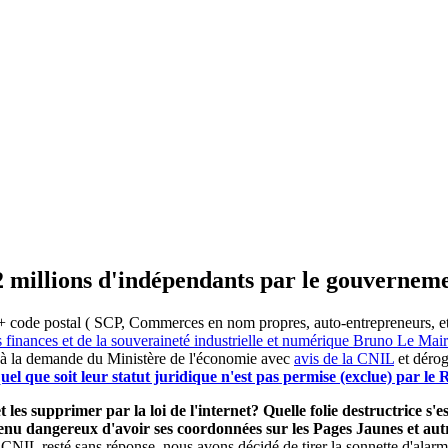
2 millions d'indépendants par le gouvernem
 code postal ( SCP, Commerces en nom propres, auto-entrepreneurs, etc) 
s finances et de la souveraineté industrielle et numérique Bruno Le Ma
 à la demande du Ministère de l'économie avec
avis de la CNIL
et dérog
el que soit leur statut juridique n'est pas permise (exclue) par l
 les supprimer par la loi de l'internet? Quelle folie destructrice s
evenu dangereux d'avoir ses coordonnées sur les Pages Jaunes et a
 CNIL resté sans réponse, nous avons décidé de tirer la sonnette d'alarm