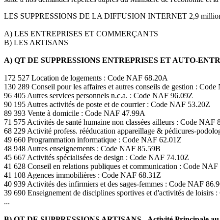
LES SUPPRESSIONS DE LA DIFFUSION INTERNET 2,9 milli
A) LES ENTREPRISES ET COMMERÇANTS
B) LES ARTISANS
A) QT DE SUPPRESSIONS ENTREPRISES ET AUTO-EN
172 527 Location de logements : Code NAF 68.20A
130 289 Conseil pour les affaires et autres conseils de gestion : Co
96 405 Autres services personnels n.c.a. : Code NAF 96.09Z
90 195 Autres activités de poste et de courrier : Code NAF 53.20Z
89 393 Vente à domicile : Code NAF 47.99A
71 575 Activités de santé humaine non classées ailleurs : Code NAF 
68 229 Activité profess. rééducation appareillage & pédicures-podo
49 660 Programmation informatique : Code NAF 62.01Z
48 948 Autres enseignements : Code NAF 85.59B
45 667 Activités spécialisées de design : Code NAF 74.10Z
41 628 Conseil en relations publiques et communication : Code NAF
41 108 Agences immobilières : Code NAF 68.31Z
40 939 Activités des infirmiers et des sages-femmes : Code NAF 86.
39 690 Enseignement de disciplines sportives et d'activités de loisir
...
B) QT DE SUPPRESSIONS ARTISANS - Activité Principale au 