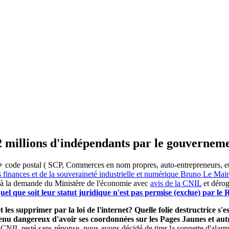
2 millions d'indépendants par le gouvernem
 code postal ( SCP, Commerces en nom propres, auto-entrepreneurs, etc) 
s finances et de la souveraineté industrielle et numérique Bruno Le Ma
 à la demande du Ministère de l'économie avec
avis de la CNIL
et dérog
el que soit leur statut juridique n'est pas permise (exclue) par l
 les supprimer par la loi de l'internet? Quelle folie destructrice s
evenu dangereux d'avoir ses coordonnées sur les Pages Jaunes et a
 CNIL resté sans réponse, nous avons décidé de tirer la sonnette d'alarm