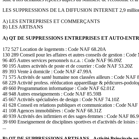
LES SUPPRESSIONS DE LA DIFFUSION INTERNET 2,9 milli
A) LES ENTREPRISES ET COMMERÇANTS
B) LES ARTISANS
A) QT DE SUPPRESSIONS ENTREPRISES ET AUTO-EN
172 527 Location de logements : Code NAF 68.20A
130 289 Conseil pour les affaires et autres conseils de gestion : Co
96 405 Autres services personnels n.c.a. : Code NAF 96.09Z
90 195 Autres activités de poste et de courrier : Code NAF 53.20Z
89 393 Vente à domicile : Code NAF 47.99A
71 575 Activités de santé humaine non classées ailleurs : Code NAF 
68 229 Activité profess. rééducation appareillage & pédicures-podo
49 660 Programmation informatique : Code NAF 62.01Z
48 948 Autres enseignements : Code NAF 85.59B
45 667 Activités spécialisées de design : Code NAF 74.10Z
41 628 Conseil en relations publiques et communication : Code NAF
41 108 Agences immobilières : Code NAF 68.31Z
40 939 Activités des infirmiers et des sages-femmes : Code NAF 86.
39 690 Enseignement de disciplines sportives et d'activités de loisir
...
B) QT DE SUPPRESSIONS ARTISANS - Activité Principale au 