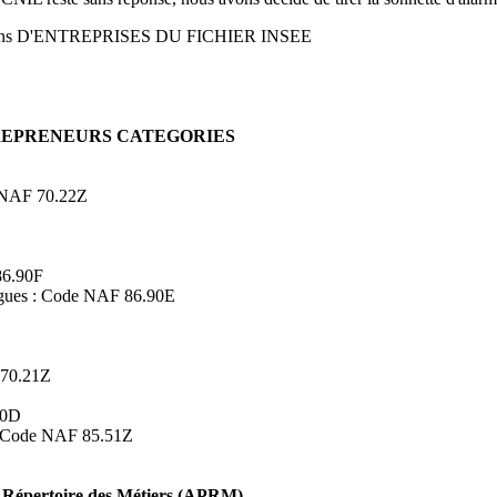
ons D'ENTREPRISES DU FICHIER INSEE
TREPRENEURS CATEGORIES
de NAF 70.22Z
86.90F
logues : Code NAF 86.90E
 70.21Z
90D
s : Code NAF 85.51Z
Répertoire des Métiers (APRM)