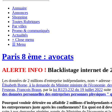
Annuaire
Annonces
Shopping
Toutes Rubriques
Par villes
Promo & communiqués
Actualités
× Close menu
☰ Menu
Paris 8 ème : avocats
ALERTE INFO !
Blacklistage internet de 
Les données de 2 millions d'entreprise indépendantes, nom + adresse +
Élisabeth Borne, à la demande du Ministre ministre de l'économie, de
Fesneau, François Braun
, par la
loi R123-232 du 19 juillet 2022
suite
des données personnelles des entreprises personnes physiques " qu
Pourquoi vouloir détruire ou affaiblir 2 millions d'indépendants et
les entrepreneurs juste après les confinements? En quoi est-il d
suite à nos demandes répétées auprès du Ministère de l'économie et la